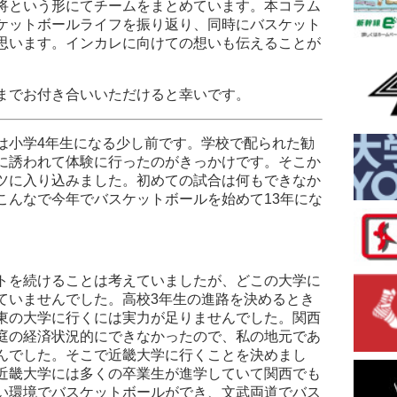
将という形にてチームをまとめています。本コラム
ケットボールライフを振り返り、同時にバスケット
思います。インカレに向けての想いも伝えることが
までお付き合いいただけると幸いです。
は小学4年生になる少し前です。学校で配られた勧
に誘われて体験に行ったのがきっかけです。そこか
ツに入り込みました。初めての試合は何もできなか
こんなで今年でバスケットボールを始めて13年にな
トを続けることは考えていましたが、どこの大学に
ていませんでした。高校3年生の進路を決めるとき
東の大学に行くには実力が足りませんでした。関西
庭の経済状況的にできなかったので、私の地元であ
んでした。そこで近畿大学に行くことを決めまし
近畿大学には多くの卒業生が進学していて関西でも
い環境でバスケットボールができ、文武両道でバス