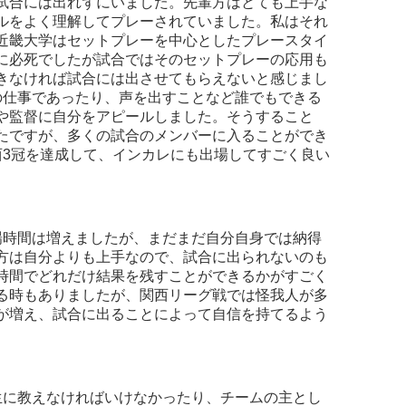
試合には出れずにいました。先輩方はとても上手な
ルをよく理解してプレーされていました。私はそれ
近畿大学はセットプレーを中心としたプレースタイ
に必死でしたが試合ではそのセットプレーの応用も
きなければ試合には出させてもらえないと感じまし
の仕事であったり、声を出すことなど誰でもできる
や監督に自分をアピールしました。そうすること
たですが、多くの試合のメンバーに入ることができ
西3冠を達成して、インカレにも出場してすごく良い
時間は増えましたが、まだまだ自分自身では納得
方は自分よりも上手なので、試合に出られないのも
時間でどれだけ結果を残すことができるかがすごく
る時もありましたが、関西リーグ戦では怪我人が多
が増え、試合に出ることによって自信を持てるよう
に教えなければいけなかったり、チームの主とし