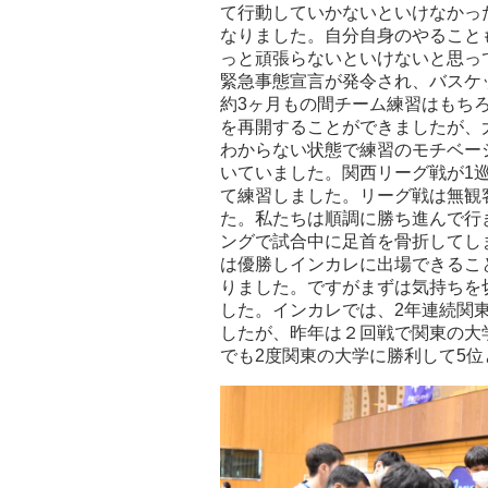
て行動していかないといけなかっ
なりました。自分自身のやること
っと頑張らないといけないと思っ
緊急事態宣言が発令され、バスケ
約3ヶ月もの間チーム練習はもち
を再開することができましたが、
わからない状態で練習のモチベー
いていました。関西リーグ戦が1
て練習しました。リーグ戦は無観
た。私たちは順調に勝ち進んで行
ングで試合中に足首を骨折してし
は優勝しインカレに出場できるこ
りました。ですがまずは気持ちを
した。インカレでは、2年連続関
したが、昨年は２回戦で関東の大
でも2度関東の大学に勝利して5