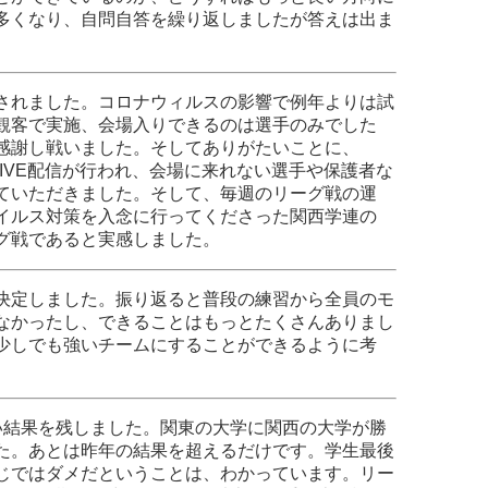
多くなり、自問自答を繰り返しましたが答えは出ま
されました。コロナウィルスの影響で例年よりは試
観客で実施、会場入りできるのは選手のみでした
感謝し戦いました。そしてありがたいことに、
るLIVE配信が行われ、会場に来れない選手や保護者な
ていただきました。そして、毎週のリーグ戦の運
イルス対策を入念に行ってくださった関西学連の
グ戦であると実感しました。
決定しました。振り返ると普段の練習から全員のモ
なかったし、できることはもっとたくさんありまし
少しでも強いチームにすることができるように考
結果を残しました。関東の大学に関西の大学が勝
た。あとは昨年の結果を超えるだけです。学生最後
じではダメだということは、わかっています。リー