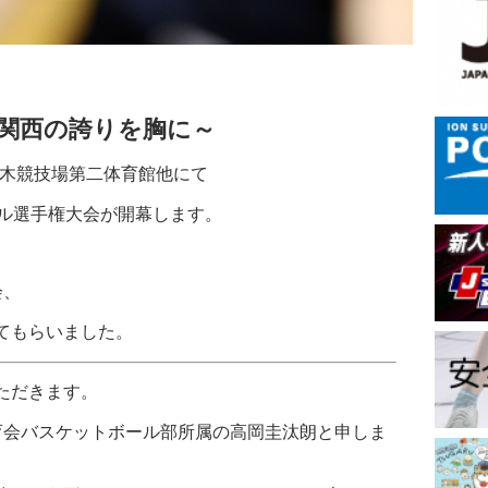
関西の誇りを胸に～
代々木競技場第二体育館他にて
ール選手権大会が開幕します。
会、
てもらいました。
ただきます。
育会バスケットボール部所属の高岡圭汰朗と申しま