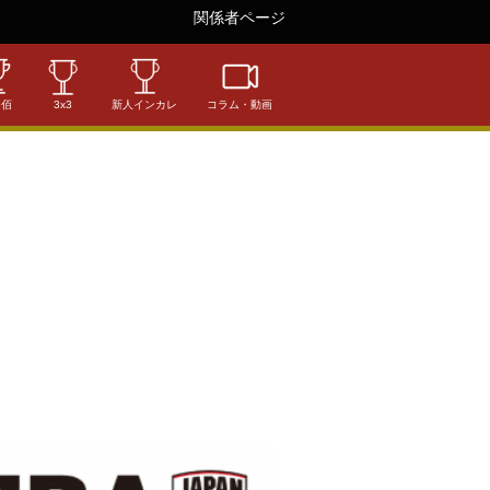
関係者ページ
相佰
3x3
新人インカレ
コラム・動画