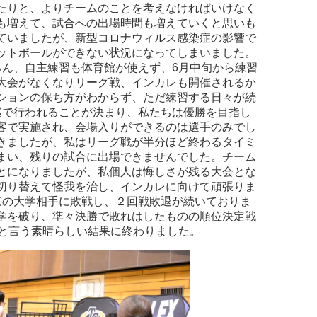
たりと、よりチームのことを考えなければいけなく
も増えて、試合への出場時間も増えていくと思いも
ていましたが、新型コロナウィルス感染症の影響で
ットボールができない状況になってしまいました。
ろん、自主練習も体育館が使えず、6月中旬から練習
大会がなくなりリーグ戦、インカレも開催されるか
ションの保ち方がわからず、ただ練習する日々が続
巡で行われることが決まり、私たちは優勝を目指し
客で実施され、会場入りができるのは選手のみでし
きましたが、私はリーグ戦が半分ほど終わるタイミ
まい、残りの試合に出場できませんでした。チーム
とになりましたが、私個人は悔しさが残る大会とな
切り替えて怪我を治し、インカレに向けて頑張りま
東の大学相手に敗戦し、２回戦敗退が続いておりま
学を破り、準々決勝で敗れはしたものの順位決定戦
位と言う素晴らしい結果に終わりました。