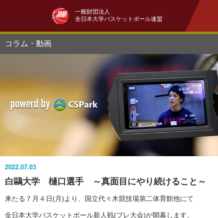
一般財団法人
全日本大学バスケットボール連盟
コラム・動画
2022.07.03
白鷗大学 樋口選手 ～真面目にやり続けること～
来たる７月４日(月)より、国立代々木競技場第二体育館他にて
全日本大学バスケットボール新人戦(プレ大会)が開幕します。