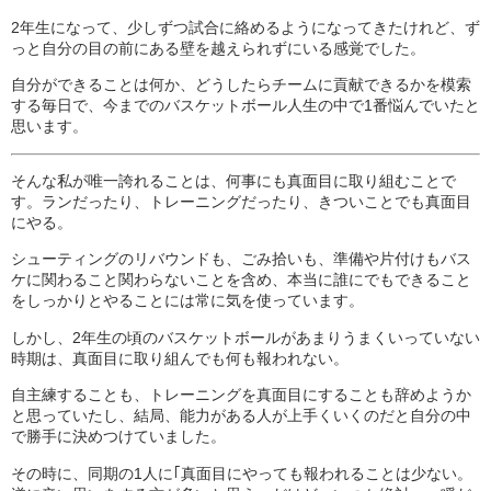
2年生になって、少しずつ試合に絡めるようになってきたけれど、ず
っと自分の目の前にある壁を越えられずにいる感覚でした。
自分ができることは何か、どうしたらチームに貢献できるかを模索
する毎日で、今までのバスケットボール人生の中で1番悩んでいたと
思います。
そんな私が唯一誇れることは、何事にも真面目に取り組むことで
す。ランだったり、トレーニングだったり、きついことでも真面目
にやる。
シューティングのリバウンドも、ごみ拾いも、準備や片付けもバス
ケに関わること関わらないことを含め、本当に誰にでもできること
をしっかりとやることには常に気を使っています。
しかし、2年生の頃のバスケットボールがあまりうまくいっていない
時期は、真面目に取り組んでも何も報われない。
自主練することも、トレーニングを真面目にすることも辞めようか
と思っていたし、結局、能力がある人が上手くいくのだと自分の中
で勝手に決めつけていました。
その時に、同期の1人に｢真面目にやっても報われることは少ない。