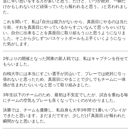
逆に辛い思いをする方が多いと思う。だけど、いつか絶対、一瞬だ
けかもしれないけど頑張っていたら報われると思う。｣と言われまし
た。
これを聞いて、私は｢自分は能力がないから、真面目にやるのは当た
り前。それを真面目にやっているからすごいなんて思っちゃいけな
い。自分に出来ることを真面目に取り組もう｣｣と思うようになりま
した。そこから少しずつバスケットボールも上手くいくようになっ
た気がします。
2年ぶりの開催となった関東の新人戦では、私はキャプテンを任せて
もらいました。
白鴎大学には本当にすごい選手が沢山いて、プレーでは絶対に引っ
張れないと思ったため、真面目にやることで少しでもチームに一体
感が生まれたらいいなと思って取り組みました。
3年生以下のチームのため、最初は不安定でしたが、試合を重ねる毎
にチームの空気もプレーも良くなっていくのがわかりました。
決勝では、チームも優勝し、私自身も大学3年間で1番いいプレイが
できたと思います。まだまだですが、少しだけ｢真面目｣が報われた
瞬間かなと思いました。