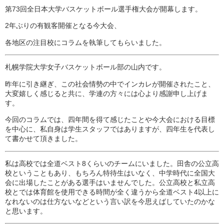
第73回全日本大学バスケットボール選手権大会が開幕します。
2年ぶりの有観客開催となる今大会、
各地区の注目校にコラムを執筆してもらいました。
札幌学院大学女子バスケットボール部の山内です。
昨年に引き継ぎ、この社会情勢の中でインカレが開催されたこと、
大変嬉しく感じると共に、学連の方々には心より感謝申し上げま
す。
今回のコラムでは、四年間を得て感じたことや今大会における目標
を中心に、私自身は学生スタッフではありますが、四年生を代表し
て書かせて頂きました。
私は高校では全道ベスト8くらいのチームにいました。田舎の公立高
校ということもあり、もちろん特待生はいなく、中学時代に全国大
会に出場したことがある選手はいませんでした。公立高校と私立高
校とでは体育館を使用できる時間が全く違うから全道ベスト4以上に
なれないのは仕方ないなどという言い訳を今思えばしていたのかな
と思います。