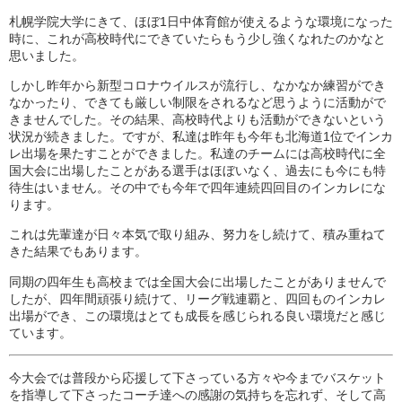
札幌学院大学にきて、ほぼ1日中体育館が使えるような環境になった
時に、これが高校時代にできていたらもう少し強くなれたのかなと
思いました。
しかし昨年から新型コロナウイルスが流行し、なかなか練習ができ
なかったり、できても厳しい制限をされるなど思うように活動がで
きませんでした。その結果、高校時代よりも活動ができないという
状況が続きました。ですが、私達は昨年も今年も北海道1位でインカ
レ出場を果たすことができました。私達のチームには高校時代に全
国大会に出場したことがある選手はほぼいなく、過去にも今にも特
待生はいません。その中でも今年で四年連続四回目のインカレにな
ります。
これは先輩達が日々本気で取り組み、努力をし続けて、積み重ねて
きた結果でもあります。
同期の四年生も高校までは全国大会に出場したことがありませんで
したが、四年間頑張り続けて、リーグ戦連覇と、四回ものインカレ
出場ができ、この環境はとても成長を感じられる良い環境だと感じ
ています。
今大会では普段から応援して下さっている方々や今までバスケット
を指導して下さったコーチ達への感謝の気持ちを忘れず、そして高