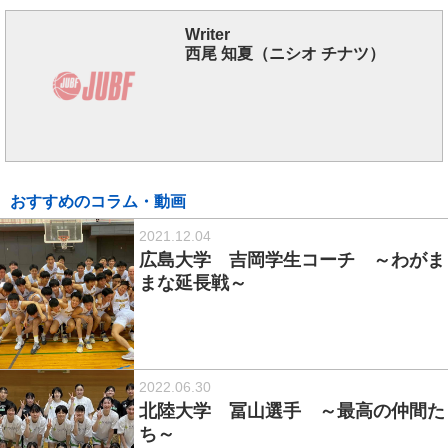
Writer
西尾 知夏（ニシオ チナツ）
おすすめのコラム・動画
2021.12.04
広島大学 吉岡学生コーチ ～わがま
まな延長戦～
2022.06.30
北陸大学 冨山選手 ～最高の仲間た
ち～