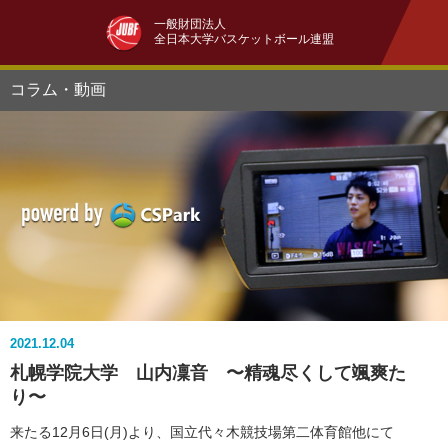
一般財団法人
全日本大学バスケットボール連盟
コラム・動画
2021.12.04
札幌学院大学 山内凜音 〜精魂尽くして颯爽た
り〜
来たる12月6日(月)より、国立代々木競技場第二体育館他にて