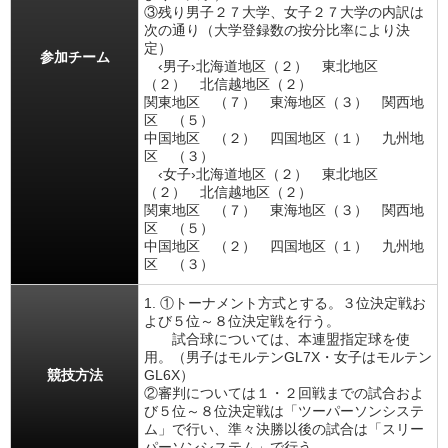
③残り男子２７大学、女子２７大学の内訳は
次の通り（大学登録数の按分比率により決
定）
参加チーム
‹男子›北海道地区（２） 東北地区
（２） 北信越地区（２）
関東地区 （７） 東海地区（３） 関西地
区 （５）
中国地区 （２） 四国地区（１） 九州地
区 （３）
‹女子›北海道地区（２） 東北地区
（２） 北信越地区（２）
関東地区 （７） 東海地区（３） 関西地
区 （５）
中国地区 （２） 四国地区（１） 九州地
区 （３）
1. ①トーナメント方式とする。３位決定戦お
よび５位～８位決定戦を行う。
試合球については、本連盟指定球を使
用。（男子はモルテンGL7X・女子はモルテン
競技方法
GL6X）
②審判については１・２回戦までの試合およ
び５位～８位決定戦は「ツーパーソンシステ
ム」で行い、準々決勝以後の試合は「スリー
パーソンシステム」で行う。