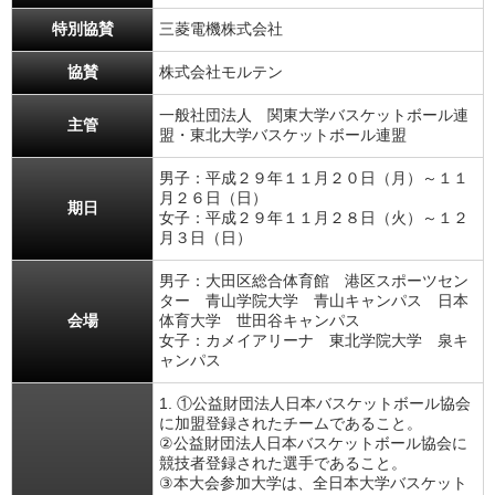
特別協賛
三菱電機株式会社
協賛
株式会社モルテン
一般社団法人 関東大学バスケットボール連
主管
盟・東北大学バスケットボール連盟
男子：平成２９年１１月２０日（月）～１１
月２６日（日）
期日
女子：平成２９年１１月２８日（火）～１２
月３日（日）
男子：大田区総合体育館 港区スポーツセン
ター 青山学院大学 青山キャンパス 日本
会場
体育大学 世田谷キャンパス
女子：カメイアリーナ 東北学院大学 泉キ
ャンパス
1. ①公益財団法人日本バスケットボール協会
に加盟登録されたチームであること。
②公益財団法人日本バスケットボール協会に
競技者登録された選手であること。
③本大会参加大学は、全日本大学バスケット