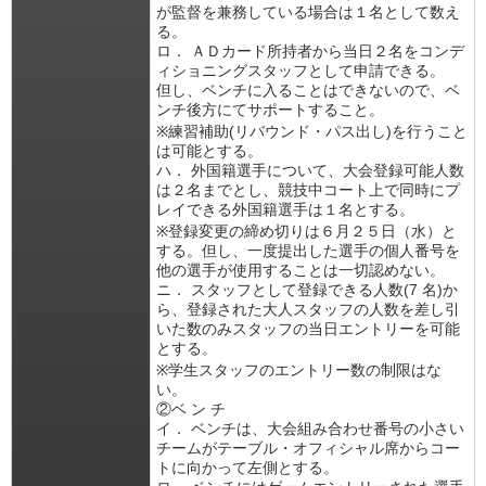
が監督を兼務している場合は１名として数え
る。
ロ． ＡＤカード所持者から当日２名をコンデ
ィショニングスタッフとして申請できる。
但し、ベンチに入ることはできないので、ベ
ンチ後方にてサポートすること。
※練習補助(リバウンド・パス出し)を行うこと
は可能とする。
ハ． 外国籍選手について、大会登録可能人数
は２名までとし、競技中コート上で同時にプ
レイできる外国籍選手は１名とする。
※登録変更の締め切りは６月２５日（水）と
する。但し、一度提出した選手の個人番号を
他の選手が使用することは一切認めない。
ニ． スタッフとして登録できる人数(7 名)か
ら、登録された大人スタッフの人数を差し引
いた数のみスタッフの当日エントリーを可能
とする。
※学生スタッフのエントリー数の制限はな
い。
②ベ ン チ
イ． ベンチは、大会組み合わせ番号の小さい
チームがテーブル・オフィシャル席からコー
トに向かって左側とする。