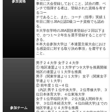
参加資格
事前に大会登録しておくこと。試合の際、ベ
ンチで指揮する者は、登録された資格を有す
るコー
チであること。また、コーチ（指導）実績 1
年目に限りJBA公認D級コーチ資格でも認め
る。
⑤大学在学時のJBA競技者登録が２回以下ま
で、かつ１〜２年生を選手登録することがで
きる。
⑥本大会参加大学は「本連盟主催大会におけ
る感染症に対する取り決め事項」を遵守する
こと。
男子２４大学 女子２４大学
① 地区連盟より１大学ずつ９大学を推薦開催
地区の連盟より１大学を推薦
男子（関東学連より１大学） 女子（関東女子
学連より１大学）
② 前年度 1 位～4 位
（内訳:男子 1 位中央大学、２位専修大学、３
位日本体育大学、４位東海大学
女子１位早稲田大学、２位大阪人間科学大
学、３位日本経済大学、４位白鷗大学)までの
参加チーム
地区学連より 4 大学を推薦