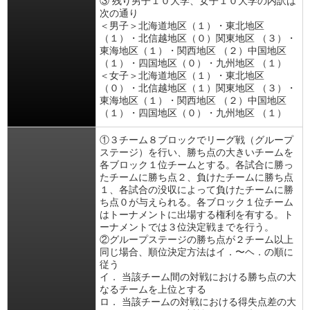
③ 残り男子１０大学、女子１０大学の内訳は
次の通り
＜男子＞北海道地区（１）・東北地区
（１）・北信越地区（０）関東地区 （３）・
東海地区（１）・関西地区 （２）中国地区
（１）・四国地区（０）・九州地区 （１）
＜女子＞北海道地区（１）・東北地区
（０）・北信越地区（１）関東地区 （３）・
東海地区（１）・関西地区 （２）中国地区
（１）・四国地区（０）・九州地区 （１）
①３チーム８ブロックでリーグ戦（グループ
ステージ）を行い、勝ち点の大きいチームを
各ブロック１位チームとする。各試合に勝っ
たチームに勝ち点２、負けたチームに勝ち点
１、各試合の没収によって負けたチームに勝
ち点０が与えられる。各ブロック１位チーム
はトーナメントに出場する権利を有する。ト
ーナメントでは３位決定戦までを行う。
②グループステージの勝ち点が２チーム以上
同じ場合、順位決定方法はイ．〜ヘ．の順に
従う
イ． 当該チーム間の対戦における勝ち点の大
なるチームを上位とする
ロ． 当該チームの対戦における得失点差の大