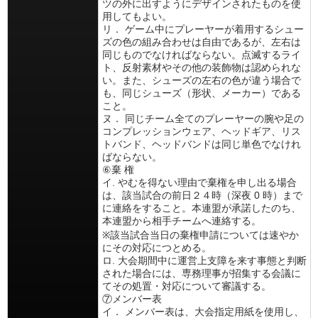
ツの外に出すようにデザインされたものを使
用してもよい。
リ． ゲーム中にプレーヤーが着用するシュー
ズの色の組み合わせは自由であるが、左右は
同じものでなければならない。点滅するライ
ト、反射素材やその他の装飾物は認められな
い。また、シューズの左右の色が違う場合で
も、同じシューズ（形状、メーカー）である
こと。
ヌ． 同じチーム全てのプレーヤーの腕や足の
コンプレッションウェア、ヘッドギア、リス
トバンド、ヘッドバンドは同じ単色でなけれ
ばならない。
⑥棄 権
イ. やむを得ない理由で棄権を申し出る場合
は、該当試合の前日２４時（深夜 0 時）まで
に連絡をすること。本連盟が承諾したのち、
本連盟から相手チームへ連絡する。
※該当試合当日の棄権申請については速やか
にその対応につとめる。
ロ. 大会期間中に運営上支障を来す事態と判断
された場合には、専務理事が招集する会議に
てその処置・対応について審議する。
⑦メンバー表
イ． メンバー表は、大会指定用紙を使用し、