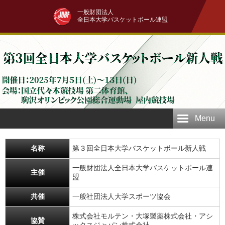
一般財団法人
全日本大学バスケットボール連盟
Menu
名称
第３回全日本大学バスケットボール新人戦
一般財団法人全日本大学バスケットボール連
主催
盟
共催
一般社団法人大学スポーツ協会
株式会社モルテン・大塚製薬株式会社・アシ
協賛