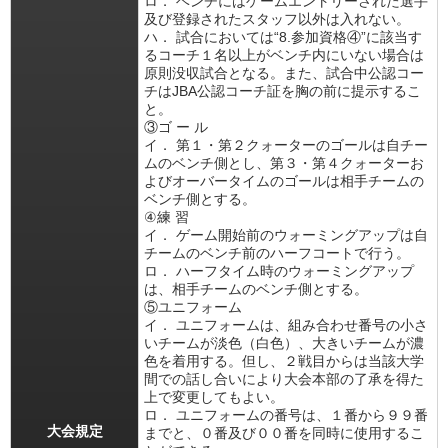
ロ． ベンチにはゲームエントリーされた選手
及び登録されたスタッフ以外は入れない。
ハ． 試合においては“8.参加資格④”に該当す
るコーチ１名以上がベンチ内にいない場合は
原則没収試合となる。また、試合中公認コー
チはJBA公認コーチ証を胸の前に提示するこ
と。
③ゴ ー ル
イ． 第１・第２クォーターのゴールは自チー
ムのベンチ側とし、第３・第４クォーターお
よびオーバータイムのゴールは相手チームの
ベンチ側とする。
④練 習
イ． ゲーム開始前のウォーミングアップは自
チームのベンチ前のハーフコートで行う。
ロ． ハーフタイム時のウォーミングアップ
は、相手チームのベンチ側とする。
⑤ユニフォーム
イ． ユニフォームは、組み合わせ番号の小さ
いチームが淡色（白色）、大きいチームが濃
色を着用する。但し、２戦目からは当該大学
間での話し合いにより大会本部の了承を得た
上で変更してもよい。
ロ． ユニフォームの番号は、１番から９９番
大会規定
までと、０番及び００番を同時に使用するこ