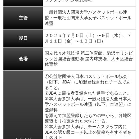
ックスジャパン株式会社
一般社団法人関東大学バスケットボール連
主管
盟・一般社団関東大学女子バスケットボール
連盟
２０２５年７月５日（土）〜９日（水）、７
期日
月１１日（金）～１３日（日）
国立代々木競技場 第二体育館、駒沢オリンピ
会場
ック公園総合運動場 屋内球技場、大田区総合
体育館
①公益財団法人日本バスケットボール協会
（以下、JBA）に加盟登録されたチームであ
ること。
②JBA に競技者登録された選手であること。
③本大会参加大学は、一般財団法人全日本大
学バスケットボール連盟（以下、本連盟）に
登録料
を添えて加盟登録したものの中から、各地区
連盟より推薦された大学とする。
④本大会参加大学は、チームスタッフ内に
JBA 公認Ｃ級コーチ以上の資格を有する者を
１名以上