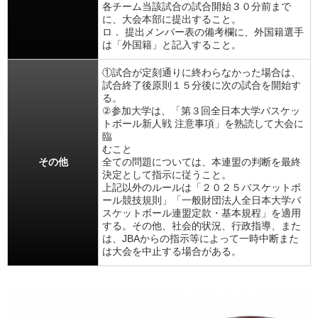
各チーム当該試合の試合開始３０分前まで
に、大会本部に提出すること。
ロ． 提出メンバー表の備考欄に、外国籍選手
は「外国籍」と記入すること。
①試合が定刻通りに終わらなかった場合は、
試合終了後原則１５分後に次の試合を開始す
る。
②参加大学は、「第３回全日本大学バスケッ
トボール新人戦 注意事項」を熟読して大会に
臨
むこと
その他
全ての問題については、本連盟の判断を最終
決定として指示に従うこと。
上記以外のルールは「２０２５バスケットボ
ール競技規則」「一般財団法人全日本大学バ
スケットボール連盟定款・基本規程」を適用
する。その他、社会的状況、行政指導、また
は、JBAからの指示等によって一時中断また
は大会を中止する場合がある。