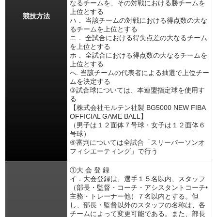
なるチームを、その対戦における勝チームを
上位とする
競技方法
ハ． 当該チームの対戦における得点数の大な
るチームを上位とする
ニ． 全試合における得失点差の大なるチーム
を上位とする
ホ． 全試合における得点数の大なるチームを
上位とする
へ. 当該チームの代表者による抽選で上位チー
ムを決定する
③試合球については、本連盟指定球を使用す
る
【株式会社モルテン社製 BG5000 NEW FIBA
OFFICIAL GAME BALL】
（男子は１２面体７号球・女子は１２面体６
号球）
④審判については全試合「スリーパーソンオ
フィシエーティング」で行う
①大 会 登 録
イ．大会登録は、選手１５名以内、スタッフ
（部長・監督・コーチ・アシスタントコーチ•
主務・トレーナー他）７名以内とする。但
し、部長・監督以外のスタッフの名称は、各
チームによって変更可能である。また、部長