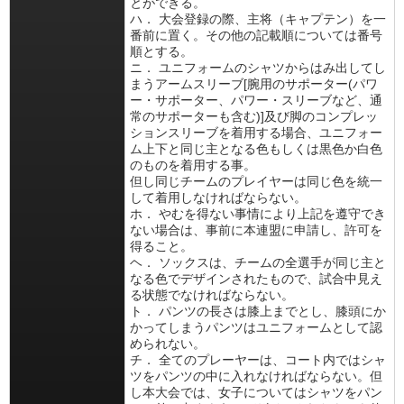
とができる。
ハ． 大会登録の際、主将（キャプテン）を一
番前に置く。その他の記載順については番号
順とする。
ニ． ユニフォームのシャツからはみ出してし
まうアームスリーブ[腕用のサポーター(パワ
ー・サポーター、パワー・スリーブなど、通
常のサポーターも含む)]及び脚のコンプレッ
ションスリーブを着用する場合、ユニフォー
ム上下と同じ主となる色もしくは黒色か白色
のものを着用する事。
但し同じチームのプレイヤーは同じ色を統一
して着用しなければならない。
ホ． やむを得ない事情により上記を遵守でき
ない場合は、事前に本連盟に申請し、許可を
得ること。
ヘ． ソックスは、チームの全選手が同じ主と
なる色でデザインされたもので、試合中見え
る状態でなければならない。
ト． パンツの長さは膝上までとし、膝頭にか
かってしまうパンツはユニフォームとして認
められない。
チ． 全てのプレーヤーは、コート内ではシャ
ツをパンツの中に入れなければならない。但
し本大会では、女子についてはシャツをパン