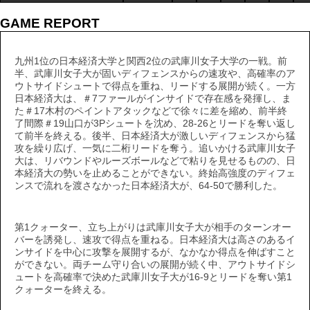
GAME REPORT
九州1位の日本経済大学と関西2位の武庫川女子大学の一戦。前
半、武庫川女子大が固いディフェンスからの速攻や、高確率のア
ウトサイドシュートで得点を重ね、リードする展開が続く。一方
日本経済大は、＃7ファールがインサイドで存在感を発揮し、ま
た＃17木村のペイントアタックなどで徐々に差を縮め、前半終
了間際＃19山口が3Pシュートを沈め、28-26とリードを奪い返し
て前半を終える。後半、日本経済大が激しいディフェンスから猛
攻を繰り広げ、一気に二桁リードを奪う。追いかける武庫川女子
大は、リバウンドやルーズボールなどで粘りを見せるものの、日
本経済大の勢いを止めることができない。終始高強度のディフェ
ンスで流れを渡さなかった日本経済大が、64-50で勝利した。
第1クォーター、立ち上がりは武庫川女子大が相手のターンオー
バーを誘発し、速攻で得点を重ねる。日本経済大は高さのあるイ
ンサイドを中心に攻撃を展開するが、なかなか得点を伸ばすこと
ができない。両チーム守り合いの展開が続く中、アウトサイドシ
ュートを高確率で決めた武庫川女子大が16-9とリードを奪い第1
クォーターを終える。