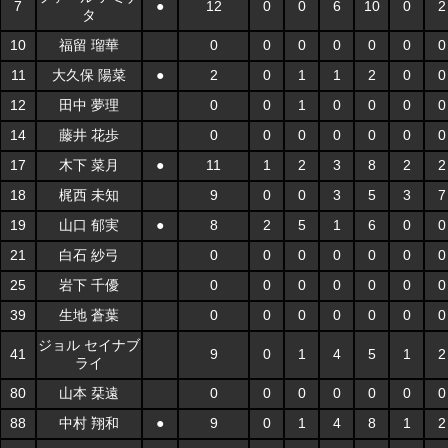
7
●
12
0
0
6
10
0
2
タ
10
福留 瑠華
0
0
0
0
0
0
0
11
大久保 陽菜
●
2
0
1
1
2
0
0
12
田中 夢理
0
0
1
0
0
0
0
14
藤井 花歩
0
0
0
0
0
0
0
17
木下 菜月
●
11
1
2
3
8
2
2
18
梶西 未知
9
0
0
3
5
3
7
19
山口 郁実
●
8
2
5
1
6
0
0
21
白石 紗弓
0
0
0
0
0
0
0
25
岩下 千優
0
0
0
0
0
0
0
39
生地 蒼葉
0
0
0
0
0
0
0
ジョル セイナブ
41
9
0
1
4
5
1
2
ライ
80
山本 栞遠
0
0
0
0
0
0
0
88
中村 翔和
●
9
0
1
4
8
1
2