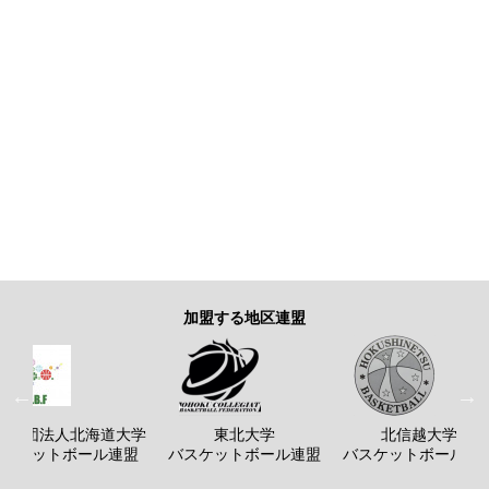
加盟する地区連盟
般社団法人北海道大学
東北大学
北信越大学
バスケットボール連盟
バスケットボール連盟
バスケットボール連