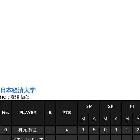
日本経済大学
HC：案浦 知仁
3P
2P
FT
No.
PLAYER
S
PTS
M
A
M
A
M
A
0
柿元 舞音
4
1
5
0
1
1
2
ファール アミナ