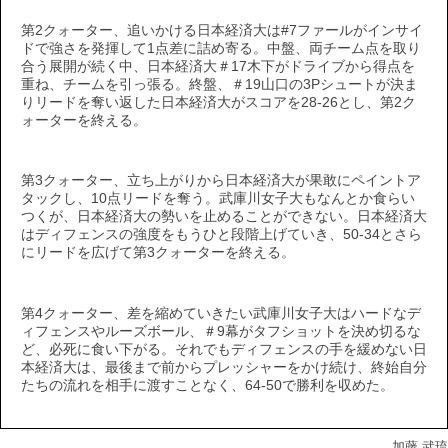
第2クォーター、追いかける日本経済大は#7ファールがインサイ
ドで強さを発揮して1点差に詰め寄る。中盤、両チーム点を取り
合う展開が続く中、日本経済大＃17木下がドライブから得点を
重ね、チームを引っ張る。終盤、＃19山口の3Pシュートが決ま
りリードを奪い返した日本経済大がスコアを28-26とし、第2ク
ォーターを終える。
第3クォーター、立ち上がりから日本経済大が果敢にペイントア
タックし、10点リードを奪う。武庫川女子大もなんとか食らい
つくが、日本経済大の勢いを止めることができない。日本経済大
はディフェンスの強度をもうひと段階上げていき、50-34とさら
にリードを広げて第3クォーターを終える。
第4クォーター、差を縮めていきたい武庫川女子大はハードなデ
ィフェンスやルーズボール、＃9幕がタフショットを決め切るな
ど、必死に食い下がる。それでもディフェンスの手を緩めない日
本経済大は、最後まで前からプレッシャーをかけ続け、終始自分
たちの流れを相手に渡すことなく、64-50で勝利を収めた。
加藤 武琉