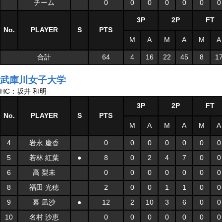
チーム
0
0
0
0
0
0
0
3P
2P
FT
No.
PLAYER
S
PTS
M
A
M
A
M
A
合計
64
4
16
22
45
8
1
武庫川女子大学
HC：坂井 和明
3P
2P
FT
No.
PLAYER
S
PTS
M
A
M
A
M
A
4
岩永 慶香
0
0
0
0
0
0
0
5
若林 紅葉
●
8
0
2
4
7
0
0
6
高 梨未
0
0
0
0
0
0
0
8
福田 光穂
2
0
0
1
1
0
0
9
幕 凪沙
●
12
2
10
3
6
0
0
10
名村 沙恵
0
0
0
0
0
0
0