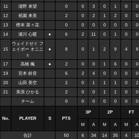
11
浦野 来望
0
0
3
0
1
0
0
12
祇園 来美
2
0
2
1
2
0
0
13
樫本 菜々花
0
0
0
0
0
0
0
14
瀬川 心暖
●
6
2
11
0
1
0
0
ウェイドゼイ フ
15
ェイボー オニニ
●
8
0
1
2
9
4
8
ェ
17
高橋 楓
●
2
0
0
1
6
0
0
19
宮本 鈴音
6
2
4
0
0
0
0
20
山田 美空
2
0
1
1
1
0
2
21
美浪 ひかる
2
0
0
1
1
0
0
チーム
0
0
0
0
0
0
0
3P
2P
FT
No.
PLAYER
S
PTS
M
A
M
A
M
A
合計
50
6
34
14
35
4
1