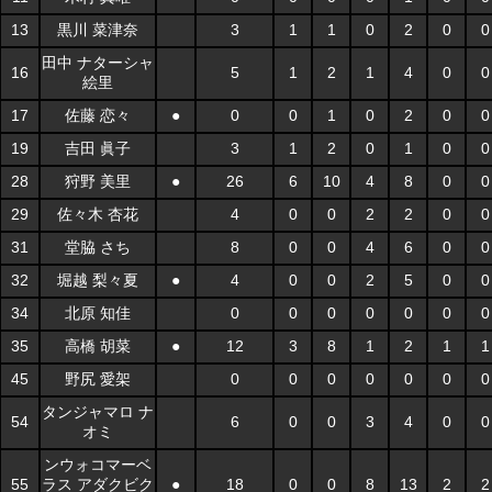
13
黒川 菜津奈
3
1
1
0
2
0
0
田中 ナターシャ
16
5
1
2
1
4
0
0
絵里
17
佐藤 恋々
●
0
0
1
0
2
0
0
19
吉田 眞子
3
1
2
0
1
0
0
28
狩野 美里
●
26
6
10
4
8
0
0
29
佐々木 杏花
4
0
0
2
2
0
0
31
堂脇 さち
8
0
0
4
6
0
0
32
堀越 梨々夏
●
4
0
0
2
5
0
0
34
北原 知佳
0
0
0
0
0
0
0
35
高橋 胡菜
●
12
3
8
1
2
1
1
45
野尻 愛架
0
0
0
0
0
0
0
タンジャマロ ナ
54
6
0
0
3
4
0
0
オミ
ンウォコマーベ
55
ラス アダクビク
●
18
0
0
8
13
2
2