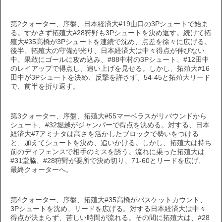
第2クォーター、序盤、日本経済大#19山口の3Pシュートで始ま
る。すかさず拓殖大#28狩野も3Pシュートを決め返す。続けて拓
殖大#35高橋が3Pシュートを連続で沈め、点差を徐々に広げる。
後半、拓殖大の守備が光り、日本経済大は中々得点が伸びない
中、果敢にゴールに攻め込み、#88中村の3Pシュート、#12田中
のレイアップで得点し、追い上げを見せる。しかし、拓殖大#16
田中が3Pシュートを決め、反撃を許さず、54-45と拓殖大リード
で、前半を折り返す。
第3クォーター、序盤、拓殖大#55マーベラスがリバウンドから
シュート、#32堀越がジャンパーで得点を決める。対する、日本
経済大#7アミナタは高さを活かしたブロックで勢いをつける
と、加えてシュートを決め、追いかける。しかし、拓殖大は持ち
前のディフェンスで相手のミスを誘う。流れに乗った拓殖大は
#31堂脇、#28狩野が要所で決め切り、71-60とリードを広げ、
最終クォーターへ。
第4クォーター、序盤、拓殖大#35高橋がバスケットカウント、
3Pシュートを沈め、リードを広げる。対する日本経済大は中々
得点が決まらず、苦しい時間が流れる。その間に拓殖大は、#28