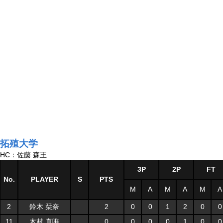
拓殖大学
HC：佐藤 森王
3P
2P
FT
No.
PLAYER
S
PTS
M
A
M
A
M
A
2
鈴木 栞奈
2
0
0
1
2
0
0
11
木村 真唯
0
0
0
0
1
0
0