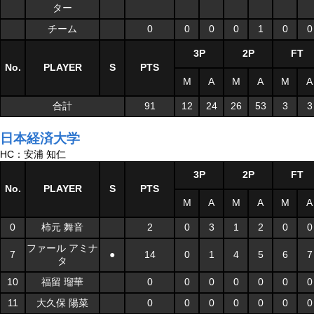
ター
チーム
0
0
0
0
1
0
0
3P
2P
FT
No.
PLAYER
S
PTS
M
A
M
A
M
A
合計
91
12
24
26
53
3
3
日本経済大学
HC：安浦 知仁
3P
2P
FT
No.
PLAYER
S
PTS
M
A
M
A
M
A
0
柿元 舞音
2
0
3
1
2
0
0
ファール アミナ
7
●
14
0
1
4
5
6
7
タ
10
福留 瑠華
0
0
0
0
0
0
0
11
大久保 陽菜
0
0
0
0
0
0
0