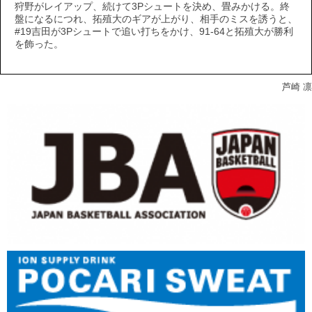
狩野がレイアップ、続けて3Pシュートを決め、畳みかける。終
盤になるにつれ、拓殖大のギアが上がり、相手のミスを誘うと、
#19吉田が3Pシュートで追い打ちをかけ、91-64と拓殖大が勝利
を飾った。
芦崎 凛