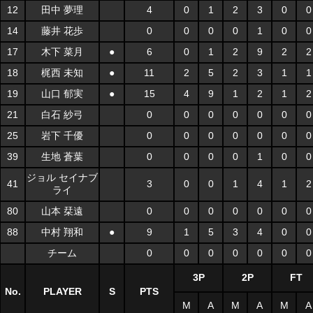
12
田中 夢理
4
0
1
2
3
0
0
14
藤井 花歩
0
0
0
0
1
0
0
17
木下 菜月
●
6
0
1
2
9
2
2
18
梶西 未知
●
11
2
5
2
3
1
1
19
山口 郁実
●
15
4
9
1
2
1
2
21
白石 紗弓
0
0
0
0
0
0
0
25
岩下 千優
0
0
0
0
0
0
0
39
生地 蒼葉
0
0
0
0
1
0
0
ジョル セイナブ
41
3
0
0
1
4
1
2
ライ
80
山本 栞遠
0
0
0
0
0
0
0
88
中村 翔和
●
9
1
5
3
4
0
0
チーム
0
0
0
0
0
0
0
3P
2P
FT
No.
PLAYER
S
PTS
M
A
M
A
M
A