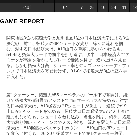
合計
64
7
25
16
34
11
1
GAME REPORT
関東地区3位の拓殖大学と九州地区1位の日本経済大学による3位
決定戦。前半、拓殖大の3Pシュートが光り、徐々に流れを掴
む。対する日本経済大は、#19山口を筆頭に勢いをつけるも、
54-45と拓殖大リードで前半を折り返す。後半、日本経済大#7ア
ミナタが高さを活かしたプレーで活躍を見せ、追い上げを見せ
る。しかし拓殖大は高いシュート率と強いプレッシャーディフェ
ンスで日本経済大を寄せ付けず、91-64で拓殖大が3位の座を手
に入れた。
第1クォーター、拓殖大#55マーベラスのゴール下で幕開け。続
けて拓殖大#28狩野のアシストで#55マーベラスが決める。対す
る日本経済大は、#18梶西の３Pシュートが決まり、連続で#19
山口が3Ｐシュートを沈める。拓殖大は日本経済大#7アミナタに
阻まれながらも、シュートをねじ込み、点差を離す。終盤、拓殖
大の粘り強いディフェンスでミスが続き、流れを変えたい日本経
済大は、#18梶西のバスケットカウント、#19山口の3Pシュート
で食らい付くも、26-20と拓殖大リードで第1クォーター終了。