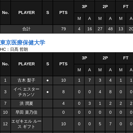
3P
2P
FT
No.
PLAYER
S
PTS
M
A
M
A
M
A
合計
79
4
16
27
48
13
2
東京医療保健大学
HC：日髙 哲朗
3P
2P
FT
No.
PLAYER
S
PTS
M
A
M
A
M
A
1
古木 梨子
●
10
1
7
3
4
1
1
イベ エスター
3
●
8
0
0
4
8
0
0
チカンソ
7
洪 潤夏
4
0
3
1
2
2
2
10
早田 菜乃佳
0
0
0
0
0
0
0
エゼキエル ルー
12
10
0
0
5
7
0
0
ス ギフト