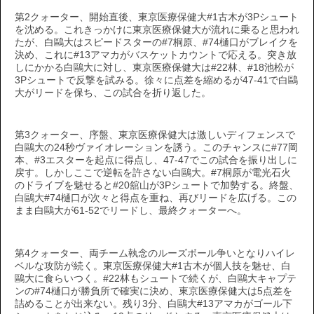
第2クォーター、開始直後、東京医療保健大#1古木が3Pシュート
を沈める。これきっかけに東京医療保健大が流れに乗ると思われ
たが、白鷗大はスピードスターの#7桐原、#74樋口がブレイクを
決め、これに#13アマカがバスケットカウントで応える。突き放
しにかかる白鷗大に対し、東京医療保健大は#22林、#18池松が
3Pシュートで反撃を試みる。徐々に点差を縮めるが47-41で白鷗
大がリードを保ち、この試合を折り返した。
第3クォーター、序盤、東京医療保健大は激しいディフェンスで
白鷗大の24秒ヴァイオレーションを誘う。このチャンスに#77岡
本、#3エスターを起点に得点し、47-47でこの試合を振り出しに
戻す。しかしここで逆転を許さない白鷗大。#7桐原が電光石火
のドライブを魅せると#20舘山が3Pシュートで加勢する。終盤、
白鷗大#74樋口が次々と得点を重ね、再びリードを広げる。この
まま白鷗大が61-52でリードし、最終クォーターへ。
第4クォーター、両チーム執念のルーズボール争いとなりハイレ
ベルな攻防が続く。東京医療保健大#1古木が個人技を魅せ、白
鷗大に食らいつく。#22林もシュートで続くが、白鷗大キャプテ
ンの#74樋口が勝負所で確実に決め、東京医療保健大は5点差を
詰めることが出来ない。残り3分、白鷗大#13アマカがゴール下