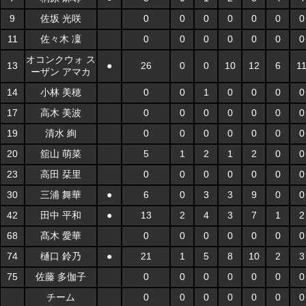
9
佐坂 光咲
0
0
0
0
0
0
0
11
佐々木 凜
0
0
0
0
0
0
0
オコンクウォ ス
13
●
26
0
0
10
12
6
1
ーザン アマカ
14
小林 美穂
0
0
1
0
0
0
0
17
高木 美波
0
0
0
0
0
0
0
19
清水 絢
0
0
0
0
0
0
0
20
舘山 萌菜
5
1
2
1
2
0
0
23
高田 栞里
0
0
0
0
0
0
0
30
三浦 舞華
●
6
0
3
3
9
0
0
42
田中 平和
●
13
2
4
3
7
1
2
68
髙木 愛華
0
0
0
0
0
0
0
74
樋口 鈴乃
●
21
1
5
8
10
2
3
75
佐藤 多伽子
0
0
0
0
0
0
0
チーム
0
0
0
0
0
0
0