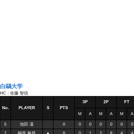
白鷗大学
HC：佐藤 智信
3P
2P
FT
No.
PLAYER
S
PTS
M
A
M
A
M
A
5
池田 凜
0
0
0
0
0
0
0
7
桐原 麻尋
●
8
0
1
2
8
4
4