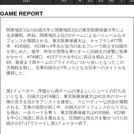
合計
69
4
21
25
38
7
1
GAME REPORT
関東地区1位の白鷗大学と関東地区2位の東京医療保健大学によ
る決勝戦。終始、関東地区上位の2チームによるハイレベルなオ
フェンスが展開される。東京医療保健大は、キャプテン#77岡
本、#18池松、#22林ら4年生が迫力のあるプレーで絶えず白鷗大
を苦しめた。後半、昨年の雪辱を果たすべく白鷗大の攻撃に拍車
がかかり、#74樋口、#13アマカを中心に得点を積み上げ、79-
69。最後まで両チームのプライドのぶつかり合いとなったこの
大熱戦を制し、見事白鷗大が7年ぶりとなる日本一のタイトルを
獲得した。
第1クォーター、序盤から両チームの凄まじいシュートの打ち合
いとなる。白鷗大は#74樋口、東京医療保健大は#1古木のガード
陣が見方を活かすアシストを連発し、スピーディーな試合が展開
される。互角の攻防が続く中、白鷗大がディフェンスからリズム
を掴み、一歩リードを奪う。東京医療保健大は#18池松、#22林
を中心に地道に得点を重ねるも、圧倒的な得点力を魅せつけた白
鷗大が27-17でリードし第1クォーター終了。