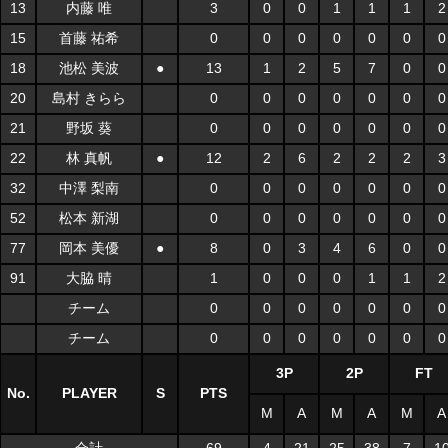
13
内藤 唯
3
0
0
1
1
1
2
15
首藤 祐希
0
0
0
0
0
0
0
18
池松 美波
●
13
1
2
5
7
0
0
20
島村 きらら
0
0
0
0
0
0
0
21
野坂 葵
0
0
0
0
0
0
0
22
林 真帆
●
12
2
6
2
2
2
3
32
中澤 梨南
0
0
0
0
0
0
0
52
松本 新湖
0
0
0
0
0
0
0
77
岡本 美優
●
8
0
3
4
6
0
0
91
大脇 晴
1
0
0
0
1
1
2
チーム
0
0
0
0
0
0
0
チーム
0
0
0
0
0
0
0
3P
2P
FT
No.
PLAYER
S
PTS
M
A
M
A
M
A