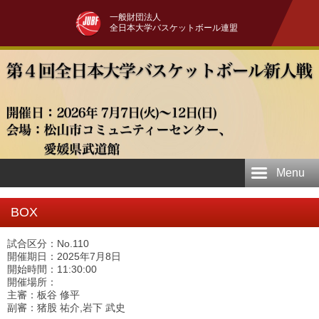
一般財団法人
全日本大学バスケットボール連盟
Menu
BOX
試合区分：No.110
開催期日：2025年7月8日
開始時間：11:30:00
開催場所：
主審：板谷 修平
副審：猪股 祐介,岩下 武史