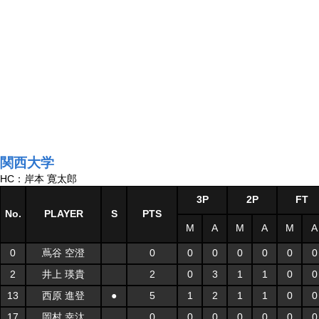
関西大学
HC：岸本 寛太郎
3P
2P
FT
No.
PLAYER
S
PTS
M
A
M
A
M
A
0
蔦谷 空澄
0
0
0
0
0
0
0
2
井上 瑛貴
2
0
3
1
1
0
0
13
西原 進登
●
5
1
2
1
1
0
0
17
岡村 幸汰
0
0
0
0
0
0
0