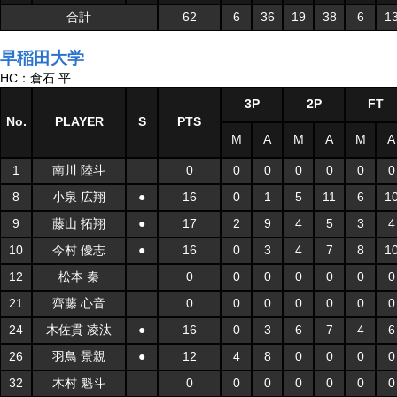
合計
62
6
36
19
38
6
1
早稲田大学
HC：倉石 平
3P
2P
FT
No.
PLAYER
S
PTS
M
A
M
A
M
A
1
南川 陸斗
0
0
0
0
0
0
0
8
小泉 広翔
●
16
0
1
5
11
6
1
9
藤山 拓翔
●
17
2
9
4
5
3
4
10
今村 優志
●
16
0
3
4
7
8
1
12
松本 秦
0
0
0
0
0
0
0
21
齊藤 心音
0
0
0
0
0
0
0
24
木佐貫 凌汰
●
16
0
3
6
7
4
6
26
羽鳥 景親
●
12
4
8
0
0
0
0
32
木村 魁斗
0
0
0
0
0
0
0