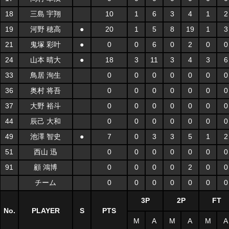
18
三島 宇翔
10
1
6
3
4
1
2
19
河野 穂高
●
20
1
5
8
19
1
3
21
鬼塚 彩叶
●
0
0
6
0
2
0
0
24
山本 晴大
●
18
3
11
3
4
3
6
33
鳥居 洵生
0
0
0
0
0
0
0
36
奥村 将吾
0
0
0
0
0
0
0
37
大野 裕斗
0
0
0
0
0
0
0
44
辰己 大和
0
0
0
0
0
0
0
49
池澤 智史
●
7
0
3
3
5
1
2
51
西山 迅
0
0
0
0
0
0
0
91
顧 鴻博
0
0
0
0
2
0
0
チーム
0
0
0
0
0
0
0
3P
2P
FT
No.
PLAYER
S
PTS
M
A
M
A
M
A