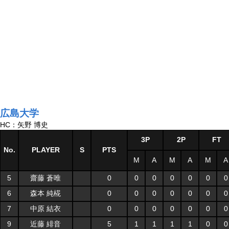
広島大学
HC：矢野 博史
3P
2P
FT
No.
PLAYER
S
PTS
M
A
M
A
M
A
5
齋藤 蒼唯
0
0
0
0
0
0
0
6
森本 純椛
0
0
0
0
0
0
0
7
中原 結衣
0
0
0
0
0
0
0
9
近藤 緋音
5
1
1
1
1
0
0