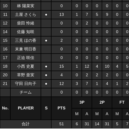
10
林 陽菜実
0
0
0
0
0
0
0
11
土屋 さくら
●
13
1
7
5
9
0
0
12
柴田 怜緒
0
0
2
0
0
0
0
14
佐藤 知咲
0
0
0
0
0
0
0
15
三見 ほの香
●
2
0
0
1
5
0
0
16
末兼 明日香
0
0
0
0
0
0
0
17
正迫 咲佳
0
0
0
0
0
0
0
18
小西 史夏
●
15
1
12
4
10
4
5
20
草野 亜実
●
4
0
2
2
2
0
0
21
守田 日向子
●
12
3
7
1
4
1
2
チーム
0
0
0
0
0
0
0
3P
2P
FT
No.
PLAYER
S
PTS
M
A
M
A
M
A
合計
51
6
31
14
31
5
7