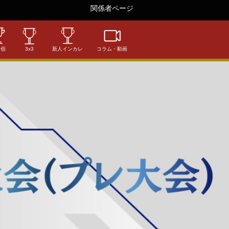
関係者ページ
相佰
3x3
新人インカレ
コラム・動画