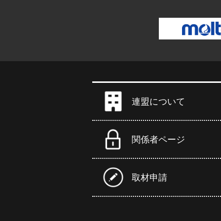
連盟について
関係者ページ
取材申請