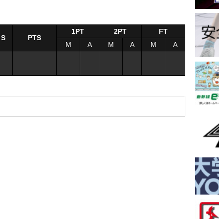
1PT
2PT
FT
S
PTS
M
A
M
A
M
A