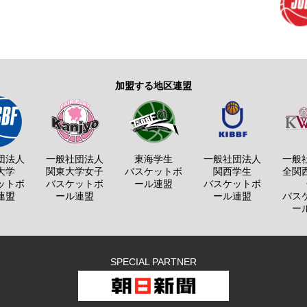
加盟する地区連盟
団法人
一般社団法人
東海学生
一般社団法人
一般
大学
関東大学女子
バスケットボ
関西学生
全関
ットボ
バスケットボ
ール連盟
バスケットボ
連盟
ール連盟
ール連盟
バス
ー
SPECIAL PARTNER