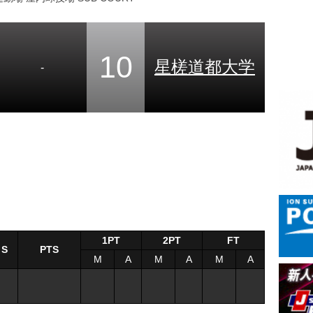
10
星槎道都大学
-
1PT
2PT
FT
S
PTS
M
A
M
A
M
A