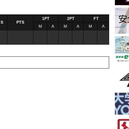
1PT
2PT
FT
S
PTS
M
A
M
A
M
A