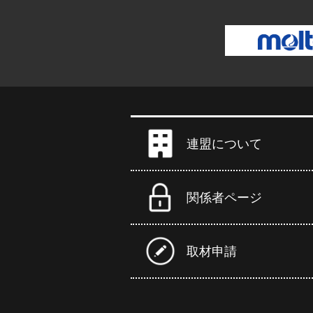
連盟について
関係者ページ
取材申請