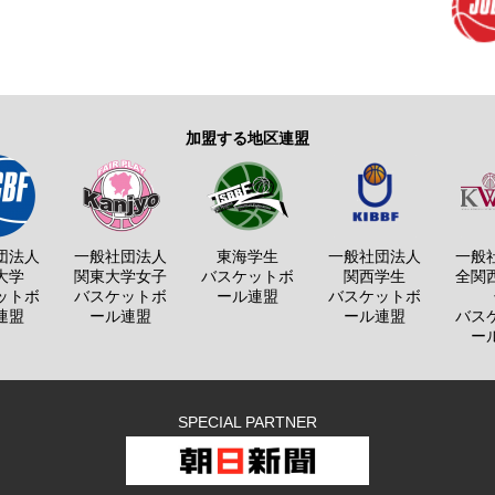
加盟する地区連盟
団法人
一般社団法人
東海学生
一般社団法人
一般
大学
関東大学女子
バスケットボ
関西学生
全関
ットボ
バスケットボ
ール連盟
バスケットボ
連盟
ール連盟
ール連盟
バス
ー
SPECIAL PARTNER