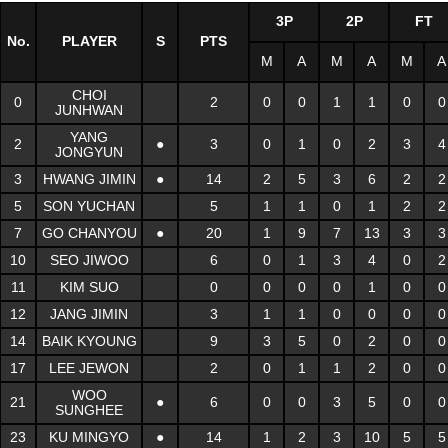
3P
2P
FT
No.
PLAYER
S
PTS
M
A
M
A
M
A
CHOI
0
2
0
0
1
1
0
0
JUNHWAN
YANG
2
●
3
0
1
0
2
3
4
JONGYUN
3
HWANG JIMIN
●
14
2
5
3
6
2
2
5
SON YUCHAN
5
1
1
0
1
2
2
7
GO CHANYOU
●
20
1
9
7
13
3
3
10
SEO JIWOO
6
0
1
3
4
0
2
11
KIM SUO
0
0
0
0
1
0
0
12
JANG JIMIN
3
1
1
0
0
0
0
14
BAIK KYOUNG
9
3
5
0
2
0
0
17
LEE JEWON
2
0
1
1
2
0
0
WOO
21
●
6
0
0
3
5
0
0
SUNGHEE
23
KU MINGYO
●
14
1
2
3
10
5
5