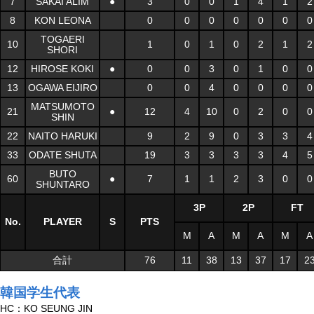
7
SAKAI ALIM
●
3
0
0
1
4
1
2
8
KON LEONA
0
0
0
0
0
0
0
TOGAERI
10
1
0
1
0
2
1
2
SHORI
12
HIROSE KOKI
●
0
0
3
0
1
0
0
13
OGAWA EIJIRO
0
0
4
0
0
0
0
MATSUMOTO
21
●
12
4
10
0
2
0
0
SHIN
22
NAITO HARUKI
9
2
9
0
3
3
4
33
ODATE SHUTA
19
3
3
3
3
4
5
BUTO
60
●
7
1
1
2
3
0
0
SHUNTARO
3P
2P
FT
No.
PLAYER
S
PTS
M
A
M
A
M
A
合計
76
11
38
13
37
17
2
韓国学生代表
HC：KO SEUNG JIN