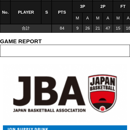
3P
2P
FT
No.
PLAYER
S
PTS
M
A
M
A
M
A
合計
84
9
26
21
47
15
1
GAME REPORT