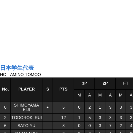
日本学生代表
HC：AMINO TOMOO
3P
2P
FT
No.
PLAYER
S
PTS
M
A
M
A
M
A
SHIMOYAMA
0
●
5
0
2
1
9
3
3
EIJI
2
TODOROKI RUI
12
1
5
3
3
3
3
6
SATO YU
8
0
0
3
7
2
4