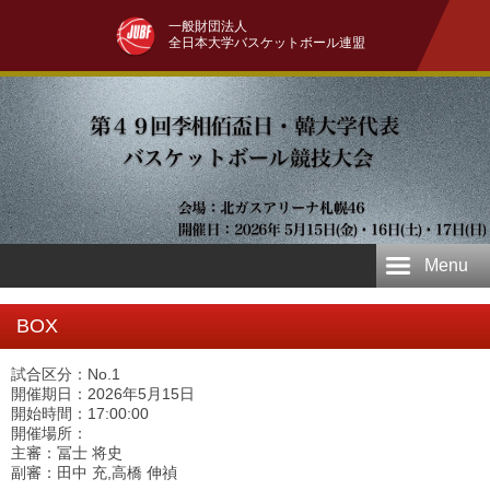
一般財団法人
全日本大学バスケットボール連盟
Menu
BOX
試合区分：No.1
開催期日：2026年5月15日
開始時間：17:00:00
開催場所：
主審：冨士 将史
副審：田中 充,高橋 伸禎