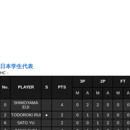
日本学生代表
HC：
3P
2P
FT
No.
PLAYER
S
PTS
M
A
M
A
M
A
SHIMOYAMA
0
4
0
2
2
5
0
0
EIJI
2
TODOROKI RUI
●
2
0
1
1
3
0
0
6
SATO YU
2
0
0
1
2
0
0