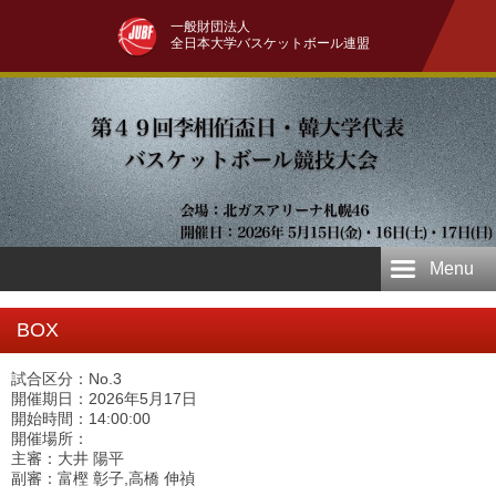
一般財団法人
全日本大学バスケットボール連盟
Menu
BOX
試合区分：No.3
開催期日：2026年5月17日
開始時間：14:00:00
開催場所：
主審：大井 陽平
副審：富樫 彰子,高橋 伸禎