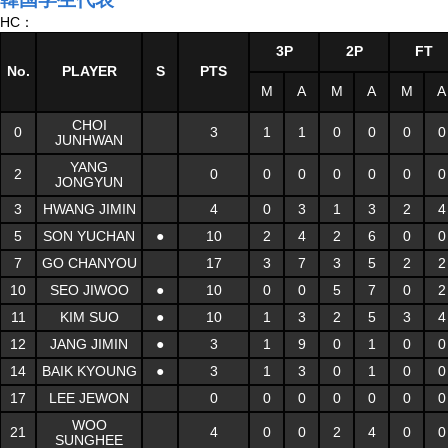
HC：
3P
2P
FT
No.
PLAYER
S
PTS
M
A
M
A
M
A
CHOI
0
3
1
1
0
0
0
0
JUNHWAN
YANG
2
0
0
0
0
0
0
0
JONGYUN
3
HWANG JIMIN
4
0
3
1
3
2
4
5
SON YUCHAN
●
10
2
4
2
6
0
0
7
GO CHANYOU
17
3
7
3
5
2
2
10
SEO JIWOO
●
10
0
0
5
7
0
2
11
KIM SUO
●
10
1
3
2
5
3
4
12
JANG JIMIN
●
3
1
9
0
1
0
0
14
BAIK KYOUNG
●
3
1
3
0
1
0
0
17
LEE JEWON
0
0
0
0
0
0
0
WOO
21
4
0
0
2
4
0
0
SUNGHEE