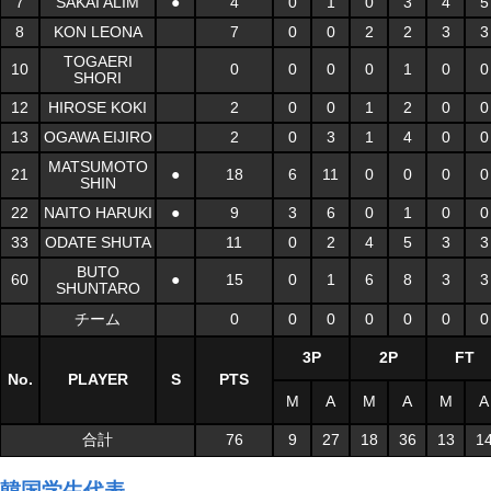
7
SAKAI ALIM
●
4
0
1
0
3
4
5
8
KON LEONA
7
0
0
2
2
3
3
TOGAERI
10
0
0
0
0
1
0
0
SHORI
12
HIROSE KOKI
2
0
0
1
2
0
0
13
OGAWA EIJIRO
2
0
3
1
4
0
0
MATSUMOTO
21
●
18
6
11
0
0
0
0
SHIN
22
NAITO HARUKI
●
9
3
6
0
1
0
0
33
ODATE SHUTA
11
0
2
4
5
3
3
BUTO
60
●
15
0
1
6
8
3
3
SHUNTARO
チーム
0
0
0
0
0
0
0
3P
2P
FT
No.
PLAYER
S
PTS
M
A
M
A
M
A
合計
76
9
27
18
36
13
1
韓国学生代表