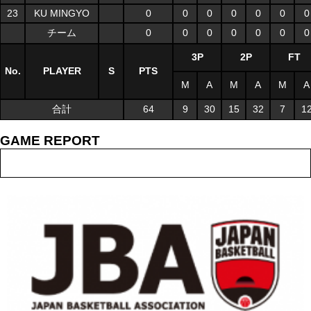
23
KU MINGYO
0
0
0
0
0
0
0
チーム
0
0
0
0
0
0
0
3P
2P
FT
No.
PLAYER
S
PTS
M
A
M
A
M
A
合計
64
9
30
15
32
7
1
GAME REPORT