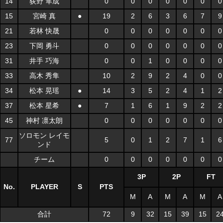
14
荻野 隼成
0
0
0
0
0
0
0
15
宮崎 真
●
19
2
6
3
6
7
9
21
若林 快晟
0
0
0
0
0
0
0
23
下岡 勇斗
0
0
0
0
0
0
0
31
井手 巧海
0
0
1
0
0
0
0
33
高木 秀隼
10
2
9
2
4
0
0
34
松本 晃瑶
●
14
3
5
2
4
1
2
37
松本 星希
●
7
1
6
1
9
2
2
45
神村 凛太朗
0
0
0
0
0
0
0
ソロモン レイモ
77
5
0
1
2
7
1
6
ンド
チーム
0
0
0
0
0
0
0
3P
2P
FT
No.
PLAYER
S
PTS
M
A
M
A
M
A
合計
72
9
32
15
39
15
2