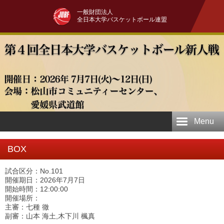
一般財団法人
全日本大学バスケットボール連盟
Menu
BOX
試合区分：No.101
開催期日：2026年7月7日
開始時間：12:00:00
開催場所：
主審：七種 徹
副審：山本 海土,木下川 楓真