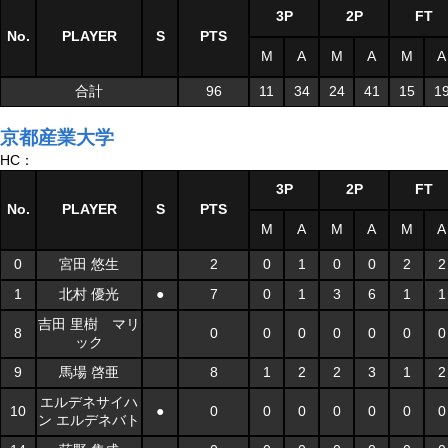
3P
2P
FT
No.
PLAYER
S
PTS
M
A
M
A
M
A
合計
96
11
34
24
41
15
1
京都産業大学
HC：
3P
2P
FT
No.
PLAYER
S
PTS
M
A
M
A
M
A
0
宮田 悠生
2
0
1
0
0
2
2
1
北村 優光
●
7
0
1
3
6
1
1
吉田 里樹 マリ
8
0
0
0
0
0
0
0
ック
9
馬場 啓亜
8
1
2
2
3
1
2
エルデネサイハ
10
●
0
0
0
0
0
0
0
ン エルデネバト