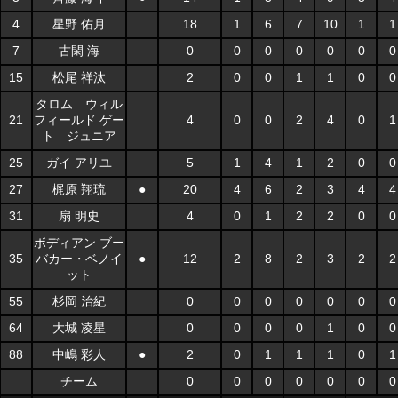
4
星野 佑月
18
1
6
7
10
1
1
7
古閑 海
0
0
0
0
0
0
0
15
松尾 祥汰
2
0
0
1
1
0
0
タロム ウィル
21
フィールド ゲー
4
0
0
2
4
0
1
ト ジュニア
25
ガイ アリユ
5
1
4
1
2
0
0
27
梶原 翔琉
●
20
4
6
2
3
4
4
31
扇 明史
4
0
1
2
2
0
0
ボディアン ブー
35
バカー・ベノイ
●
12
2
8
2
3
2
2
ット
55
杉岡 治紀
0
0
0
0
0
0
0
64
大城 凌星
0
0
0
0
1
0
0
88
中嶋 彩人
●
2
0
1
1
1
0
1
チーム
0
0
0
0
0
0
0