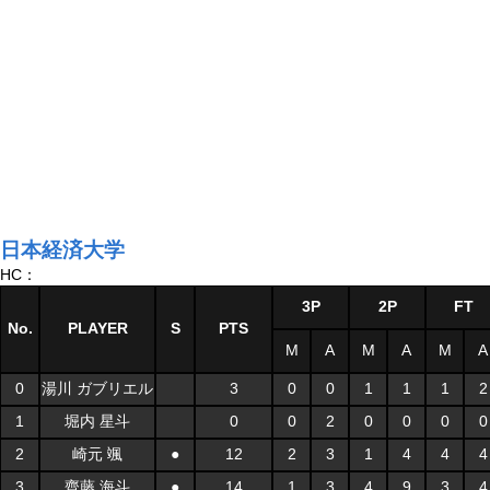
日本経済大学
HC：
3P
2P
FT
No.
PLAYER
S
PTS
M
A
M
A
M
A
0
湯川 ガブリエル
3
0
0
1
1
1
2
1
堀内 星斗
0
0
2
0
0
0
0
2
崎元 颯
●
12
2
3
1
4
4
4
3
齊藤 海斗
●
14
1
3
4
9
3
4