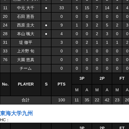
11
中元 大千
●
33
5
15
7
14
4
4
20
石田 憲吾
0
0
0
0
0
0
0
24
西原 圭大
●
9
1
3
2
5
2
3
28
本山 颯大
●
4
0
0
2
3
0
0
31
堤 徹平
3
0
2
1
1
1
2
33
上片野 旬
0
0
1
0
0
0
0
76
大園 悠真
0
0
0
0
0
0
0
チーム
0
0
0
0
0
0
0
3P
2P
FT
No.
PLAYER
S
PTS
M
A
M
A
M
A
合計
100
11
35
22
42
23
2
東海大学九州
HC：
3P
2P
FT