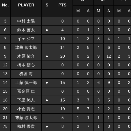
No.
PLAYER
S
PTS
M
A
M
A
M
A
3
中村 太陽
0
0
0
0
0
0
0
6
鈴木 蒼太
●
4
0
1
2
3
0
0
7
イェ ジフ
10
1
3
3
4
1
1
8
津曲 智太郎
14
2
5
4
6
0
0
9
木原 佑介
●
20
0
2
9
12
2
3
12
橋本 徳心
0
0
0
0
0
0
0
13
横堀 海
0
0
0
0
0
0
0
14
工藤 慎一郎
●
15
1
2
6
9
0
2
15
冨金原 仁
0
0
0
0
0
0
0
18
下里 悠人
●
15
3
7
3
5
0
0
20
小倉 貴志
19
5
7
2
2
0
0
31
末藤 琥太郎
5
1
1
1
1
0
0
75
植村 優貴
●
8
2
7
1
3
0
0