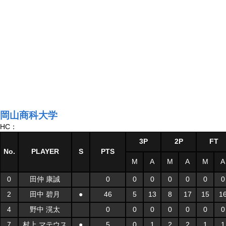
岡山商科大学
HC：
3P
2P
FT
No.
PLAYER
S
PTS
M
A
M
A
M
A
0
田仲 康誠
0
0
0
0
0
0
0
2
田中 碧月
●
46
5
13
8
17
15
1
4
野中 滉太
0
0
0
0
0
0
0
7
村上 マテウス
●
5
0
1
2
2
1
1