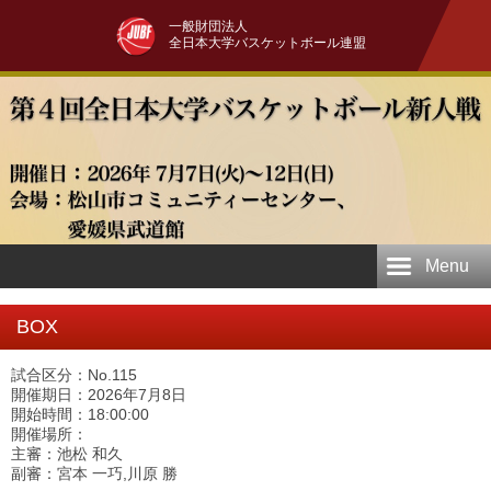
一般財団法人
全日本大学バスケットボール連盟
Menu
BOX
試合区分：No.115
開催期日：2026年7月8日
開始時間：18:00:00
開催場所：
主審：池松 和久
副審：宮本 一巧,川原 勝