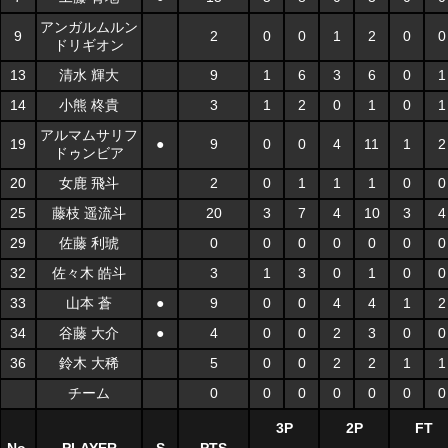
アンガルムルン
9
2
0
0
1
2
0
0
ドリギオン
13
清水 輝大
9
1
6
3
6
0
1
14
小熊 柊貴
3
1
2
0
1
0
1
アルマムサリフ
19
●
9
0
0
4
11
1
2
ドゥンビア
20
女鹿 飛斗
2
0
1
1
1
0
0
25
藤枝 遥流斗
20
3
7
4
10
3
4
29
佐藤 利琥
0
0
0
0
0
0
0
32
佐々木 皓斗
3
1
3
0
1
0
0
33
山本 蒼
●
9
0
0
4
4
1
2
34
谷藤 大介
●
4
0
0
2
3
0
0
36
鈴木 大稀
5
0
0
2
2
1
1
チーム
0
0
0
0
0
0
0
3P
2P
FT