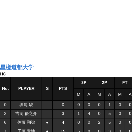
星槎道都大学
HC：
3P
2P
FT
No.
PLAYER
S
PTS
M
A
M
A
M
A
0
堀尾 駿
0
0
0
0
1
0
0
2
吉岡 優之介
3
1
4
0
5
0
0
6
佐藤 朔弥
●
4
0
0
2
5
0
0
7
工藤 青地
●
15
5
8
0
3
0
0