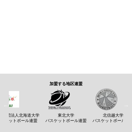
加盟する地区連盟
般社団法人北海道大学
東北大学
北信越大学
バスケットボール連盟
バスケットボール連盟
バスケットボール連