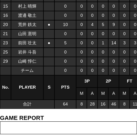
15
村上 晴輝
0
0
0
0
0
0
0
16
渡邊 敬土
0
0
0
0
0
0
0
20
荒井 鉄太
●
10
0
4
5
9
0
0
21
山田 憲明
0
0
0
0
0
0
0
23
前田 壮太
●
5
0
0
1
14
3
3
25
岩井 斗吾
0
0
0
0
0
0
0
29
山崎 惇仁
0
0
0
0
0
0
0
チーム
0
0
0
0
0
0
0
3P
2P
FT
No.
PLAYER
S
PTS
M
A
M
A
M
A
合計
64
8
28
16
46
8
1
GAME REPORT