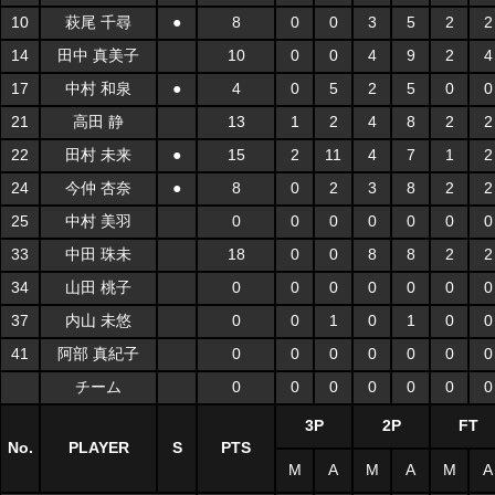
10
萩尾 千尋
●
8
0
0
3
5
2
2
14
田中 真美子
10
0
0
4
9
2
4
17
中村 和泉
●
4
0
5
2
5
0
0
21
高田 静
13
1
2
4
8
2
2
22
田村 未来
●
15
2
11
4
7
1
2
24
今仲 杏奈
●
8
0
2
3
8
2
2
25
中村 美羽
0
0
0
0
0
0
0
33
中田 珠未
18
0
0
8
8
2
2
34
山田 桃子
0
0
0
0
0
0
0
37
内山 未悠
0
0
1
0
1
0
0
41
阿部 真紀子
0
0
0
0
0
0
0
チーム
0
0
0
0
0
0
0
3P
2P
FT
No.
PLAYER
S
PTS
M
A
M
A
M
A