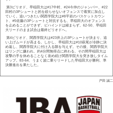
第3ピリオド、早稲田大は#17中村、#24今仲のジャンパー、#22
田村の3Pシュートと的を絞らせないオフェンスで着実に加点し
ていく。追いつきたい関西学院大は#8平岩のバスケットカウン
ト、#5佐藤の3Pシュートと対抗するも、早稲田大のオフェンス
を止めることができず、ビハインドは縮まらず。62-50、早稲田
大リードのまま試合は最終ピリオドへ。
第4ピリオド、関西学院大は#23井上の3Pシュートが決まり、追
い上げムードが高まる。しかし、早稲田大は#10萩尾が冷静に決
め返し、関西学院大に付け入る隙を与えず。その後、関西学院大
はリングに嫌われ、約4分間無得点に終わる。その間早稲田大は
攻撃の手を休めることなく攻め続け関西学院大を突き放しタイム
アップ。83-64、うまく波に乗りリードした早稲田大が勝利、準
決勝進出を果たした。
戸田 誠二