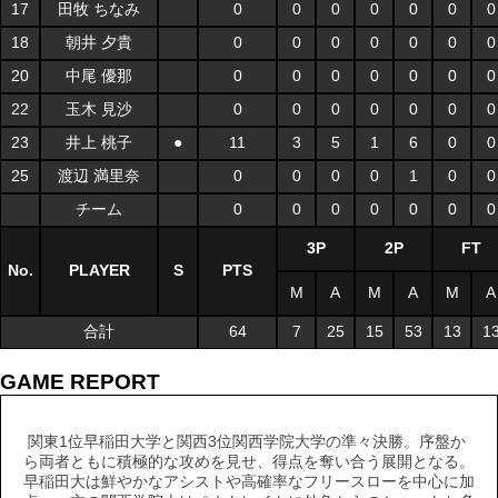
17
田牧 ちなみ
0
0
0
0
0
0
0
18
朝井 夕貴
0
0
0
0
0
0
0
20
中尾 優那
0
0
0
0
0
0
0
22
玉木 見沙
0
0
0
0
0
0
0
23
井上 桃子
●
11
3
5
1
6
0
0
25
渡辺 満里奈
0
0
0
0
1
0
0
チーム
0
0
0
0
0
0
0
3P
2P
FT
No.
PLAYER
S
PTS
M
A
M
A
M
A
合計
64
7
25
15
53
13
1
GAME REPORT
関東1位早稲田大学と関西3位関西学院大学の準々決勝。序盤か
ら両者ともに積極的な攻めを見せ、得点を奪い合う展開となる。
早稲田大は鮮やかなアシストや高確率なフリースローを中心に加