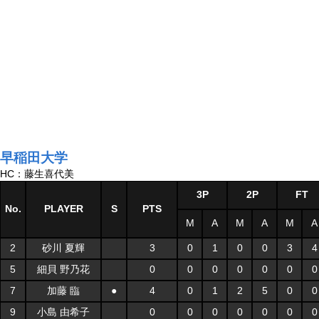
早稲田大学
HC：藤生喜代美
3P
2P
FT
No.
PLAYER
S
PTS
M
A
M
A
M
A
2
砂川 夏輝
3
0
1
0
0
3
4
5
細貝 野乃花
0
0
0
0
0
0
0
7
加藤 臨
●
4
0
1
2
5
0
0
9
小島 由希子
0
0
0
0
0
0
0