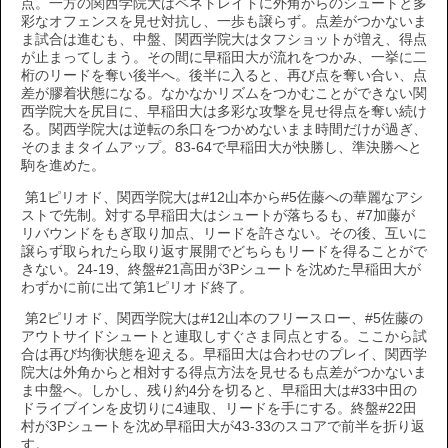
点。一方の関西学院大はペネトレイトに外角からのシュートと多
彩なオフェンスを見せ対抗し、一歩も譲らず。点差がつかないま
ま試合は進むも、中盤、関西学院大はタフショットが増え、得点
が止まってしまう。その間に早稲田大が流れをつかみ、一挙に二
桁のリードを奪い後半へ。後半に入ると、再び点を奪い合い、点
差が膠着状態になる。なかなかリズムをつかむことができない関
西学院大を尻目に、早稲田大は多彩な攻撃を見せ得点を奪い続け
る。関西学院大は逆転の糸口をつかめないまま時間だけが過ぎ、
そのままタイムアップ。83-64で早稲田大が快勝し、準決勝へと
駒を進めた。
第1ピリオド、関西学院大は#12山本から#5佐藤への華麗なアシ
ストで先制。対する早稲田大はシュートが落ちるも、#7加藤が
リバウンドをもぎ取り加点、リードを許さない。その後、互いに
譲らず取られたら取り返す展開でどちらもリードを得ることがで
きない。24-19、終盤#21高田が3Pシュートを沈めた早稲田大が
わずかに前に出て第1ピリオド終了。
第2ピリオド、関西学院大は#12山本のフリースロー、#5佐藤の
アウトサイドシュートと連取しすぐさま同点とする。ここから試
合は再び均衡状態を迎える。早稲田大は合わせのプレイ、関西学
院大は外角からと相対する得点方法を見せるも点差がつかないま
ま中盤へ。しかし、残り約4分を切ると、早稲田大は#33中田の
ドライブインを皮切りに4連取、リードを手にする。終盤#22田
村が3Pシュートを沈め早稲田大が43-33のスコアで前半を折り返
す。