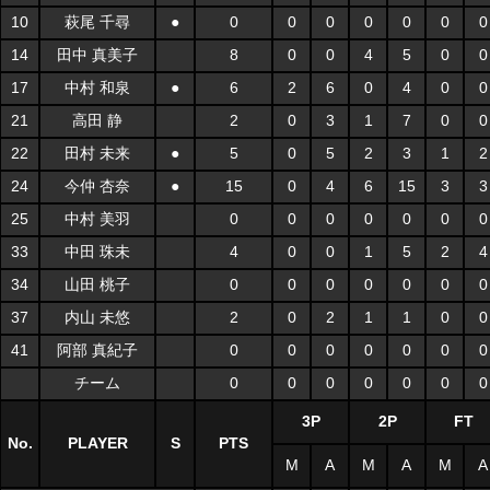
10
萩尾 千尋
●
0
0
0
0
0
0
0
14
田中 真美子
8
0
0
4
5
0
0
17
中村 和泉
●
6
2
6
0
4
0
0
21
高田 静
2
0
3
1
7
0
0
22
田村 未来
●
5
0
5
2
3
1
2
24
今仲 杏奈
●
15
0
4
6
15
3
3
25
中村 美羽
0
0
0
0
0
0
0
33
中田 珠未
4
0
0
1
5
2
4
34
山田 桃子
0
0
0
0
0
0
0
37
内山 未悠
2
0
2
1
1
0
0
41
阿部 真紀子
0
0
0
0
0
0
0
チーム
0
0
0
0
0
0
0
3P
2P
FT
No.
PLAYER
S
PTS
M
A
M
A
M
A