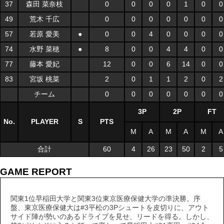
37
森田 菜奈枝
0
0
0
0
1
0
0
49
荒木 千広
0
0
0
0
0
0
0
57
若原 愛美
●
0
0
4
0
0
0
0
74
水野 菜穂
●
8
0
0
4
4
0
0
77
藤本 愛妃
12
0
0
6
14
0
0
83
宮坂 桃菜
2
0
1
1
2
0
2
チーム
0
0
0
0
0
0
0
3P
2P
FT
No.
PLAYER
S
PTS
M
A
M
A
M
A
合計
60
4
26
23
50
2
5
GAME REPORT
関東1位早稲田大学と関東3位東京医療保健大学の準決勝。序
盤、東京医療保健大は#3平松の3Pシュートを皮切りに、アウト
サイド陣が勢いのあるドライブを見せ、リードを得る。しかし、