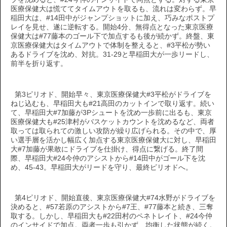
医療保健大は慌ててタイムアウトを取るも、流れは変わらず。早
稲田大は、#14田中がジャンプショットに加え、巧みなポストプ
レイを見せ、遂に逆転する。開始4分、無得点となった東京医療
保健大は#77藤本のゴール下で加点するも後が続かず。終盤、東
京医療保健大はタイムアウトで体制を整えると、#3平松が勢い
あるドライブを沈め、対抗。31-29と早稲田大が一歩リードし、
前半を折り返す。
第3ピリオド、開始早々、東京医療保健大#3平松がドライブを
ねじ込むも、早稲田大も#21高田のカットインで取り返す。続い
て、早稲田大#7加藤が3Pシュートを沈め一歩前に出るも、東京
医療保健大も#25津村がバスケットカウントを沈めるなど、両者
取っては取られての激しい攻防が繰り広げられる。その中で、厚
い選手層を活かし幅広く加点する東京医療保健大に対し、早稲田
大#7加藤が果敢にドライブを仕掛け、得点に繋げる。終了間
際、早稲田大#24今仲のアシストから#14田中がゴール下を沈
め、45-43。早稲田大がリードを守り、最終ピリオドへ。
第4ピリオド、開始直後、東京医療保健大#74水野がドライブを
決めると、#57若原のアシストから#7王、#77藤本と続き、三奪
取する。しかし、早稲田大も#22田村のペネトレイト、#24今仲
のインサイドで加点。両者一歩も引かず、均衡した状態が続く。