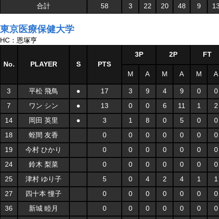
合計
58
3
22
20
48
9
1
東京医療保健大学
HC：恩塚亨
3P
2P
FT
No.
PLAYER
S
PTS
M
A
M
A
M
A
3
平松 飛鳥
●
17
3
9
4
9
0
0
7
ワン シン
●
13
0
0
6
11
1
2
14
岡田 英里
●
3
1
8
0
5
0
0
18
蛭間 友香
0
0
0
0
0
0
0
19
今村 ひかり
0
0
0
0
0
0
0
24
鈴木 梨菜
0
0
0
0
0
0
0
25
津村 ゆり子
5
0
4
2
4
1
1
27
四十本 憧子
0
0
0
0
0
0
0
36
新城 睦月
0
0
0
0
0
0
0