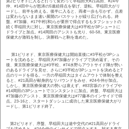
第2ピリオドに入ると打って変わって早稲田大#21高田、#24今
仲、#14田中らが怒涛の5連続得点を挙げ、逆転。早稲田大がリ
ードし、前半を終える。後半に入ると、両者一歩も引かず、点差
は変わらないまま速い展開のバスケットが繰り広げられる。終
盤、#7加藤、#17中村(和)らが要所で得点するもタフショットの
続く早稲田大に対し、東京医療保健大は#3平松が3Pシュートに
ドライブと加点。#14岡田のアシストも光り、60-58。東京医療
保健大が激戦を制し、決勝戦へと駒を進めた。
第1ピリオド、東京医療保健大は開始直後に#3平松が3Pシュ
ートを沈めると、早稲田大#7加藤がドライブで決め返す。その
後、東京医療保健大は#3平松、#74水野らアウトサイド陣が勢い
のあるドライブを見せ、さらに#3平松が3Pシュートを決めると7
点のリードを得る。一方の早稲田大はタイムアウトで体制を整え
ると、#21高田が献身的なリバウンドをみせ、#24今仲が加点。
しかし、東京医療保健大の勢いは衰えず、#83宮坂のドライブや
#14岡田の3Pシュートでコンスタントに加点。終盤、早稲田大は
#7加藤のアシスト、東京医療保健大は#77藤本のインサイドで得
点。23-16と、スタートダッシュに成功した東京医療保健大がリ
ードし、第1ピリオド終了。
第2ピリオド、序盤、早稲田大は途中交代の#21高田がドライ
ブを沈めると、#24今仲のインサイドで同点とする。対する東京