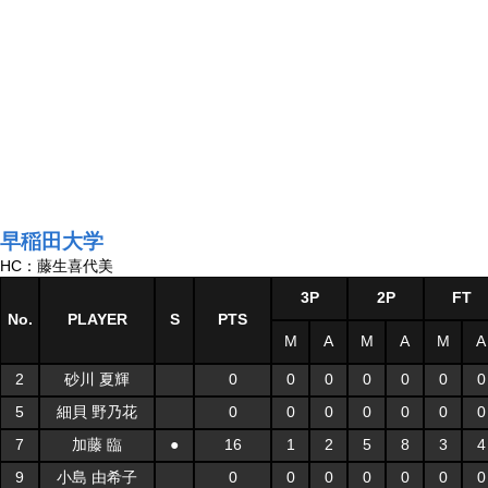
早稲田大学
HC：藤生喜代美
3P
2P
FT
No.
PLAYER
S
PTS
M
A
M
A
M
A
2
砂川 夏輝
0
0
0
0
0
0
0
5
細貝 野乃花
0
0
0
0
0
0
0
7
加藤 臨
●
16
1
2
5
8
3
4
9
小島 由希子
0
0
0
0
0
0
0