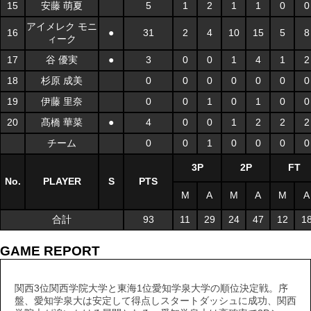
15
安藤 萌夏
5
1
2
1
1
0
0
アイメレク モニ
16
●
31
2
4
10
15
5
8
ィーク
17
谷 優実
●
3
0
0
1
4
1
2
18
杉原 成美
0
0
0
0
0
0
0
19
伊藤 里奈
0
0
1
0
1
0
0
20
髙橋 華菜
●
4
0
0
1
2
2
2
チーム
0
0
1
0
0
0
0
3P
2P
FT
No.
PLAYER
S
PTS
M
A
M
A
M
A
合計
93
11
29
24
47
12
1
GAME REPORT
関西3位関西学院大学と東海1位愛知学泉大学の順位決定戦。序
盤、愛知学泉大は安定して得点しスタートダッシュに成功、関西