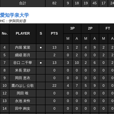
合計
82
9
18
19
45
17
2
愛知学泉大学
HC：伊與田好彦
3P
2P
FT
No.
PLAYER
S
PTS
M
A
M
A
M
A
4
内堀 紫菜
●
13
1
2
4
9
2
2
5
纐纈 那月
2
0
2
0
0
2
2
7
谷口 二千華
●
13
3
10
2
6
0
2
8
米長 里紗
0
0
0
0
0
0
0
9
岡田 恵衣
0
0
0
0
0
0
0
10
鷹のはし 公歌
22
4
7
5
9
0
0
12
岡田 唯
0
0
0
0
0
0
0
13
永池 未怜
0
0
0
0
0
0
0
14
田中 絢女
0
0
0
0
0
0
0