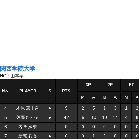
関西学院大学
HC：山本孝
3P
2P
FT
No.
PLAYER
S
PTS
M
A
M
A
M
A
4
木原 恵里奈
●
9
2
5
1
3
1
2
5
佐藤 ひかる
●
42
6
10
10
14
4
8
6
内匠 媛奈
0
0
0
0
0
0
0
7
新宅 彩香
●
6
0
1
3
8
0
0