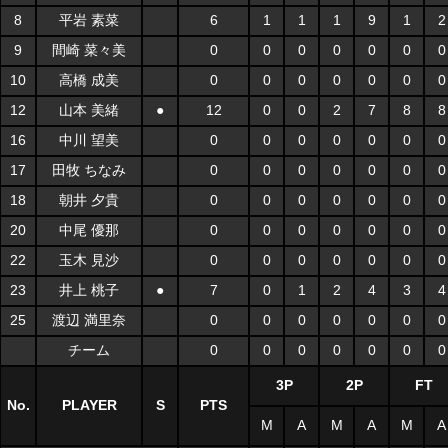
8
平岩 素菜
6
1
1
1
9
1
2
9
間崎 菜々美
0
0
0
0
0
0
0
10
高橋 成美
0
0
0
0
0
0
0
12
山本 美緒
●
12
0
0
2
7
8
8
16
中川 望美
0
0
0
0
0
0
0
17
田牧 ちなみ
0
0
0
0
0
0
0
18
朝井 夕貴
0
0
0
0
0
0
0
20
中尾 優那
0
0
0
0
0
0
0
22
玉木 見沙
0
0
0
0
0
0
0
23
井上 桃子
●
7
0
1
2
4
3
4
25
渡辺 満里奈
0
0
0
0
0
0
0
チーム
0
0
0
0
0
0
0
3P
2P
FT
No.
PLAYER
S
PTS
M
A
M
A
M
A