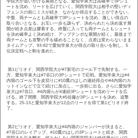
学院大が追いかける展開となる。愛知学泉大は高確率で3Pシュ
ートを沈め、リードを広げていく。関西学院大は相手の堅いディ
フェンスの前にミスが続き、なかなか得点することができない。
中盤、両チームとも高確率で3Pシュートを沈め、激しい得点の
取り合いとなる。お互い一歩も譲らず、決められたら決め返す展
開が続き点差は膠着する。終盤に入っても両チームともシュート
を決め確率よく決め続け、アップテンポな展開が続く。最後まで
両チームとも攻撃の手を緩めることなく、点差は変わらないまま
タイムアップ。93-82で愛知学泉大が得点の取り合いを制し、5
位決定戦へと駒を進めた。
第1ピリオド、関西学院大が#7新宅のゴール下で先制する。一
方、愛知学泉大は#7谷口の3Pシュートで応戦。愛知学泉大は#4
内堀のゴール下を皮切りに#10鷹のはしの連続得点や#4内堀のカ
ットインなどで立て続けに加点し、一歩前に出る。さらに愛知学
泉大は#7谷口、#4内堀らが4連続3Pシュートを沈めリードを広
げる。終了間際、関西学院大#5佐藤が3Pシュートを決め、追撃
する。25-13と愛知学泉大が12点のリードを得て第1ピリオド終
了。
第2ピリオド、愛知学泉大は#4内堀のジャンパーが決まると、
#7谷口のレイアップ、#10鷹のはしの3Pシュートと続き、関西
学院大を引き離す。何とかしたい関西学院大は#5佐藤がリバウ