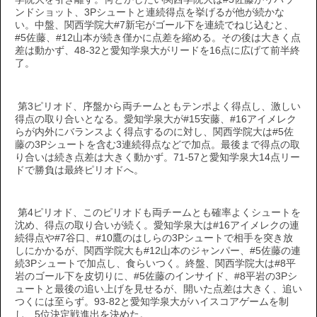
ンドショット、3Pシュートと連続得点を挙げるが他が続かな
い。中盤、関西学院大#7新宅がゴール下を連続でねじ込むと、
#5佐藤、#12山本が続き僅かに点差を縮める。その後は大きく点
差は動かず、48-32と愛知学泉大がリードを16点に広げて前半終
了。
第3ピリオド、序盤から両チームともテンポよく得点し、激しい
得点の取り合いとなる。愛知学泉大が#15安藤、#16アイメレク
らが内外にバランスよく得点するのに対し、関西学院大は#5佐
藤の3Pシュートを含む3連続得点などで加点。最後まで得点の取
り合いは続き点差は大きく動かず。71-57と愛知学泉大14点リー
ドで勝負は最終ピリオドへ。
第4ピリオド、このピリオドも両チームとも確率よくシュートを
沈め、得点の取り合いが続く。愛知学泉大は#16アイメレクの連
続得点や#7谷口、#10鷹のはしらの3Pシュートで相手を突き放
しにかかるが、関西学院大も#12山本のジャンパー、#5佐藤の連
続3Pシュートで加点し、食らいつく。終盤、関西学院大は#8平
岩のゴール下を皮切りに、#5佐藤のインサイド、#8平岩の3Pシ
ュートと最後の追い上げを見せるが、開いた点差は大きく、追い
つくには至らず。93-82と愛知学泉大がハイスコアゲームを制
し、5位決定戦進出を決めた。