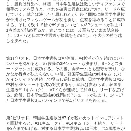
し、勝負は終盤へ。終盤、日本学生選抜は激しいディフェンスで
相手のミスを誘うと、それを確実に得点に結びつけ、リードを広
げていく。試合は決したと思われたが、終了間際に韓国学生選抜
が仕掛けたファウルゲームが功を奏し、点差を縮めることに成功
する。そして残り15秒で#9チョン（ヒ）の3Pシュートが決まり
1点差まで詰め寄るが、追いつくには一歩至らないまま試合終
了。80－77と日本学生選抜が接戦をものにし、今大会の勝ち越
しを決めた。
第1ピリオド、日本学生選抜は#7佐藤、#4杉浦が立て続けにジャ
ンパーを沈めると、#7佐藤の3Pシュートも決まり、8－2とスタ
ートダッシュに成功する。その後、両チームとも堅守が光り、な
かなか得点が決まらない。中盤、韓国学生選抜は#14キム（ジ）
がインサイドで連続して得点し逆転に成功。日本学生選抜は#16
中村が3Pシュートを沈め対抗するが、流れは変わらず。韓国学
生選抜#11キム（ク）、#7イらが連続して加点し、リードを広げ
る。終盤、日本学生選抜#8保岡の3Pシュートが決まり、14－17
と日本学生選抜3点ビハインドで第1ピリオドを終える。
第2ピリオド、韓国学生選抜は#7イが鋭いカットインにアシスト
と躍動すると、#11キム（ク）、#14キム（ジ）も続き、リード
を9点まで広げる。対する日本学生選抜は#10玉木、#13馬場らが