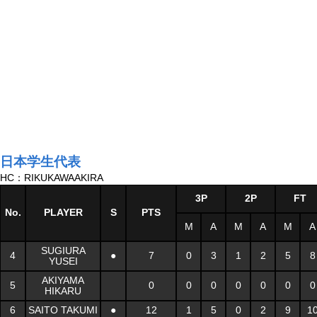
日本学生代表
HC：RIKUKAWAAKIRA
3P
2P
FT
No.
PLAYER
S
PTS
M
A
M
A
M
A
SUGIURA
4
●
7
0
3
1
2
5
8
YUSEI
AKIYAMA
5
0
0
0
0
0
0
0
HIKARU
6
SAITO TAKUMI
●
12
1
5
0
2
9
1