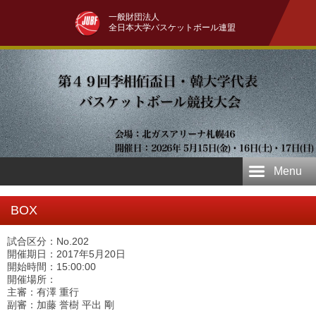
一般財団法人
全日本大学バスケットボール連盟
Menu
BOX
試合区分：No.202
開催期日：2017年5月20日
開始時間：15:00:00
開催場所：
主審：有澤 重行
副審：加藤 誉樹 平出 剛