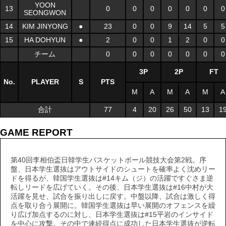
YOON
13
0
0
0
0
0
0
0
SEONGWON
14
KIM JINYONG
●
23
0
0
9
14
5
5
15
HA DOHYUN
●
2
0
0
1
2
0
0
チーム
0
0
0
0
0
0
0
3P
2P
FT
No.
PLAYER
S
PTS
M
A
M
A
M
A
合計
77
4
20
26
50
13
1
GAME REPORT
第40回李相伯盃日韓学生バスケットボール競技大会第2戦。序
盤、日本学生選抜はアウトサイドのシュートを確率よく沈めリー
ドを得るが、韓国学生選抜は#14キム（ジ）の活躍ですぐさま逆
転しリードを広げていく。その後、日本学生選抜は#16中村が大
活躍を見せ、試合を振り出しに戻す。中盤以降、試合は激しく得
点を取り合う展開に。韓国学生選抜は早い展開のオフェンスを繰
り広げ加点するのに対し、日本学生選抜は#15平岩のインサイド
を中心に攻撃。その中で連続得点に成功した日本学生選抜が逆転