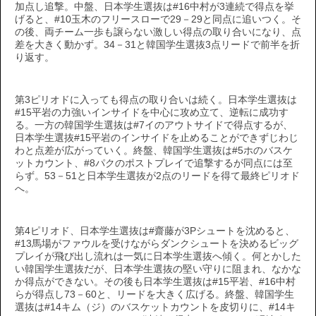
加点し追撃。中盤、日本学生選抜は#16中村が3連続で得点を挙
げると、#10玉木のフリースローで29－29と同点に追いつく。そ
の後、両チーム一歩も譲らない激しい得点の取り合いになり、点
差を大きく動かず。34－31と韓国学生選抜3点リードで前半を折
り返す。
第3ピリオドに入っても得点の取り合いは続く。日本学生選抜は
#15平岩の力強いインサイドを中心に攻め立て、逆転に成功す
る。一方の韓国学生選抜は#7イのアウトサイドで得点するが、
日本学生選抜#15平岩のインサイドを止めることができずじわじ
わと点差が広がっていく。終盤、韓国学生選抜は#5ホのバスケ
ットカウント、#8パクのポストプレイで追撃するが同点には至
らず。53－51と日本学生選抜が2点のリードを得て最終ピリオド
へ。
第4ピリオド、日本学生選抜は#齋藤が3Pシュートを沈めると、
#13馬場がファウルを受けながらダンクシュートを決めるビッグ
プレイが飛び出し流れは一気に日本学生選抜へ傾く。何とかした
い韓国学生選抜だが、日本学生選抜の堅い守りに阻まれ、なかな
か得点ができない。その後も日本学生選抜は#15平岩、#16中村
らが得点し73－60と、リードを大きく広げる。終盤、韓国学生
選抜は#14キム（ジ）のバスケットカウントを皮切りに、#14キ