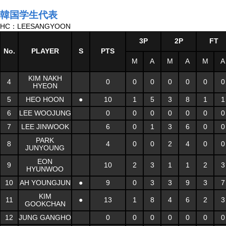
韓国学生代表
HC：LEESANGYOON
3P
2P
FT
No.
PLAYER
S
PTS
M
A
M
A
M
A
KIM NAKH
4
0
0
0
0
0
0
0
HYEON
5
HEO HOON
●
10
1
5
3
8
1
1
6
LEE WOOJUNG
0
0
0
0
0
0
0
7
LEE JINWOOK
6
0
1
3
6
0
0
PARK
8
4
0
0
2
4
0
0
JUNYOUNG
EON
9
10
2
3
1
1
2
3
HYUNWOO
10
AH YOUNGJUN
●
9
0
3
3
9
3
7
KIM
11
●
13
1
8
4
6
2
3
GOOKCHAN
12
JUNG GANGHO
0
0
0
0
0
0
0