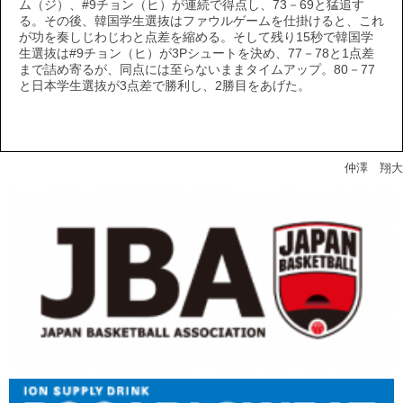
ム（ジ）、#9チョン（ヒ）が連続で得点し、73－69と猛追す
る。その後、韓国学生選抜はファウルゲームを仕掛けると、これ
が功を奏しじわじわと点差を縮める。そして残り15秒で韓国学
生選抜は#9チョン（ヒ）が3Pシュートを決め、77－78と1点差
まで詰め寄るが、同点には至らないままタイムアップ。80－77
と日本学生選抜が3点差で勝利し、2勝目をあげた。
仲澤 翔大