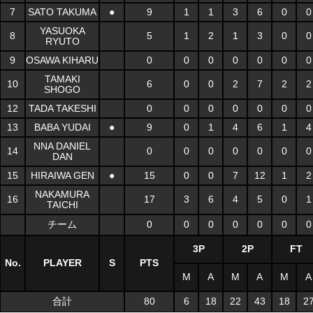
7
SATO TAKUMA
●
9
1
1
3
6
0
0
YASUOKA
8
5
1
2
1
3
0
0
RYUTO
9
OSAWA KIHARU
0
0
0
0
0
0
0
TAMAKI
10
6
0
0
2
7
2
2
SHOGO
12
TADA TAKESHI
0
0
0
0
0
0
0
13
BABA YUDAI
●
9
0
1
4
6
1
4
NNA DANIEL
14
0
0
0
0
0
0
0
DAN
15
HIRAIWA GEN
●
15
0
0
7
12
1
2
NAKAMURA
16
17
3
6
4
5
0
1
TAICHI
チーム
0
0
0
0
0
0
0
3P
2P
FT
No.
PLAYER
S
PTS
M
A
M
A
M
A
合計
80
6
18
22
43
18
2