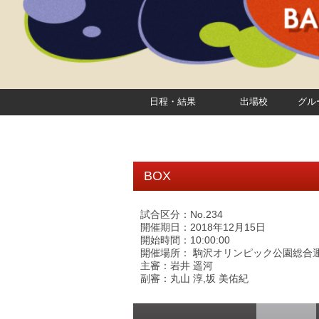
日程・結果
出場校
グル
BOX
試合区分：No.234
開催期日：2018年12月15日
開始時間：10:00:00
開催場所： 駒沢オリンピック公園総合
主審：岩井 遥河
副審：丸山 淳,坂 美佑紀