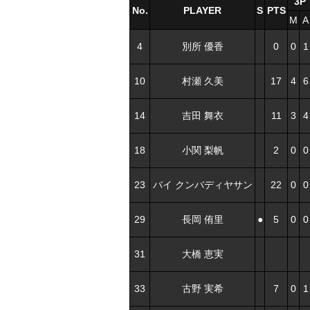
3P
No.
PLAYER
S
PTS
M
A
4
別所 優香
0
0
1
10
村瀬 久美
17
4
6
14
吉田 舞衣
11
3
4
18
小関 梨帆
2
0
0
23
バイ クンバディヤサン
22
0
0
29
長岡 侑里
●
5
0
0
31
大橋 恵実
33
古野 実希
7
0
1