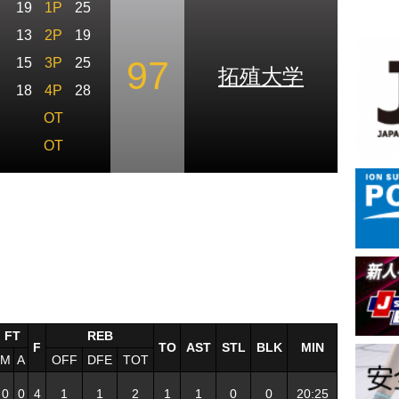
19
1P
25
13
2P
19
97
15
3P
25
拓殖大学
18
4P
28
OT
OT
FT
REB
F
TO
AST
STL
BLK
MIN
M
A
OFF
DFE
TOT
0
0
4
1
1
2
1
1
0
0
20:25