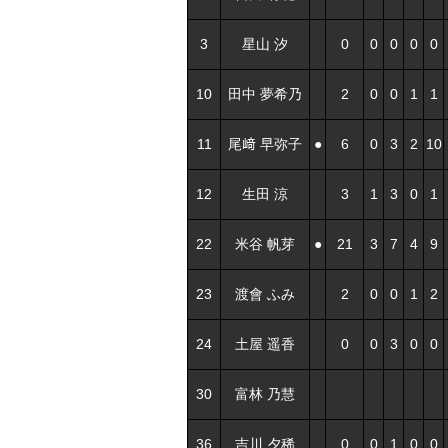
3
星山 汐
0
0
0
0
0
10
田中 夢希乃
2
0
0
1
1
11
尾﨑 早弥子
●
6
0
3
2
10
12
生田 涼
3
1
3
0
1
22
米谷 帆芽
●
21
3
7
4
9
23
渡會 ふみ
2
0
0
1
2
24
土屋 遥香
0
0
3
0
0
30
富林 乃慧
36
吉川 夕稀
0
0
1
0
0