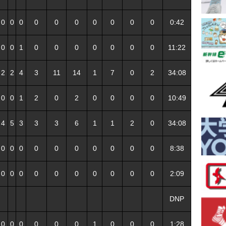
0
0
0
0
0
0
0
0
0
0
0:42
0
0
1
0
0
0
0
0
0
0
11:22
2
2
4
3
11
14
1
7
0
2
34:08
0
0
1
2
0
2
0
0
0
0
10:49
4
5
3
3
3
6
1
1
2
0
34:08
0
0
0
0
0
0
0
0
0
0
8:38
0
0
0
0
0
0
0
0
0
0
2:09
DNP
0
0
0
0
0
0
1
0
0
0
1:28