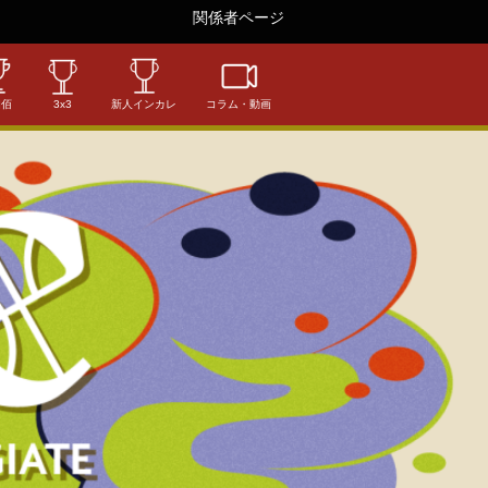
関係者ページ
相佰
3x3
新人インカレ
コラム・動画