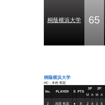
65
桐蔭横浜大学
桐蔭横浜大学
HC：木村 和宏
3P
2P
No.
PLAYER
S
PTS
M
A
M
A
2
吉田 有花
●
8
2
4
1
6