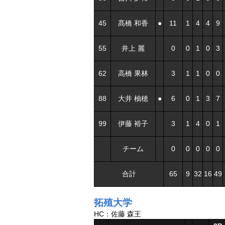
45
髙橋 和香
●
11
1
4
4
9
55
井上 麗
0
0
1
0
3
62
高橋 果林
3
1
1
0
0
88
大井 柚穂
●
6
0
1
3
7
99
伊藤 裕子
3
1
4
0
1
チーム
0
0
0
0
0
合計
65
9
32
16
49
拓殖大学
HC：佐藤 森王