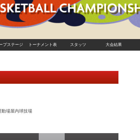
ープステージ
トーナメント表
スタッツ
大会結果
運動場屋内球技場