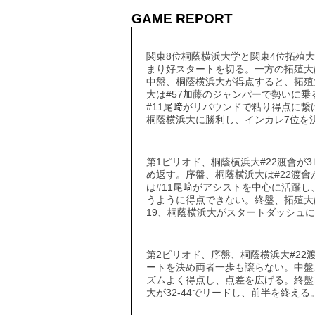
GAME REPORT
関東8位桐蔭横浜大学と関東4位拓殖大
まり好スタートを切る。一方の拓殖大
中盤、桐蔭横浜大が得点すると、拓殖
大は#57加藤のジャンパーで勢いに
#11尾﨑がリバウンドで粘り得点に繋
桐蔭横浜大に勝利し、インカレ7位を
第1ピリオド、桐蔭横浜大#22渡會が
め返す。序盤、桐蔭横浜大は#22渡
は#11尾﨑がアシストを中心に活躍
うように得点できない。終盤、拓殖大は
19、桐蔭横浜大がスタートダッシュ
第2ピリオド、序盤、桐蔭横浜大#22
ートを決め両者一歩も譲らない。中盤
ズムよく得点し、点差を広げる。終盤
大が32-44でリードし、前半を終える