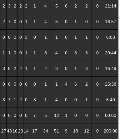
2
3
2
2
2
1
4
5
0
2
2
0
21:14
2
7
0
0
1
1
4
5
0
1
0
0
16:57
0
0
0
0
3
0
1
1
0
1
1
0
6:03
1
1
0
0
1
1
3
4
0
3
3
0
20:44
3
5
2
2
1
1
2
3
0
1
3
0
16:49
0
0
0
0
0
0
1
1
4
6
2
0
25:38
3
7
1
2
0
3
1
4
0
0
1
0
6:40
0
0
0
0
0
7
5
12
1
0
0
0
00:00
3
27
48
16
23
14
17
34
51
9
18
12
0
200:00