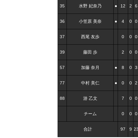
35
水野 妃奈乃
●
12
2
6
36
小笠原 美奈
●
4
0
0
37
西尾 友歩
0
0
0
39
藤田 歩
2
0
0
57
加藤 奈月
●
8
0
3
77
中村 美仁
●
0
0
2
88
游 乙文
7
0
0
チーム
0
0
0
合計
97
9
2