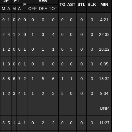
2P
FT
REB
F
TO
AST
STL
BLK
MIN
M
A
M
A
OFF
DFE
TOT
0
1
0
0
0
0
0
0
0
0
0
0
4:21
2
4
1
2
0
1
3
4
0
0
0
0
22:33
1
2
0
0
1
0
1
1
0
3
0
0
18:22
1
3
0
0
1
0
0
0
0
0
0
0
6:05
8
8
6
7
2
1
5
6
1
1
0
0
13:32
1
2
3
4
1
1
2
3
3
0
0
0
9:34
DNP
3
5
1
4
1
0
2
2
0
0
0
0
11:27