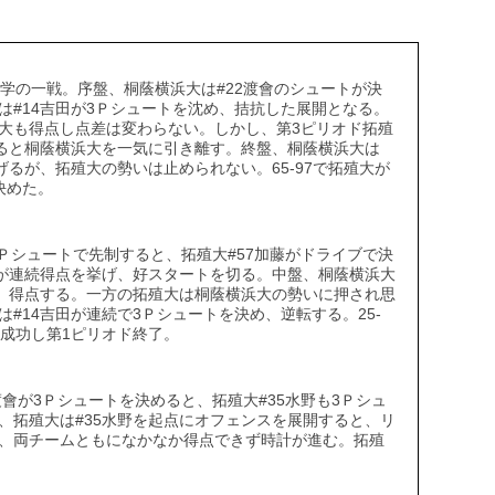
学の一戦。序盤、桐蔭横浜大は#22渡會のシュートが決
は#14吉田が3Ｐシュートを沈め、拮抗した展開となる。
大も得点し点差は変わらない。しかし、第3ピリオド拓殖
乗ると桐蔭横浜大を一気に引き離す。終盤、桐蔭横浜大は
げるが、拓殖大の勢いは止められない。65-97で拓殖大が
決めた。
3Ｐシュートで先制すると、拓殖大#57加藤がドライブで決
會が連続得点を挙げ、好スタートを切る。中盤、桐蔭横浜大
し、得点する。一方の拓殖大は桐蔭横浜大の勢いに押され思
#14吉田が連続で3Ｐシュートを決め、逆転する。25-
に成功し第1ピリオド終了。
渡會が3Ｐシュートを決めると、拓殖大#35水野も3Ｐシュ
、拓殖大は#35水野を起点にオフェンスを展開すると、リ
、両チームともになかなか得点できず時計が進む。拓殖
。