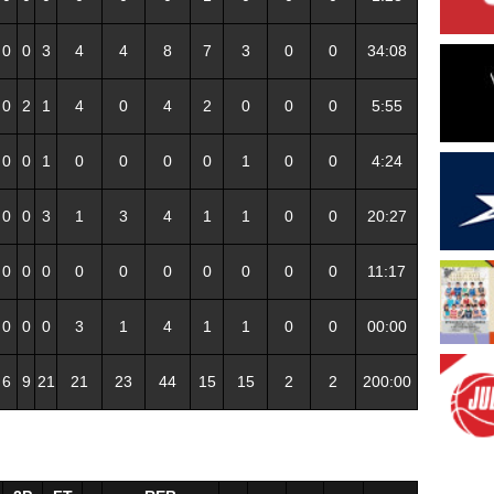
0
0
3
4
4
8
7
3
0
0
34:08
0
2
1
4
0
4
2
0
0
0
5:55
0
0
1
0
0
0
0
1
0
0
4:24
0
0
3
1
3
4
1
1
0
0
20:27
0
0
0
0
0
0
0
0
0
0
11:17
0
0
0
3
1
4
1
1
0
0
00:00
6
9
21
21
23
44
15
15
2
2
200:00