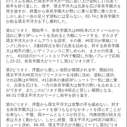
のリズムを掴んだ環太平洋大が一気に追い上げ逆転し17点差で
前半を折り返した。後半、環太平洋大は点差を広げ奈良学園大を
突き放すが、終盤から奈良学園大が勢いに乗り反撃に乗り出す。
しかしあと一歩が足りず逆転には至らない。82-74と奈良学園大
が粘る環太平洋大を下し勝利した。
第1ピリオド、開始早々、奈良学園大は#8松本のスティールから
流れに乗り3Pシュートを沈めると大幅にリードする。すかさず
環太平洋大がタイムアウトを請求。その後、#6宮川が果敢にリ
ングに向かい、2連続得点を挙げ点差を詰める。対する奈良学園
大は相手の激しいディフェンスに苦しめられ、まさかの失速。し
かし、#10須川がペイントエリア内で奮闘し力強いプレイで応戦
し23-22。奈良学園大がリードし第1ピリオド終了。
第2ピリオド、序盤から激しい攻防が展開される中、開始3分、
環太平洋大#6宮川がフリースローを冷静に沈め、逆転に成功。
それ以降は#7時任、#11岩本の連続3Pシュートで一気に波に乗
り、点差を広げる。一方の奈良学園大は相手の勢いを止めること
ができず、またこのピリオド僅か8得点と苦しい展開となる。
48-31で環太平洋大がリードし前半を折り返す。
第3ピリオド、序盤から環太平洋大は攻撃の手を緩めない。対す
る奈良学園大はシュートを放つもなかなかネットを揺らすことが
出来ない。中盤、両チームともミスが目立ち、均衡状態が続き点
差は大きく動かない。しかし終盤、環太平洋大は#6宮川確実に
シュート決め、66-48。環太平洋大が大幅にリードし第3ピリオ