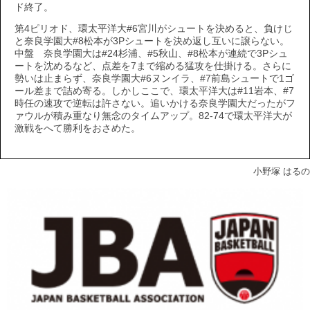
ド終了。
第4ピリオド、環太平洋大#6宮川がシュートを決めると、負けじ
と奈良学園大#8松本が3Pシュートを決め返し互いに譲らない。
中盤 奈良学園大は#24杉浦、#5秋山、#8松本が連続で3Pシュ
ートを沈めるなど、点差を7まで縮める猛攻を仕掛ける。さらに
勢いは止まらず、奈良学園大#6ヌンイラ、#7前島シュートで1ゴ
ール差まで詰め寄る。しかしここで、環太平洋大は#11岩本、#7
時任の速攻で逆転は許さない。追いかける奈良学園大だったがフ
ァウルが積み重なり無念のタイムアップ。82-74で環太平洋大が
激戦をへて勝利をおさめた。
小野塚 はるの