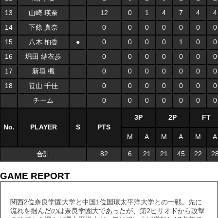
13
山崎 瑛奈
12
0
1
4
7
4
4
14
下條 真奈
0
0
0
0
0
0
0
15
八木 柚香
●
0
0
0
0
1
0
0
16
堀田 結衣歩
0
0
0
0
0
0
0
17
新垣 楓
0
0
0
0
0
0
0
18
笹山 千佳
0
0
0
0
0
0
0
チーム
0
0
0
0
0
0
0
3P
2P
FT
No.
PLAYER
S
PTS
M
A
M
A
M
A
合計
82
6
21
21
45
22
2
GAME REPORT
関西2位奈良学園大学と中国1位国環太平洋大学との一戦。先に
流れを掴んだのは奈良学園大であったが、第2ピリオドから攻撃