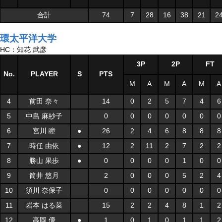
合計
74
7
28
16
38
21
2
環太平洋大学
HC：知花 武彦
3P
2P
FT
No.
PLAYER
S
PTS
M
A
M
A
M
A
4
前田 奈々
14
0
2
5
7
4
6
5
中島 麻紗子
0
0
0
0
0
0
0
6
宮川 瞳
●
26
2
4
6
8
8
8
7
時任 由依
●
12
2
11
2
7
2
2
8
勝山 果歩
●
0
0
0
0
1
0
0
9
筒井 悠月
2
0
0
0
5
2
4
10
須川 奈保子
0
0
0
0
0
0
0
11
岩本 はる菜
15
2
2
4
8
1
2
12
高岡 優
●
1
0
1
0
1
1
2