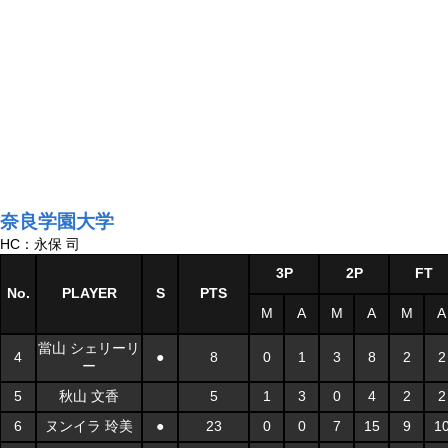
奈良学園大学
HC：永保 司
3P
2P
FT
No.
PLAYER
S
PTS
M
A
M
A
M
A
當山 シェリーリ
4
●
8
0
1
3
8
2
2
ー
5
秋山 文香
5
1
3
0
4
2
2
6
ヌンイラ 玲美
●
23
0
0
7
15
9
1