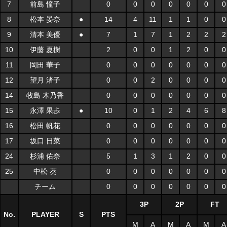
7
前島 憧子
0
0
0
0
0
0
0
8
松本 晏奈
●
14
4
11
1
1
0
0
9
清本 美優
●
7
1
7
1
2
2
2
10
伊藤 夏樹
2
0
0
1
2
0
0
11
岡田 華子
0
0
0
0
0
0
0
12
望月 渚子
0
0
2
0
0
0
0
14
牧島 木乃香
0
0
0
0
0
0
0
15
永澤 果歩
●
10
0
1
2
4
6
8
16
松田 帆花
0
0
0
0
0
0
0
17
坂口 日菜
0
0
0
0
0
0
0
24
杉浦 佑奈
5
1
3
1
2
0
0
25
中松 葵
0
0
0
0
0
0
0
チーム
0
0
0
0
0
0
0
3P
2P
FT
No.
PLAYER
S
PTS
M
A
M
A
M
A