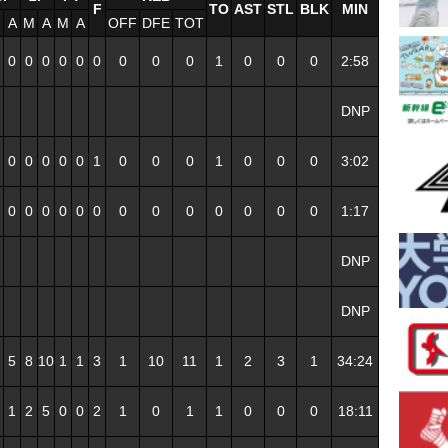
F
TO
AST
STL
BLK
MIN
M
A
M
A
M
A
OFF
DFE
TOT
0
0
0
0
0
0
0
0
0
1
0
0
0
2:58
DNP
0
0
0
0
0
1
0
0
0
1
0
0
0
3:02
0
0
0
0
0
0
0
0
0
0
0
0
0
1:17
DNP
DNP
5
8
10
1
1
3
1
10
11
1
2
3
1
34:24
1
2
5
0
0
2
1
0
1
1
0
0
0
18:11