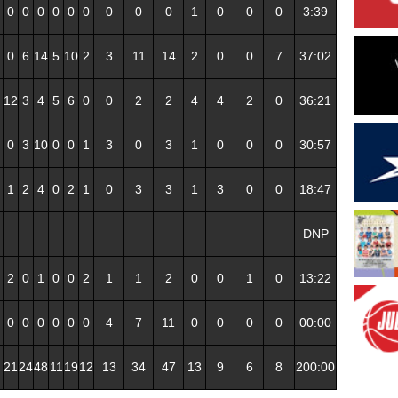
0
0
0
0
0
0
0
0
0
1
0
0
0
3:39
0
6
14
5
10
2
3
11
14
2
0
0
7
37:02
12
3
4
5
6
0
0
2
2
4
4
2
0
36:21
0
3
10
0
0
1
3
0
3
1
0
0
0
30:57
1
2
4
0
2
1
0
3
3
1
3
0
0
18:47
DNP
2
0
1
0
0
2
1
1
2
0
0
1
0
13:22
0
0
0
0
0
0
4
7
11
0
0
0
0
00:00
21
24
48
11
19
12
13
34
47
13
9
6
8
200:00