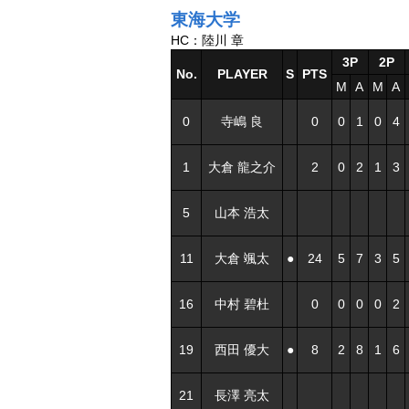
東海大学
HC：陸川 章
3P
2P
No.
PLAYER
S
PTS
M
A
M
A
0
寺嶋 良
0
0
1
0
4
1
大倉 龍之介
2
0
2
1
3
5
山本 浩太
11
大倉 颯太
●
24
5
7
3
5
16
中村 碧杜
0
0
0
0
2
19
西田 優大
●
8
2
8
1
6
21
長澤 亮太