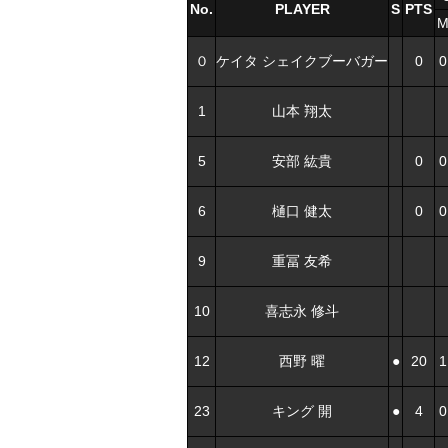
No.
PLAYER
S
PTS
０
ケイタ シェイクブーバガー
0
0
1
山本 翔太
5
安部 紘貴
0
0
6
樋口 健太
0
0
9
重冨 友希
10
喜志永 修斗
12
西野 曜
●
20
1
23
キング 開
●
4
0