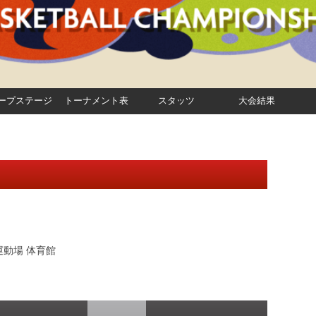
ープステージ
トーナメント表
スタッツ
大会結果
動場 体育館