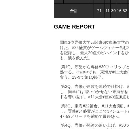
合計
71
11
30
16
52
GAME REPORT
関東3位専修大学vs関東6位東海大
けた。#34盛實がゲームウィナー含む2
を記録し、最大20点のビハインドをひ
も、涙を飲んだ。
第1Q、序盤から専修#30フィリップ
熱する。その中でも、東海が#11大倉
奪う。19-9で第1Q終了。
第2Q、専修が速攻を連続で仕掛け、
し、簡単には追いつかせない東海が粘
ドを奪い返す。#11大倉(颯)の追加点
第3Q、東海#22笹倉、#11大倉(颯
し、専修#34盛實がここで3Pシュート
47-59とリードを縮めて最終Qへ。
第4Q、専修が怒涛の追い上げ。#30フ