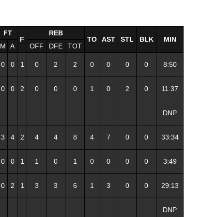
FT
REB
F
TO
AST
STL
BLK
MIN
M
A
OFF
DFE
TOT
0
0
1
0
2
2
0
0
0
0
8:50
0
0
2
0
0
0
1
0
2
0
11:37
DNP
3
4
2
4
4
8
4
7
0
0
33:34
0
0
1
1
0
1
0
0
0
0
3:49
0
2
1
3
3
6
1
3
0
0
29:13
DNP