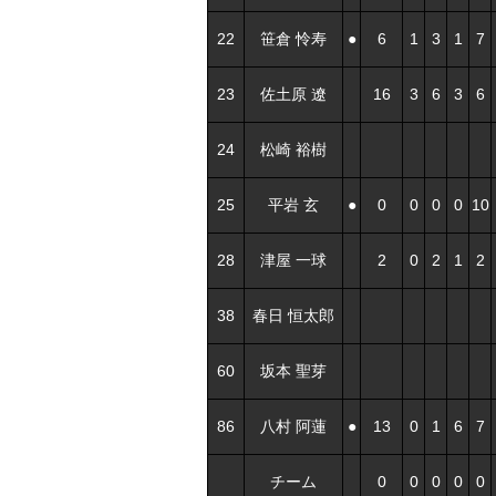
22
笹倉 怜寿
●
6
1
3
1
7
23
佐土原 遼
16
3
6
3
6
24
松崎 裕樹
25
平岩 玄
●
0
0
0
0
10
28
津屋 一球
2
0
2
1
2
38
春日 恒太郎
60
坂本 聖芽
86
八村 阿蓮
●
13
0
1
6
7
チーム
0
0
0
0
0