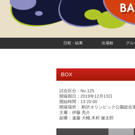
日程・結果
出場校
グル
BOX
試合区分：No.125
開催期日：2019年12月13日
開始時間：13:20:00
開催場所： 駒沢オリンピック公園総合運
主審：伊藤 亮介
副審：遠藤 大輔,木村 健太郎