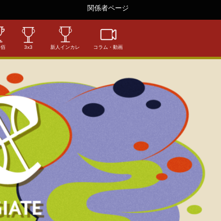
関係者ページ
相佰
3x3
新人インカレ
コラム・動画