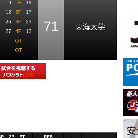
9
1P
19
12
2P
17
71
26
3P
23
東海大学
27
4P
12
OT
OT
3P
2P
FT
REB