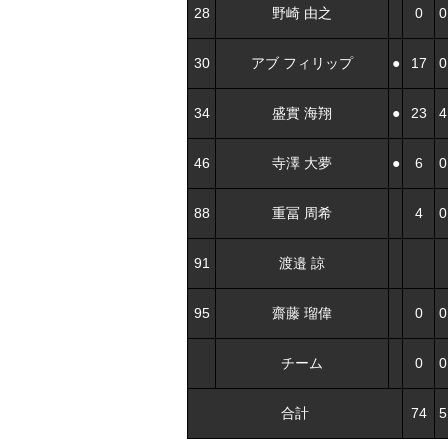
28
野崎 由之
0
0
30
アブ フィリップ
●
17
0
34
盛實 海翔
●
23
4
46
寺澤 大夢
●
6
0
88
重冨 周希
4
0
91
渡邉 諒
95
齋藤 瑠偉
0
0
チーム
0
0
合計
74
5