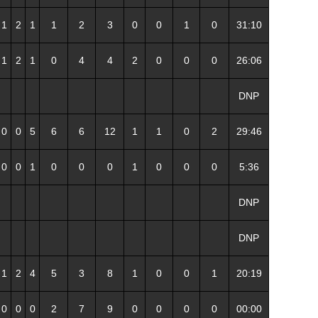
1
2
1
1
2
3
0
0
1
0
31:10
1
2
1
0
4
4
2
0
0
0
26:06
DNP
0
0
5
6
6
12
1
1
0
2
29:46
0
0
1
0
0
0
1
0
0
0
5:36
DNP
DNP
1
2
4
5
3
8
1
0
0
1
20:19
0
0
0
2
7
9
0
0
0
0
00:00