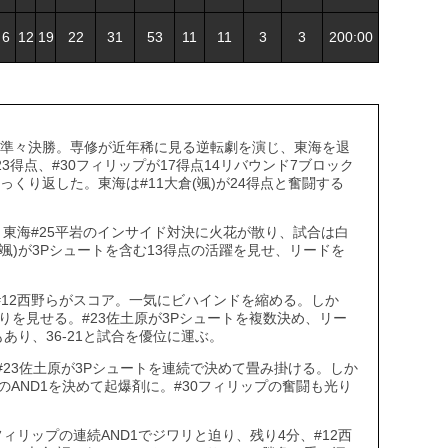
6
12
19
22
31
53
11
11
3
3
200:00
学の準々決勝。専修が近年稀に見る逆転劇を演じ、東海を退
3得点、#30フィリップが17得点14リバウンド7ブロック
っくり返した。東海は#11大倉(颯)が24得点と奮闘する
と東海#25平岩のインサイド対決に火花が散り、試合は白
(颯)が3Pシュートを含む13得点の活躍を見せ、リードを
#12西野らがスコア。一気にビハインドを縮める。しか
りを見せる。#23佐土原が3Pシュートを複数決め、リー
もあり、36-21と試合を優位に運ぶ。
)、#23佐土原が3Pシュートを連続で決めて畳み掛ける。しか
のAND1を決めて起爆剤に。#30フィリップの奮闘も光り
ィリップの連続AND1でジワリと迫り、残り4分、#12西