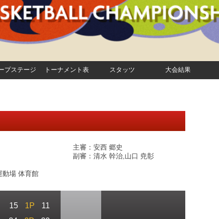
ープステージ
トーナメント表
スタッツ
大会結果
主審：安西 郷史
副審：清水 幹治,山口 尭彰
動場 体育館
15
1P
11