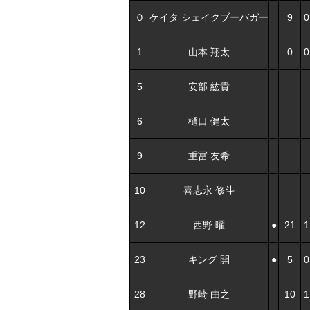
０
ケイタ シェイクブーバガー
9
0
1
山本 翔太
0
0
5
安部 紘貴
6
樋口 健太
9
重冨 友希
10
喜志永 修斗
12
西野 曜
●
21
1
23
キング 開
●
5
0
28
野崎 由之
10
1