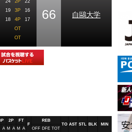
24
2P
22
66
19
3P
16
白鷗大学
18
4P
17
OT
OT
3P
2P
FT
REB
F
TO
AST
STL
BLK
MIN
M
A
M
A
M
A
OFF
DFE
TOT