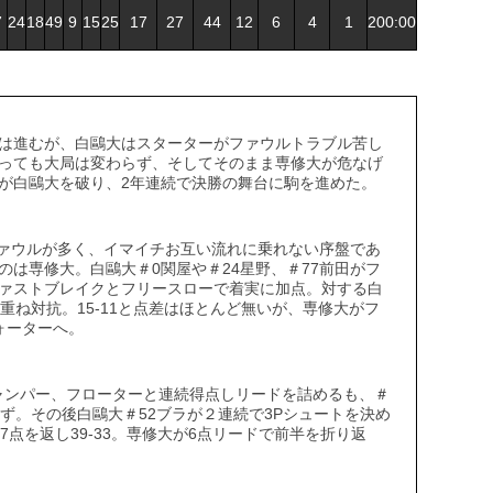
7
24
18
49
9
15
25
17
27
44
12
6
4
1
200:00
は進むが、白鷗大はスターターがファウルトラブル苦し
っても大局は変わらず、そしてそのまま専修大が危なげ
が白鷗大を破り、2年連続で決勝の舞台に駒を進めた。
ァウルが多く、イマイチお互い流れに乗れない序盤であ
は専修大。白鷗大＃0関屋や＃24星野、＃77前田がフ
ァストブレイクとフリースローで着実に加点。対する白
重ね対抗。15-11と点差はほとんど無いが、専修大がフ
ォーターへ。
ャンパー、フローターと連続得点しリードを詰めるも、＃
ず。その後白鷗大＃52ブラが２連続で3Pシュートを決め
7点を返し39-33。専修大が6点リードで前半を折り返