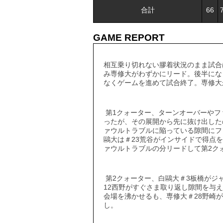
合計
66
GAME REPORT
相互乗り切れない膠着状況のまま試合
み専修大がわずかにリード。後半にな
なくゲームを進めて試合終了。専修大
第1クォーター、ターンオーバーやフ
ったが、その展開から先に抜け出したの
ァウルトラブルに陥っている隙間にフ
鷗大は＃23荒谷がインサイドで得点を
ァウルトラブルの分リードして第2ク
第2クォーター、白鷗大＃3板橋がジ
12西野がすぐさま取り返し隙間を与え
会場を沸かせるも、専修大＃28野崎が
し。