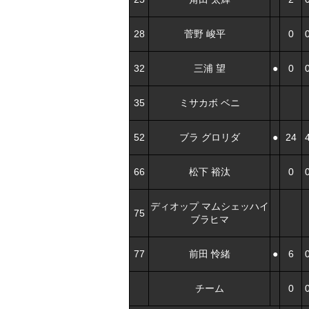
28
菅野 峻平
0
32
三浦 望
●
0
35
ミサカボ ベニ
52
ブラ グロリダ
●
24
66
松下 裕汰
0
ディオップ マムシェッハイ
75
ブラヒマ
77
前田 怜緒
●
6
チーム
0