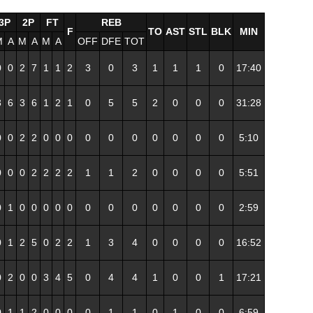
3P
2P
FT
REB
F
TO
AST
STL
BLK
MIN
M
A
M
A
M
A
OFF
DFE
TOT
0
0
2
7
1
1
2
3
0
3
1
1
1
0
17:40
3
6
3
6
1
2
1
0
5
5
2
0
0
0
31:28
0
0
2
2
0
0
0
0
0
0
0
0
0
0
5:10
0
0
0
2
2
2
2
1
1
2
0
0
0
0
5:51
0
1
0
0
0
0
0
0
0
0
0
0
0
0
2:59
0
1
2
5
0
2
2
1
3
4
0
0
0
0
16:52
0
2
0
0
3
4
5
0
4
4
1
0
0
1
17:21
0
1
1
2
0
0
0
0
1
1
0
1
0
0
6:59