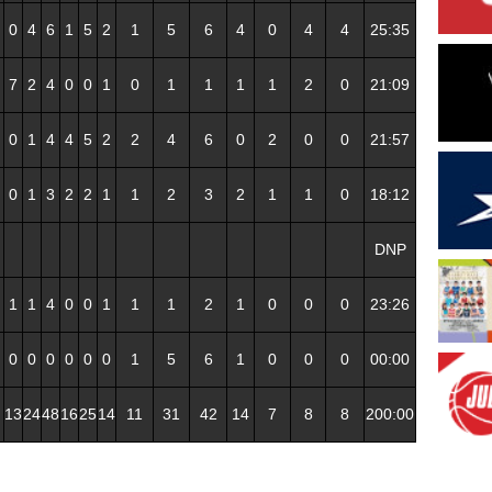
0
4
6
1
5
2
1
5
6
4
0
4
4
25:35
7
2
4
0
0
1
0
1
1
1
1
2
0
21:09
0
1
4
4
5
2
2
4
6
0
2
0
0
21:57
0
1
3
2
2
1
1
2
3
2
1
1
0
18:12
DNP
1
1
4
0
0
1
1
1
2
1
0
0
0
23:26
0
0
0
0
0
0
1
5
6
1
0
0
0
00:00
13
24
48
16
25
14
11
31
42
14
7
8
8
200:00