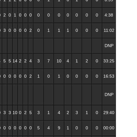
0
2
0
1
0
0
0
0
0
0
0
0
0
0
4:38
0
3
0
0
0
0
2
0
1
1
1
0
0
0
11:02
DNP
4
5
5
14
2
2
4
3
7
10
4
1
2
0
33:25
0
0
0
0
0
0
2
1
0
1
0
0
0
0
16:53
DNP
0
3
3
10
0
2
5
3
1
4
2
3
1
0
29:40
0
0
0
0
0
0
0
5
4
9
1
0
0
0
00:00