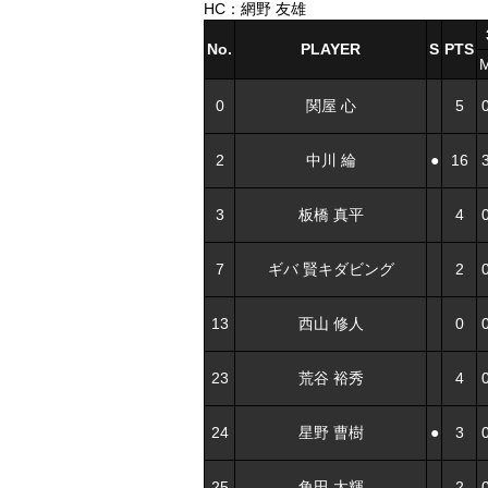
HC：網野 友雄
No.
PLAYER
S
PTS
0
関屋 心
5
2
中川 綸
●
16
3
板橋 真平
4
7
ギバ 賢キダビング
2
13
西山 修人
0
23
荒谷 裕秀
4
24
星野 曹樹
●
3
25
角田 太輝
2