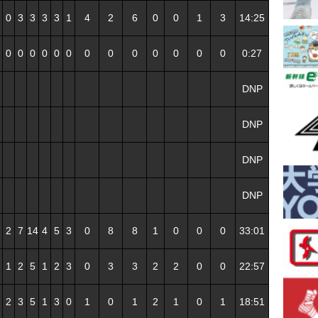
0
3
3
3
3
1
4
2
6
0
0
1
3
14:25
0
0
0
0
0
0
0
0
0
0
0
0
0
0:27
DNP
DNP
DNP
DNP
2
7
14
4
5
3
0
8
8
1
0
0
0
33:01
1
2
5
1
2
3
0
3
3
2
2
0
0
22:57
2
3
5
1
3
0
1
0
1
2
1
0
1
18:51