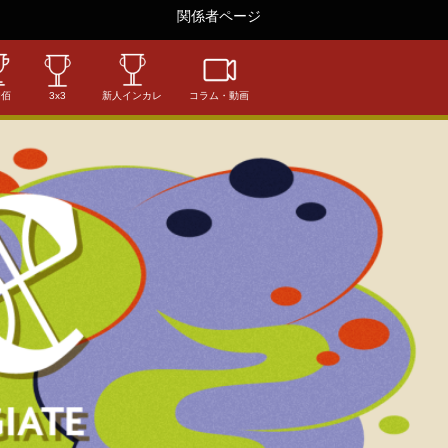
関係者ページ
相佰
3x3
新人インカレ
コラム・動画