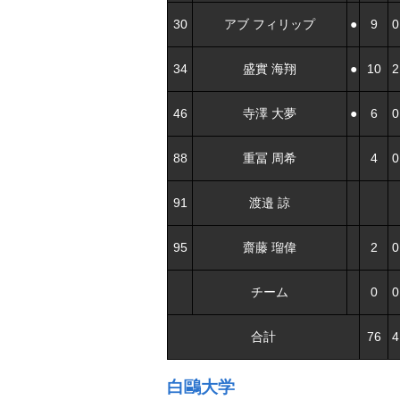
30
アブ フィリップ
●
9
0
34
盛實 海翔
●
10
2
46
寺澤 大夢
●
6
0
88
重冨 周希
4
0
91
渡邉 諒
95
齋藤 瑠偉
2
0
チーム
0
0
合計
76
4
白鷗大学