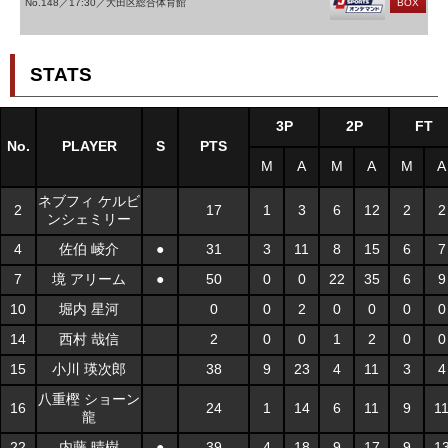
No.148／17:30／大田区総合体育館
BOX
STATS
3P
2P
FT
No.
PLAYER
S
PTS
M
A
M
A
M
A
ネブフィ ケルビ
2
17
1
3
6
12
2
2
ンシェミリー
4
佐伯 崚介
●
31
3
11
8
15
6
7
7
境 アリーム
●
50
0
0
22
35
6
9
10
堀内 星河
0
0
2
0
0
0
0
14
西村 哉信
2
0
0
1
2
0
0
15
小川 瑛次郎
38
9
23
4
11
3
4
八重樫 ショーン
16
24
1
14
6
11
9
1
龍
22
内藤 晴樹
●
39
4
18
9
17
9
1