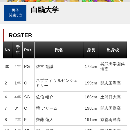
白鷗大学
男子
関東3位
ROSTER
学
No.
Pos.
氏名
身長
出身校
年
呉武田学園呉
30
4年
PG
佐古 竜誠
178cm
港高
ネブフィ ケルビンシェ
2
1年
C
199cm
開志国際高
ミリー
4
4年
SG
佐伯 崚介
186cm
土浦日大高
7
3年
C
境 アリーム
198cm
開志国際高
8
2年
F
齋藤 蓮人
191cm
京都両洋高