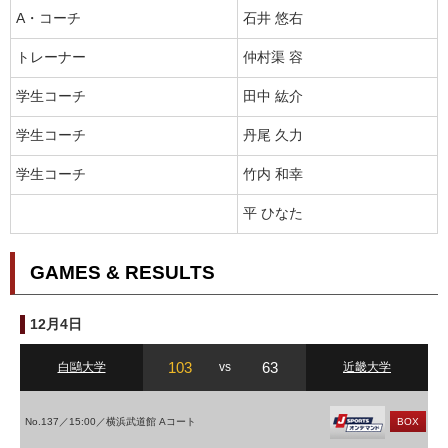
A・コーチ
石井 悠右
トレーナー
仲村渠 容
学生コーチ
田中 紘介
学生コーチ
丹尾 久力
学生コーチ
竹内 和幸
平 ひなた
GAMES & RESULTS
12月4日
103
63
白鷗大学
vs
近畿大学
No.137／15:00／横浜武道館 Aコート
BOX