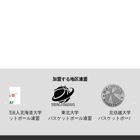
加盟する地区連盟
般社団法人北海道大学
東北大学
北信越大学
バスケットボール連盟
バスケットボール連盟
バスケットボール連