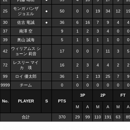
モンガ バンザ
25
●
50
0
0
19
34
12
1
ジョエル
30
佐古 竜誠
●
36
6
16
7
9
4
4
37
南澤 空
9
1
2
3
4
0
0
39
奥山 誠海
5
1
5
1
1
0
0
ウィリアムス シ
42
17
0
0
7
11
3
5
ョーン 莉音
レスリー マイ
72
16
2
3
4
4
2
2
カ 瑛
99
ロイ 優太郎
36
1
2
13
25
7
9
9999
チーム
0
0
0
0
0
0
0
3P
2P
FT
No.
PLAYER
S
PTS
M
A
M
A
M
A
合計
370
29
99
110
191
63
8