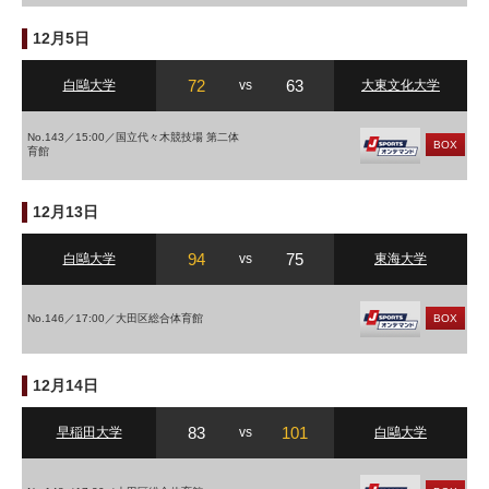
12月5日
72
63
白鷗大学
vs
大東文化大学
No.143／15:00／国立代々木競技場 第二体
BOX
育館
12月13日
94
75
白鷗大学
vs
東海大学
No.146／17:00／大田区総合体育館
BOX
12月14日
83
101
早稲田大学
vs
白鷗大学