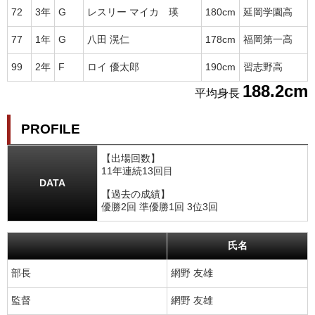
72
3年
G
レスリー マイカ 瑛
180cm
延岡学園高
77
1年
G
八田 滉仁
178cm
福岡第一高
99
2年
F
ロイ 優太郎
190cm
習志野高
188.2cm
平均身長
PROFILE
【出場回数】
11年連続13回目
DATA
【過去の成績】
優勝2回 準優勝1回 3位3回
氏名
部長
網野 友雄
監督
網野 友雄