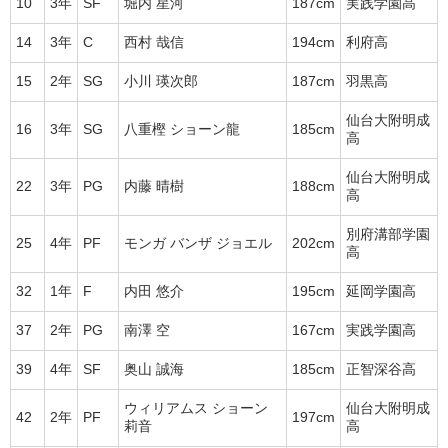
10
3年
SF
堀内 星河
187cm
実践学園高
14
3年
C
西村 哉信
194cm
利府高
15
2年
SG
小川 瑛次郎
187cm
羽黒高
仙台大附明成
16
3年
SG
八重樫 ショーン龍
185cm
高
仙台大附明成
22
3年
PG
内藤 晴樹
188cm
高
別府溝部学園
25
4年
PF
モンガ バンザ ジョエル
202cm
高
32
1年
F
内田 悠介
195cm
延岡学園高
37
2年
PG
南澤 空
167cm
実践学園高
39
4年
SF
奥山 誠海
185cm
正智深谷高
ウィリアムス ショーン
仙台大附明成
42
2年
PF
197cm
莉音
高