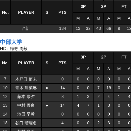
3P
2P
FT
No.
PLAYER
S
PTS
M
A
M
A
M
A
合計
134
13
32
43
66
9
1
中部大学
HC：梅嵜 周毅
3P
2P
FT
No.
PLAYER
S
PTS
M
A
M
A
M
A
7
木戸口 侑未
0
0
0
0
0
0
0
10
青木 翔菜琳
●
14
0
0
7
19
0
0
12
藤本 奈夕
8
1
3
2
4
1
4
13
中村 優良
●
14
4
7
1
3
0
0
14
池田 早希
0
0
0
0
0
0
0
18
谷口 瑠理名
4
0
0
2
3
0
0