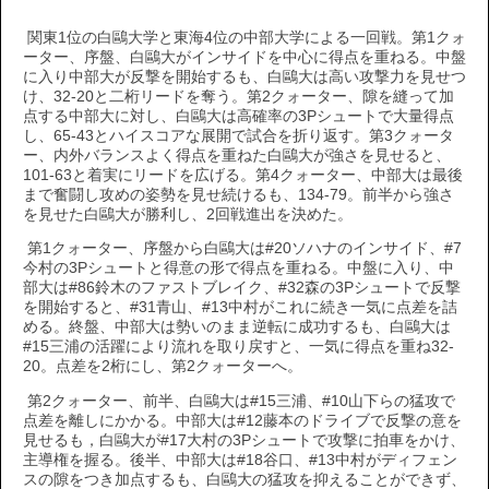
関東1位の白鷗大学と東海4位の中部大学による一回戦。第1クォ
ーター、序盤、白鷗大がインサイドを中心に得点を重ねる。中盤
に入り中部大が反撃を開始するも、白鷗大は高い攻撃力を見せつ
け、32-20と二桁リードを奪う。第2クォーター、隙を縫って加
点する中部大に対し、白鷗大は高確率の3Pシュートで大量得点
し、65-43とハイスコアな展開で試合を折り返す。第3クォータ
ー、内外バランスよく得点を重ねた白鷗大が強さを見せると、
101-63と着実にリードを広げる。第4クォーター、中部大は最後
まで奮闘し攻めの姿勢を見せ続けるも、134-79。前半から強さ
を見せた白鷗大が勝利し、2回戦進出を決めた。
第1クォーター、序盤から白鷗大は#20ソハナのインサイド、#7
今村の3Pシュートと得意の形で得点を重ねる。中盤に入り、中
部大は#86鈴木のファストブレイク、#32森の3Pシュートで反撃
を開始すると、#31青山、#13中村がこれに続き一気に点差を詰
める。終盤、中部大は勢いのまま逆転に成功するも、白鷗大は
#15三浦の活躍により流れを取り戻すと、一気に得点を重ね32-
20。点差を2桁にし、第2クォーターへ。
第2クォーター、前半、白鷗大は#15三浦、#10山下らの猛攻で
点差を離しにかかる。中部大は#12藤本のドライブで反撃の意を
見せるも，白鷗大が#17大村の3Pシュートで攻撃に拍車をかけ、
主導権を握る。後半、中部大は#18谷口、#13中村がディフェン
スの隙をつき加点するも、白鷗大の猛攻を抑えることができず、