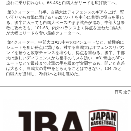
流れに乗り切れない。65-43と白鷗大がリードを広げ後半へ。
第3クォーター、前半、白鷗大はディフェンスのギアを上げ、堅
い守りから攻撃に繋げると#20ソハナを中心に着実に得点を重ね
る。後半に入っても白鷗大ペースのまま試合が進み、中部大は果
敢に攻めるも、101-63。内外バランスよく得点を重ねた白鷗大
が大幅にリードを奪い最終クォーターへ。
第4クォーター、中部大は#13中村の3Pシュートなど、積極的に
シュートを狙い得点に繋げる。対する白鷗大はオフェンスリバウ
ンドを拾うと攻撃チャンスを増やし、得点を重ねる。後半、中部
大は激しいディフェンスから相手のミスを誘い、#31青山の3Pシ
ュートなどで最後まで攻撃の手を緩めず奮闘するも、開いた点差
は大きく、白鷗大の背中をとらえることはできない。134-79と
白鷗大が勝利し、2回戦へと駒を進めた。
日高 遼子