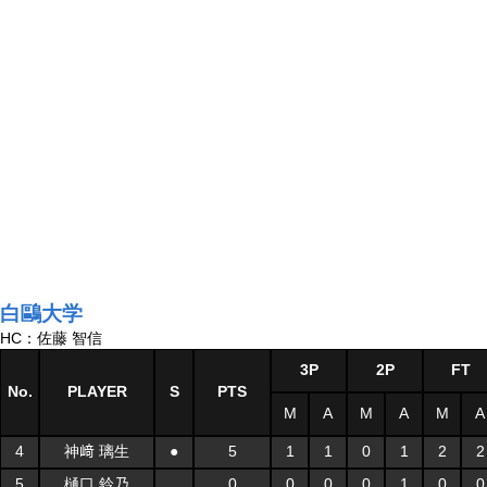
白鷗大学
HC：佐藤 智信
3P
2P
FT
No.
PLAYER
S
PTS
M
A
M
A
M
A
4
神﨑 璃生
●
5
1
1
0
1
2
2
5
樋口 鈴乃
0
0
0
0
1
0
0