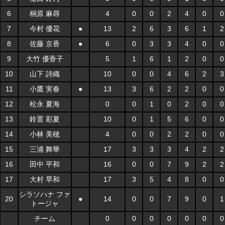
6
桐原 麻尋
4
0
0
2
4
0
0
7
今村 優花
●
13
2
6
3
6
1
2
8
佐藤 京香
●
6
0
3
3
4
0
0
9
大竹 優香子
5
1
6
1
2
0
0
10
山下 詩織
10
0
0
4
6
2
3
11
小鷹 実春
●
13
3
6
2
2
0
0
12
松永 夏海
0
0
1
0
2
0
0
13
鈴置 彩夏
10
0
1
5
6
0
0
14
小林 美穂
4
0
0
2
2
0
0
15
三浦 舞華
17
3
3
3
4
2
2
16
田中 平和
16
0
0
7
9
2
2
17
大村 早和
17
3
5
4
8
0
0
シラソハナ ファ
20
●
14
0
0
7
9
0
1
トージャ
チーム
0
0
0
0
0
0
0