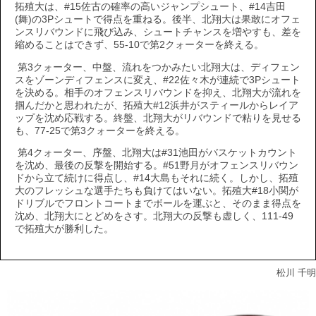
拓殖大は、#15佐古の確率の高いジャンプシュート、#14吉田
(舞)の3Pシュートで得点を重ねる。後半、北翔大は果敢にオフェ
ンスリバウンドに飛び込み、シュートチャンスを増やすも、差を
縮めることはできず、55-10で第2クォーターを終える。
第3クォーター、中盤、流れをつかみたい北翔大は、ディフェン
スをゾーンディフェンスに変え、#22佐々木が連続で3Pシュート
を決める。相手のオフェンスリバウンドを抑え、北翔大が流れを
掴んだかと思われたが、拓殖大#12浜井がスティールからレイア
ップを沈め応戦する。終盤、北翔大がリバウンドで粘りを見せる
も、77-25で第3クォーターを終える。
第4クォーター、序盤、北翔大は#31池田がバスケットカウント
を沈め、最後の反撃を開始する。#51野月がオフェンスリバウン
ドから立て続けに得点し、#14大島もそれに続く。しかし、拓殖
大のフレッシュな選手たちも負けてはいない。拓殖大#18小関が
ドリブルでフロントコートまでボールを運ぶと、そのまま得点を
沈め、北翔大にとどめをさす。北翔大の反撃も虚しく、111-49
で拓殖大が勝利した。
松川 千明