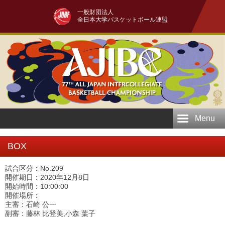
一般財団法人
全日本大学バスケットボール連盟
Menu
BOX
試合区分：No.209
開催期日：2020年12月8日
開始時間：10:00:00
開催場所：
主審：石崎 公一
副審：藤林 比登美,小森 葉子