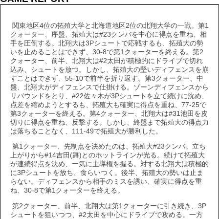
関東地区4位の拓殖大学と北海道地区2位の北翔大学の一戦。第1
クォーター、序盤、拓殖大は#23クンバを中心に得点を重ね、相
手を圧倒する。北翔大は3Pシュートで応戦するも、拓殖大の勢
いを止めることはできず、30-8で第1クォーターを終える。第2
クォーター、前半、北翔大は#2太田が積極的にドライブで切れ
込み、シュートを放つ。しかし、拓殖大の堅いディフェンスを崩
すことはできず、55-10で前半を折り返す。第3クォーター、中
盤、北翔大がディフェンスで仕掛ける。ゾーンディフェンスから
リバウンドをとり、#22佐々木が3Pシュートを立て続けに沈め、
点差を縮めようとするも、拓殖大も確実に得点を重ね、77-25で
第3クォーターを終える。第4クォーター、北翔大は#31池田を皮
切りに得点を重ね、反撃する。しかし、終盤まで拓殖大の得点力
は落ちることなく、111-49で拓殖大が勝利した。
第1クォーター、先制点を決めたのは、拓殖大#23クンバ。立ち
上がりから#14吉田(舞)とのホットラインが光る。続けて拓殖大
が連続得点を決め、一気に主導権を握る。対する北翔大は積極的
に3Pシュートを放ち、食らいつく。後半、拓殖大の勢いは止ま
らない。ディフェンスから相手のミスを誘い、確実に得点を重
ね、30-8で第1クォーターを終える。
第2クォーター、前半、北翔大は第1クォーターに引き続き、3P
シュートを狙いつつ、#2太田を中心にドライブで攻める。一方