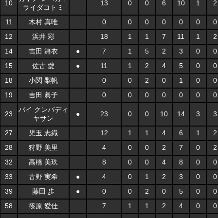
10
13
0
0
6
10
1
2
ライダコトミ
11
木村 真唯
0
0
0
0
0
0
0
12
浜井 彩
18
1
1
7
11
1
2
14
吉田 舞衣
●
7
1
5
2
3
0
0
15
佐古 愛
●
11
1
2
4
5
0
0
18
小関 梨帆
0
0
2
0
1
0
0
19
吉田 眞子
0
0
0
0
0
0
0
バイ クンバディ
23
●
23
0
0
10
14
3
3
ヤサン
27
児玉 志織
12
1
1
4
6
1
2
28
狩野 美里
4
0
0
2
7
0
2
32
高橋 美玖
8
0
0
4
8
0
0
33
古野 実希
●
4
0
1
2
3
0
0
39
藤田 歩
●
0
0
2
0
5
0
0
58
篠原 愛佳
7
1
1
2
4
0
0