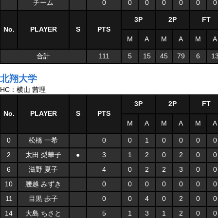
チーム
0
0
0
0
0
0
0
3P
2P
FT
No.
PLAYER
S
PTS
M
A
M
A
M
A
合計
111
5
15
45
79
6
1
北翔大学
HC：横山 茜理
3P
2P
FT
No.
PLAYER
S
PTS
M
A
M
A
M
A
0
松橋 一希
0
0
1
0
0
0
0
2
太田 梨華子
●
3
1
2
0
2
0
0
6
滋野 夏子
4
0
2
2
3
0
0
10
腰越 みずき
0
0
0
0
0
0
0
11
目黒 歩子
0
0
4
0
2
0
0
14
大島 ちさと
5
1
3
1
2
0
0