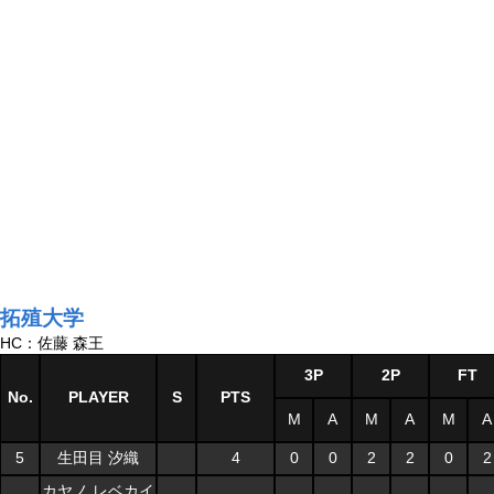
拓殖大学
HC：佐藤 森王
3P
2P
FT
No.
PLAYER
S
PTS
M
A
M
A
M
A
5
生田目 汐織
4
0
0
2
2
0
2
カヤノ レベカイ