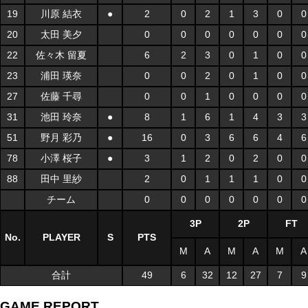
19
川原 結衣
●
2
0
2
1
3
0
0
20
太田 美夕
0
0
0
0
0
0
0
22
佐々木 留夏
6
2
3
0
1
0
0
23
浦田 瑛奈
0
0
2
0
1
0
0
27
佐藤 千尋
0
0
1
0
0
0
0
31
池田 玲奈
●
8
1
6
1
4
3
3
51
野月 彩乃
●
16
0
3
6
6
4
6
78
小澤 桜子
●
3
1
2
0
2
0
0
88
田中 里紗
2
0
1
1
1
0
0
チーム
0
0
0
0
0
0
0
3P
2P
FT
No.
PLAYER
S
PTS
M
A
M
A
M
A
合計
49
6
32
12
27
7
9
GAME REPORT