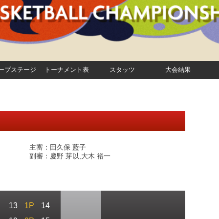
ープステージ
トーナメント表
スタッツ
大会結果
主審：田久保 藍子
副審：慶野 芽以,大木 裕一
13
1P
14