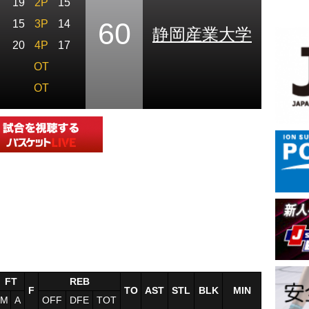
19
2P
15
60
15
3P
14
静岡産業大学
20
4P
17
OT
OT
FT
REB
F
TO
AST
STL
BLK
MIN
M
A
OFF
DFE
TOT