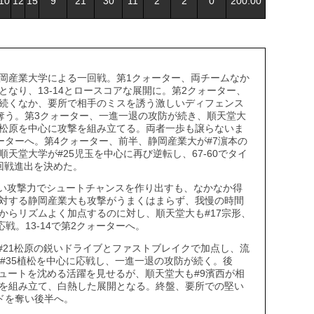
10
12
15
9
21
30
11
2
2
0
200:00
静岡産業大学による一回戦。第1クォーター、両チームなか
なり、13-14とロースコアな展開に。第2クォーター、
続くなか、要所で相手のミスを誘う激しいディフェンス
を奪う。第3クォーター、一進一退の攻防が続き、順天堂大
21松原を中心に攻撃を組み立てる。両者一歩も譲らないま
ォーターへ。第4クォーター、前半、静岡産業大が#7濵本の
天堂大学が#25児玉を中心に再び逆転し、67-60でタイ
回戦進出を決めた。
い攻撃力でシュートチャンスを作り出すも、なかなか得
対する静岡産業大も攻撃がうまくはまらず、我慢の時間
からリズムよく加点するのに対し、順天堂大も#17宗形、
戦。13-14で第2クォーターへ。
#21松原の鋭いドライブとファストブレイクで加点し、流
#35植松を中心に応戦し、一進一退の攻防が続く。後
シュートを沈める活躍を見せるが、順天堂大も#9濱西が相
を組み立て、白熱した展開となる。終盤、要所での堅い
ードを奪い後半へ。