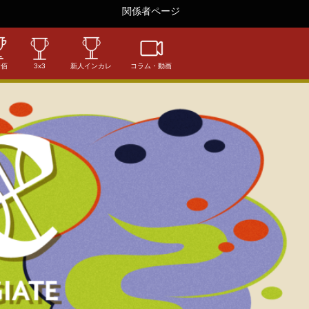
関係者ページ
相佰
3x3
新人インカレ
コラム・動画