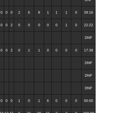
0
0
0
2
6
8
1
1
1
0
39:16
0
0
2
0
0
0
0
0
1
0
22:22
DNP
0
0
2
0
1
1
0
0
0
0
17:38
DNP
DNP
DNP
0
0
0
1
0
1
6
0
0
0
00:00