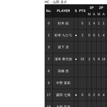
HC：山田 圭介
3P
2P
No.
PLAYER
S
PTS
M
A
M
A
0
杉本 結
5
1
4
1
1
2
杉本 ちひろ
●
2
0
0
1
4
3
坂下 冴
7
濵本 希代加
●
32
2
5
8
16
8
高橋 杏
9
中野 茉莉
17
森田 七海
●
0
0
2
0
4
19
大村 笑未