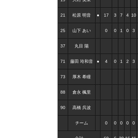
21
松原 明音
●
17
3
7
4
10
25
山下 あい
0
0
1
0
3
37
丸目 陽
71
藤田 玲和音
●
4
0
1
2
3
73
厚木 希瞳
88
倉永 楓里
90
高橋 呉波
チーム
0
0
0
0
0