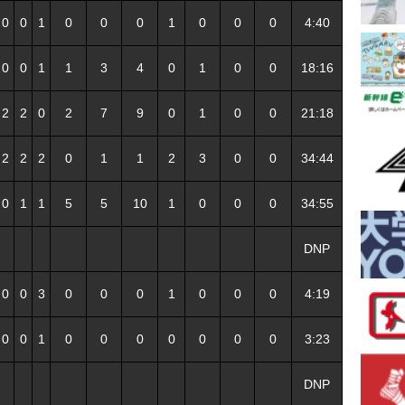
0
0
1
0
0
0
1
0
0
0
4:40
0
0
1
1
3
4
0
1
0
0
18:16
2
2
0
2
7
9
0
1
0
0
21:18
2
2
2
0
1
1
2
3
0
0
34:44
0
1
1
5
5
10
1
0
0
0
34:55
DNP
0
0
3
0
0
0
1
0
0
0
4:19
0
0
1
0
0
0
0
0
0
0
3:23
DNP