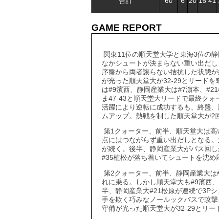
合計
60
6
20
16
41
GAME REPORT
関東11位の順天堂大学と東海3位の
なかシュートが決まらない重い出だしと
序盤から両者譲らない拮抗した状態が
が光った順天堂大が32-29とリード
は#9濱西、静岡産業大は#7濵本、#
ま47-43と順天堂大リードで最終ク
活躍により逆転に成功するも、終盤、順
ムアップ。熱戦を制した順天堂大が2
第1クォーター、前半、順天堂大は高
点にはつながらず重い出だしとなる。
が続く。後半、静岡産業大がパス回し
#35植松が落ち着いてシュートを沈め応
第2クォーター、前半、静岡産業大は
れに乗る。しかし順天堂大も#9濱西、
半、静岡産業大#21松原が連続で3P
手を欺く巧みなノールックパスで攻撃
守備が光った順天堂大が32-29とリ