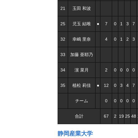
21
玉田 和波
25
児玉 結唯
●
7
0
1
3
7
32
幸嶋 里奈
4
0
1
2
3
33
加藤 亜耶乃
34
濵 菜月
2
0
0
0
0
35
植松 莉佳
●
12
0
3
4
7
チーム
0
0
0
0
0
合計
67
2
19
25
48
静岡産業大学