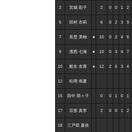
2
宮城 彩子
2
0
0
1
2
5
田村 衣莉
6
0
2
3
9
7
長埜 美柚
●
10
0
2
4
6
9
濱西 七海
●
10
0
3
4
7
10
船生 友香
●
12
2
6
3
4
12
松岡 侑夏
15
田中 萌々子
0
0
1
0
1
17
宗形 真李
2
0
0
1
2
18
三戸部 夏依