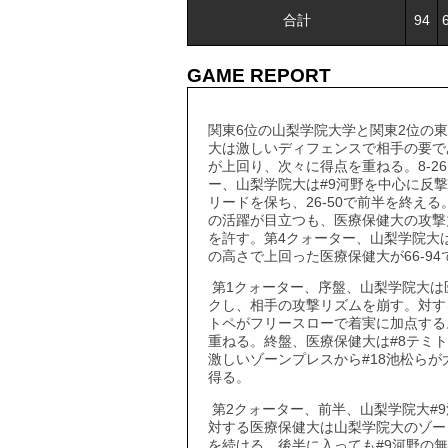
合計
94
GAME REPORT
関東6位の山梨学院大学と関東2位の
大は激しいディフェンスで相手の要で
が上回り、次々に得点を重ねる。8-2
ー、山梨学院大は#9河野を中心に反
リードを保ち、26-50で前半を終える
の活躍が目立つも、医療保健大の攻撃力
を許す。第4クォーター、山梨学院大
の高さで上回った医療保健大が66-9
第1クォーター、序盤、山梨学院大は
クし、相手の攻撃リズムを崩す。対す
トペがフリースローで着実に加点する
重ねる。終盤、医療保健大は#8テミ
激しいゾーンプレスから#18池松らが
得る。
第2クォーター、前半、山梨学院大#
対する医療保健大は山梨学院大のゾー
を続ける。後半に入っても#9河野の