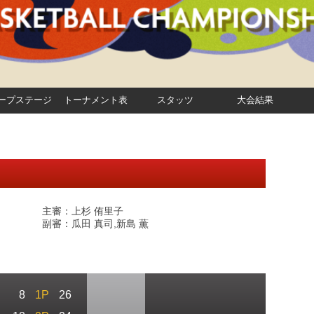
ープステージ
トーナメント表
スタッツ
大会結果
主審：上杉 侑里子
副審：瓜田 真司,新島 薫
8
1P
26