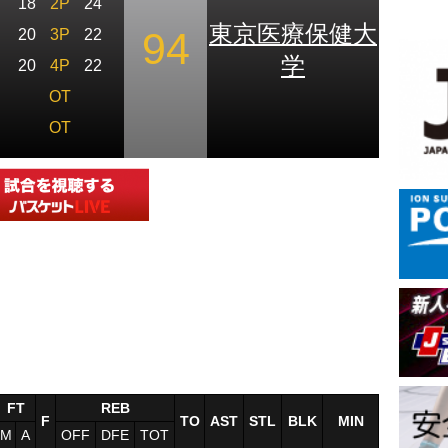
18
2P
24
東京医療保健大
94
20
3P
22
学
20
4P
22
OT
OT
FT
REB
F
TO
AST
STL
BLK
MIN
M
A
OFF
DFE
TOT