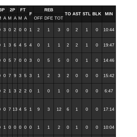
3P
2P
FT
REB
F
TO
AST
STL
BLK
MIN
M
A
M
A
M
A
OFF
DFE
TOT
0
3
0
2
0
0
1
2
1
3
0
2
1
0
10:44
0
1
3
6
4
5
4
0
1
1
2
2
1
0
19:47
0
0
5
7
0
0
3
0
5
5
0
0
1
0
14:46
0
0
7
9
3
5
3
1
2
3
2
0
0
0
15:42
0
2
1
3
2
2
0
1
0
1
0
0
0
0
6:47
0
0
7
13
4
5
1
9
3
12
6
1
0
0
17:14
0
1
0
0
0
0
0
1
1
2
0
1
0
0
10:04