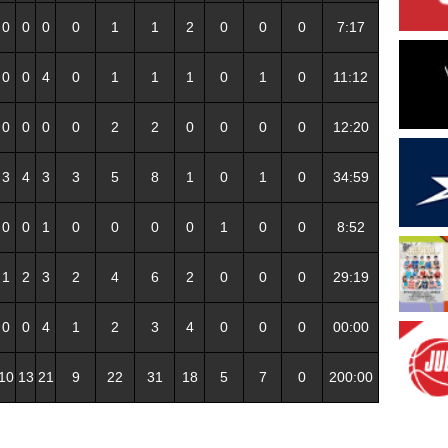
0
0
0
0
1
1
2
0
0
0
7:17
0
0
4
0
1
1
1
0
1
0
11:12
0
0
0
0
2
2
0
0
0
0
12:20
3
4
3
3
5
8
1
0
1
0
34:59
0
0
1
0
0
0
0
1
0
0
8:52
1
2
3
2
4
6
2
0
0
0
29:19
0
0
4
1
2
3
4
0
0
0
00:00
10
13
21
9
22
31
18
5
7
0
200:00