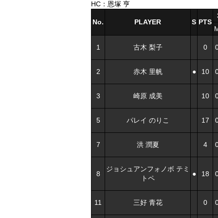
HC：恩塚 亨
No.
PLAYER
S
PTS
1
古木 梨子
0
2
赤木 里帆
●
10
3
崎原 成美
10
5
パレイ のりこ
17
7
洪 潤夏
4
ジョシュアンフォノボ テミ
8
●
18
トペ
11
三好 青花
0