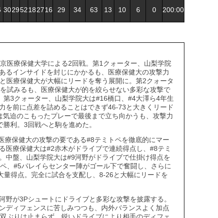
6
30
29
52
18
27
16
29
34
63
13
10
6
0
200:00
東京医療保健大学による2回戦。第1クォーター、山梨学院
あるインサイドを封じにかかるも、医療保健大の攻撃力
6と医療保健大が大幅にリードを奪う展開に。第2クォータ
撃を試みるも、医療保健大が的を絞らせない多彩な攻撃で
。第3クォーター、山梨学院大は#16橋口、#4大澤ら4年生
を前に点差を詰めることはできず46-73と大きくリード
は気迫のこもったプレーで最後まで立ち向かうも、攻撃力
4で勝利。3回戦へと駒を進めた。
医療保健大の攻撃の要である#8テミトペを徹底的にマー
る医療保健大は#2赤木がドライブで連続得点し、#8テミ
。中盤、山梨学院大は#9河野がドライブで仕掛け得点を
トペ、#5パレイらセンター陣がゴール下で奮闘し、さらに
大量得点。完全に試合を支配し、8-26と大幅にリードを
9河野が3Pシュートにドライブと多彩な攻撃を披露する。
ンディフェンスに苦しみつつも、内外バランスよく加点
無双ぶりは止まらず、鋭いドライブにより相手のディフェ