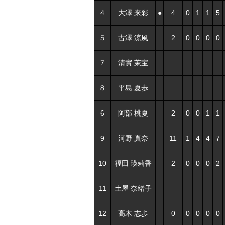
４
大澤 来彩
●
4
0
1
1
5
５
古澤 涼風
2
0
0
0
0
７
清實 茉宝
８
平島 夏歩
6
阿部 桃夏
2
0
0
1
1
9
河野 真奈
11
1
4
4
7
10
福田 瑛莉香
2
0
0
0
2
11
土屋 奈緒子
12
髙木 志歩
0
0
0
0
0