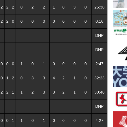
2
2
2
0
2
2
1
0
3
0
25:30
2
2
0
0
0
0
0
0
0
0
0:16
DNP
DNP
0
0
0
1
0
1
0
0
0
0
2:47
0
1
2
0
3
3
4
2
1
0
32:23
2
2
1
1
2
3
3
2
1
0
30:40
DNP
0
0
1
1
0
1
0
0
0
0
4:27