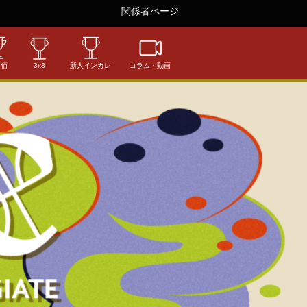
関係者ページ
相佰
3x3
新人インカレ
コラム・動画