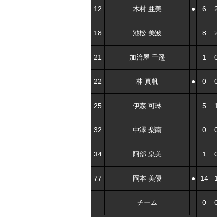
12
木村 亜美
●
6
18
池松 美波
8
21
加治屋 千遥
1
22
林 真帆
●
0
25
伊森 可琳
5
32
中澤 梨南
0
34
阿部 泉美
1
77
岡本 美優
●
14
チーム
0