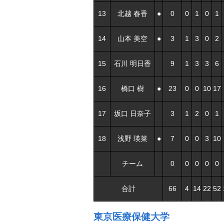
13
北越 春香
●
0
0
1
0
1
14
山本 美空
●
3
1
3
0
2
15
石川 明日香
9
1
3
3
6
16
橋口 樹
●
23
0
0
10
17
17
坂口 日奈子
3
1
2
0
1
18
浅野 瑛菜
●
7
0
0
3
10
チーム
0
0
0
0
0
合計
66
4
14
22
52
東京医療保健大学