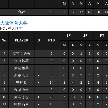
M
A
M
A
M
A
合計
62
6
17
17
46
10
1
大阪体育大学
HC：中大路 哲
3P
2P
FT
No.
PLAYER
S
PTS
M
A
M
A
M
A
4
屋宜 百合香
2
0
0
1
1
0
0
5
永山 沙羅
0
0
0
0
0
0
0
6
大城 椎菜
0
0
0
0
0
0
0
7
新谷 莉歩
●
8
0
2
3
4
2
2
8
奥村 鈴
●
14
2
4
2
14
4
5
9
金城 みゆ
0
0
0
0
0
0
0
10
大吉 まな
●
29
7
13
1
4
6
7
11
中村 有希
●
15
3
9
2
3
2
2