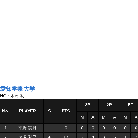
愛知学泉大学
HC：木村 功
3P
2P
FT
No.
PLAYER
S
PTS
M
A
M
A
M
A
1
平野 実月
0
0
0
0
0
0
0
2
鬼塚 彩乃
●
13
2
4
3
5
1
2