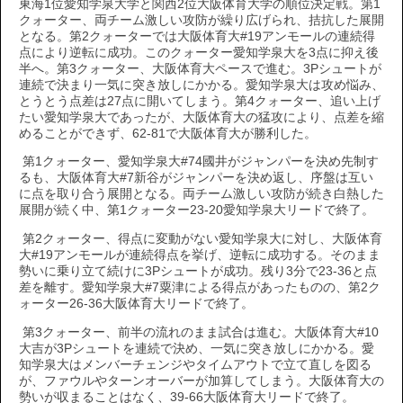
東海1位愛知学泉大学と関西2位大阪体育大学の順位決定戦。第1
クォーター、両チーム激しい攻防が繰り広げられ、拮抗した展開
となる。第2クォーターでは大阪体育大#19アンモールの連続得
点により逆転に成功。このクォーター愛知学泉大を3点に抑え後
半へ。第3クォーター、大阪体育大ペースで進む。3Pシュートが
連続で決まり一気に突き放しにかかる。愛知学泉大は攻め悩み、
とうとう点差は27点に開いてしまう。第4クォーター、追い上げ
たい愛知学泉大であったが、大阪体育大の猛攻により、点差を縮
めることができず、62-81で大阪体育大が勝利した。
第1クォーター、愛知学泉大#74國井がジャンパーを決め先制す
るも、大阪体育大#7新谷がジャンパーを決め返し、序盤は互い
に点を取り合う展開となる。両チーム激しい攻防が続き白熱した
展開が続く中、第1クォーター23-20愛知学泉大リードで終了。
第2クォーター、得点に変動がない愛知学泉大に対し、大阪体育
大#19アンモールが連続得点を挙げ、逆転に成功する。そのまま
勢いに乗り立て続けに3Pシュートが成功。残り3分で23-36と点
差を離す。愛知学泉大#7粟津による得点があったものの、第2ク
ォーター26-36大阪体育大リードで終了。
第3クォーター、前半の流れのまま試合は進む。大阪体育大#10
大吉が3Pシュートを連続で決め、一気に突き放しにかかる。愛
知学泉大はメンバーチェンジやタイムアウトで立て直しを図る
が、ファウルやターンオーバーが加算してしまう。大阪体育大の
勢いが収まることはなく、39-66大阪体育大リードで終了。