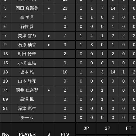
3
岡田 真那美
●
23
1
1
7
14
6
8
4
森 美月
0
0
1
0
2
0
0
6
石牧 葵
0
0
0
0
1
0
0
7
粟津 雪乃
●
7
1
4
1
2
2
2
9
石原 柚香
●
3
1
3
0
1
0
0
13
町田 鈴華
2
0
0
1
2
0
0
15
小柳 亜結
0
0
0
0
0
0
0
18
坂本 雅
10
1
4
3
14
1
2
19
山本 静花
0
0
0
0
0
0
0
74
國井 仁奈梨
●
2
0
0
1
4
0
0
89
黒澤 楓
2
0
0
1
1
0
0
91
深津 彩生
0
0
0
0
0
0
0
チーム
0
0
0
0
0
0
0
3P
2P
FT
No.
PLAYER
S
PTS