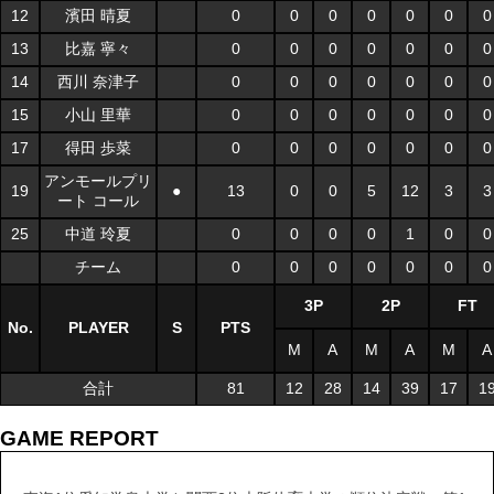
12
濱田 晴夏
0
0
0
0
0
0
0
13
比嘉 寧々
0
0
0
0
0
0
0
14
西川 奈津子
0
0
0
0
0
0
0
15
小山 里華
0
0
0
0
0
0
0
17
得田 歩菜
0
0
0
0
0
0
0
アンモールプリ
19
●
13
0
0
5
12
3
3
ート コール
25
中道 玲夏
0
0
0
0
1
0
0
チーム
0
0
0
0
0
0
0
3P
2P
FT
No.
PLAYER
S
PTS
M
A
M
A
M
A
合計
81
12
28
14
39
17
1
GAME REPORT