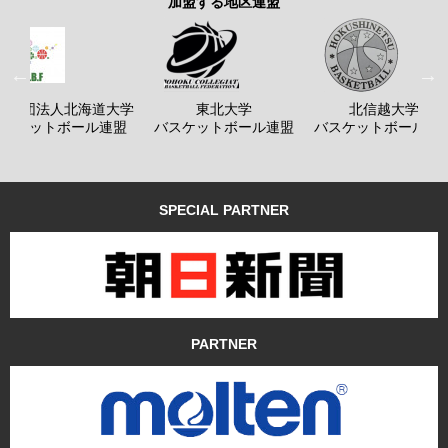
加盟する地区連盟
般社団法人北海道大学
東北大学
北信越大学
バスケットボール連盟
バスケットボール連盟
バスケットボール連
SPECIAL PARTNER
PARTNER