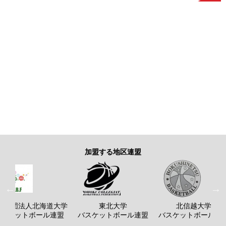
加盟する地区連盟
般社団法人北海道大学
東北大学
北信越大学
バスケットボール連盟
バスケットボール連盟
バスケットボール連