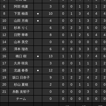
6
阿部 桃夏
3
0
0
1
3
1
2
8
下里 柚喜
●
10
0
1
3
4
4
4
10
山田 月南
●
4
0
0
1
3
2
3
11
杉本 りく
6
0
2
3
5
0
0
12
日野 華希
8
0
1
2
5
4
4
14
山本 美空
0
0
0
0
0
0
0
15
澤本 瑠衣
6
0
0
3
3
0
0
16
橋口 樹
●
13
1
1
3
7
4
6
17
久井 咲良
3
0
0
1
1
1
2
18
北越 春香
●
12
0
1
5
7
2
2
19
坂口 日奈子
9
1
2
2
4
2
2
20
杉山 夏穂
2
0
0
1
1
0
0
21
糸数 友郁子
0
0
0
0
3
0
0
チーム
0
0
0
0
0
0
0