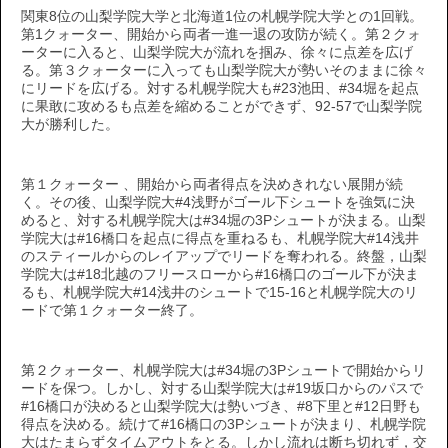
関東8位の山梨学院大学と北海道1位の札幌学院大学との1回戦。
第1クォーター、開始から両者一進一退の攻防が続く。第２クォ
ーターに入ると、山梨学院大が流れを掴み、徐々に点差を広げ
る。第３クォーターに入っても山梨学院大が勢いそのままに徐々
にリードを広げる。対する札幌学院大も#23池田、#34堀を起点
に果敢に攻めるも点差を縮めることができず、92-57で山梨学院
大が勝利した。
第１クォーター 、開始から両者得点を決めきれない展開が続
く。その後、山梨学院大#4浅野がゴール下シュートを強気に決
めると、対する札幌学院大は#34堀の3Pシュートが決まる。山梨
学院大は#16橋口を起点に得点を重ねるも、札幌学院大#14浅井
のスティールからのレイアップでリードを奪われる。終盤，山梨
学院大は#18北越のフリースローから#16橋口のゴール下が決ま
るも、札幌学院大#14浅井のシュートで15-16と札幌学院大のリ
ードで第１クォーター終了。
第２クォーター、札幌学院大は#34堀の3Pシュートで開始からリ
ードを保つ。しかし、対する山梨学院大は#19坂口からのパスで
#16橋口が決めると山梨学院大は勢いづき、#8下里と#12日野も
得点を決める。続けて#16橋口の3Pシュートが決まり、札幌学院
大はたまらずタイムアウトをとる。しかし流れは断ち切れず，交