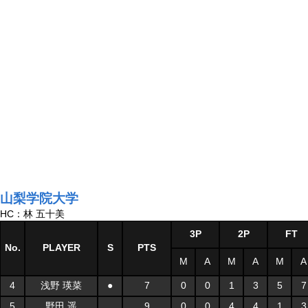
山梨学院大学
HC：林 五十美
3P
2P
FT
No.
PLAYER
S
PTS
M
A
M
A
M
A
4
浅野 瑛菜
●
7
0
0
1
3
5
7
5
野田 遥
9
0
0
4
4
1
3