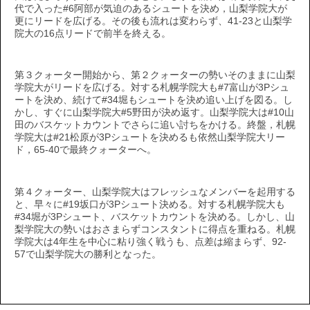
代で入った#6阿部が気迫のあるシュートを決め，山梨学院大が
更にリードを広げる。その後も流れは変わらず、41-23と山梨学
院大の16点リードで前半を終える。
第３クォーター開始から、第２クォーターの勢いそのままに山梨
学院大がリードを広げる。対する札幌学院大も#7富山が3Pシュ
ートを決め、続けて#34堀もシュートを決め追い上げを図る。し
かし、すぐに山梨学院大#5野田が決め返す。山梨学院大は#10山
田のバスケットカウントでさらに追い討ちをかける。終盤，札幌
学院大は#21松原が3Pシュートを決めるも依然山梨学院大リー
ド，65-40で最終クォーターへ。
第４クォーター、山梨学院大はフレッシュなメンバーを起用する
と、早々に#19坂口が3Pシュート決める。対する札幌学院大も
#34堀が3Pシュート、バスケットカウントを決める。しかし、山
梨学院大の勢いはおさまらずコンスタントに得点を重ねる。札幌
学院大は4年生を中心に粘り強く戦うも、点差は縮まらず、92-
57で山梨学院大の勝利となった。