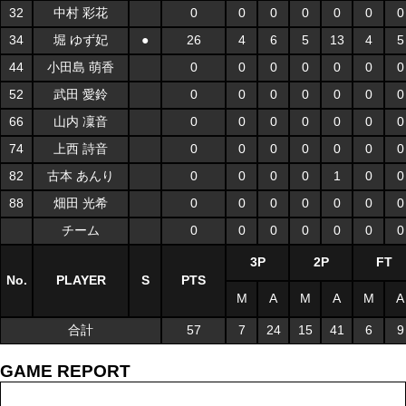
32
中村 彩花
0
0
0
0
0
0
0
34
堀 ゆず妃
●
26
4
6
5
13
4
5
44
小田島 萌香
0
0
0
0
0
0
0
52
武田 愛鈴
0
0
0
0
0
0
0
66
山内 凜音
0
0
0
0
0
0
0
74
上西 詩音
0
0
0
0
0
0
0
82
古本 あんり
0
0
0
0
1
0
0
88
畑田 光希
0
0
0
0
0
0
0
チーム
0
0
0
0
0
0
0
3P
2P
FT
No.
PLAYER
S
PTS
M
A
M
A
M
A
合計
57
7
24
15
41
6
9
GAME REPORT