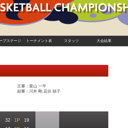
ープステージ
トーナメント表
スタッツ
大会結果
主審：栗山 一平
副審：川井 剛,花谷 槙子
32
1P
19