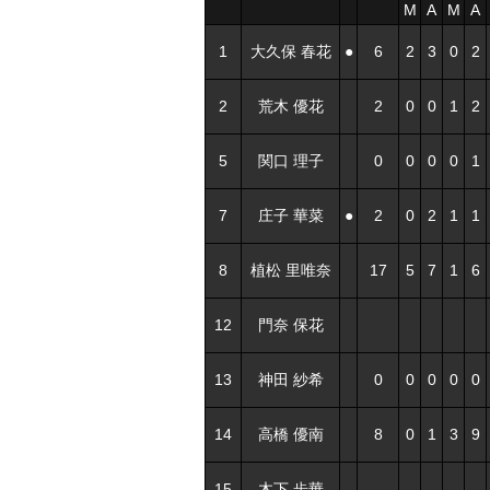
M
A
M
A
1
大久保 春花
●
6
2
3
0
2
2
荒木 優花
2
0
0
1
2
5
関口 理子
0
0
0
0
1
7
庄子 華菜
●
2
0
2
1
1
8
植松 里唯奈
17
5
7
1
6
12
門奈 保花
13
神田 紗希
0
0
0
0
0
14
高橋 優南
8
0
1
3
9
15
木下 歩華