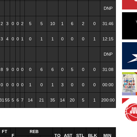
DNP
2
3
0
0
2
5
5
10
1
6
2
0
31:46
3
4
0
0
1
0
1
1
0
0
0
1
12:15
DNP
8
9
0
0
0
0
6
6
0
5
0
0
31:08
0
0
0
0
0
1
0
1
3
0
0
0
00:00
31
55
5
6
7
14
21
35
14
20
5
1
200:00
FT
REB
F
TO
AST
STL
BLK
MIN