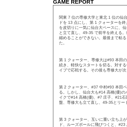
GAME REPORT
関東 7 位の専修大学と東北 1 位の
ドを 13 点にし、第 1 クォーターを
を皮切りに一気に仙台大ペースに、仙
と立て直し、49-35 で前半を終え
縮めることができない。最後まで粘るも
た。
第 1 クォーター、専修大は#93 本田
続き、軽快なスタートを切る。対する仙台大
イブで応戦する。その後も専修大が次々
第 2 クォーター、#37 中村#93
る。しかし、仙台大も#14 高橋(優
イクで#14 高橋(優)、#7 庄子、#
盤、専修大も立て直し、49-35とリ
第 3 クォーター、互いに重い立ち
ド、ルーズボールに飛びつくと、#23