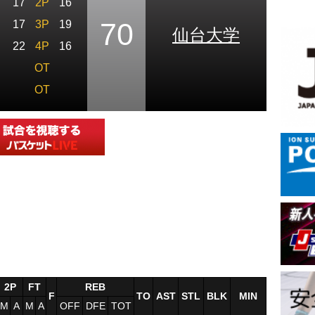
17
2P
16
70
17
3P
19
仙台大学
22
4P
16
OT
OT
2P
FT
REB
F
TO
AST
STL
BLK
MIN
M
A
M
A
OFF
DFE
TOT