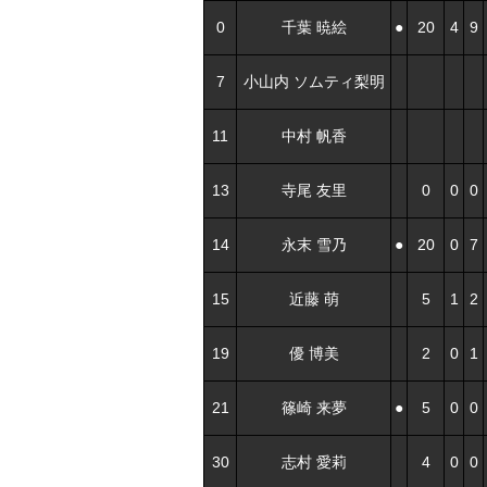
0
千葉 暁絵
●
20
4
9
7
小山内 ソムティ梨明
11
中村 帆香
13
寺尾 友里
0
0
0
14
永末 雪乃
●
20
0
7
15
近藤 萌
5
1
2
19
優 博美
2
0
1
21
篠崎 来夢
●
5
0
0
30
志村 愛莉
4
0
0