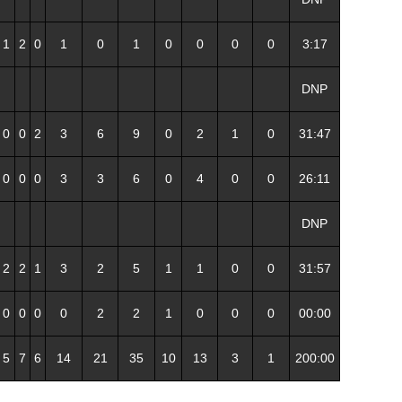
1
2
0
1
0
1
0
0
0
0
3:17
DNP
0
0
2
3
6
9
0
2
1
0
31:47
0
0
0
3
3
6
0
4
0
0
26:11
DNP
2
2
1
3
2
5
1
1
0
0
31:57
0
0
0
0
2
2
1
0
0
0
00:00
5
7
6
14
21
35
10
13
3
1
200:00