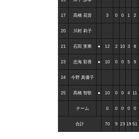
17
高橋 花音
3
0
0
1
2
20
川村 莉子
21
石田 実希
●
12
2
10
3
8
23
忠海 彩香
●
10
0
0
5
9
24
今野 真優子
25
髙橋 智歌
●
10
0
0
4
11
チーム
0
0
0
0
0
合計
70
9
23
19
51