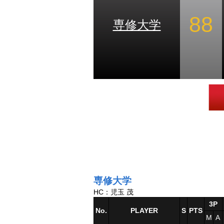
88
専修大学
専修大学
HC：児玉 茂
3P
No.
PLAYER
S
PTS
M
A