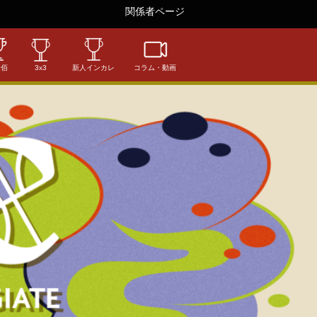
関係者ページ
相佰
3x3
新人インカレ
コラム・動画