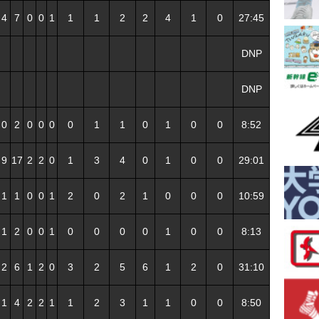
4
7
0
0
1
1
1
2
2
4
1
0
27:45
DNP
DNP
0
2
0
0
0
0
1
1
0
1
0
0
8:52
9
17
2
2
0
1
3
4
0
1
0
0
29:01
1
1
0
0
1
2
0
2
1
0
0
0
10:59
1
2
0
0
1
0
0
0
0
1
0
0
8:13
2
6
1
2
0
3
2
5
6
1
2
0
31:10
1
4
2
2
1
1
2
3
1
1
0
0
8:50