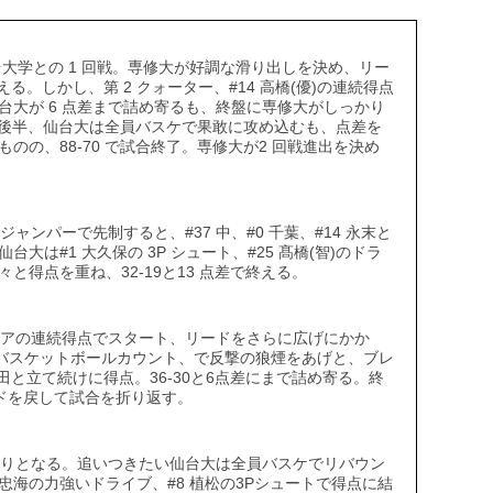
仙台大学との 1 回戦。専修大が好調な滑り出しを決め、リー
終える。しかし、第 2 クォーター、#14 高橋(優)の連続得点
台大が 6 点差まで詰め寄るも、終盤に専修大がしっかり
る。後半、仙台大は全員バスケで果敢に攻め込むも、点差を
のの、88-70 で試合終了。専修大が2 回戦進出を決め
のジャンパーで先制すると、#37 中、#0 千葉、#14 永末と
は#1 大久保の 3P シュート、#25 髙橋(智)のドラ
と得点を重ね、32-19と13 点差で終える。
 本田ペアの連続得点でスタート、リードをさらに広げにかか
)のバスケットボールカウント、で反撃の狼煙をあげと、ブレ
21石田と立て続けに得点。36-30と6点差にまで詰め寄る。終
ードを戻して試合を折り返す。
上がりとなる。追いつきたい仙台大は全員バスケでリバウン
 忠海の力強いドライブ、#8 植松の3Pシュートで得点に結