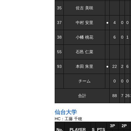
35
佐古 美咲
37
中村 安里
●
4
0
0
38
小幡 桃花
6
0
1
55
石邑 仁菜
93
本田 朱里
●
22
2
6
チーム
0
0
0
合計
88
7
26
仙台大学
HC：工藤 千穂
3P
2P
No.
PLAYER
S
PTS