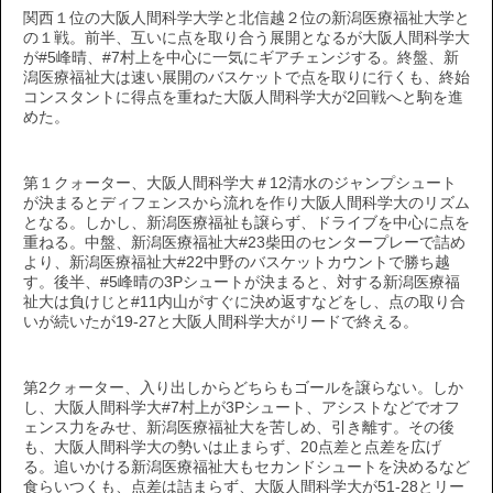
関西１位の大阪人間科学大学と北信越２位の新潟医療福祉大学と
の１戦。前半、互いに点を取り合う展開となるが大阪人間科学大
が#5峰晴、#7村上を中心に一気にギアチェンジする。終盤、新
潟医療福祉大は速い展開のバスケットで点を取りに行くも、終始
コンスタントに得点を重ねた大阪人間科学大が2回戦へと駒を進
めた。
第１クォーター、大阪人間科学大＃12清水のジャンプシュート
が決まるとディフェンスから流れを作り大阪人間科学大のリズム
となる。しかし、新潟医療福祉も譲らず、ドライブを中心に点を
重ねる。中盤、新潟医療福祉大#23柴田のセンタープレーで詰め
より、新潟医療福祉大#22中野のバスケットカウントで勝ち越
す。後半、#5峰晴の3Pシュートが決まると、対する新潟医療福
祉大は負けじと#11内山がすぐに決め返すなどをし、点の取り合
いが続いたが19-27と大阪人間科学大がリードで終える。
第2クォーター、入り出しからどちらもゴールを譲らない。しか
し、大阪人間科学大#7村上が3Pシュート、アシストなどでオフ
ェンス力をみせ、新潟医療福祉大を苦しめ、引き離す。その後
も、大阪人間科学大の勢いは止まらず、20点差と点差を広げ
る。追いかける新潟医療福祉大もセカンドシュートを決めるなど
食らいつくも、点差は詰まらず、大阪人間科学大が51-28とリー