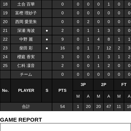
18
土合 百華
0
0
0
0
1
0
0
19
富樫 理紗子
0
0
0
0
0
0
0
20
西岡 愛里朱
0
0
2
0
0
0
0
21
深瀬 海波
●
2
0
1
1
3
0
0
22
中野 麗
●
9
0
1
4
8
1
1
23
柴田 彩
●
16
0
1
7
12
2
3
24
櫻庭 香実
3
0
0
1
3
1
2
25
仁科 凜音
2
0
0
1
2
0
0
チーム
0
0
0
0
0
0
0
3P
2P
FT
No.
PLAYER
S
PTS
M
A
M
A
M
A
合計
54
1
20
20
47
11
1
GAME REPORT