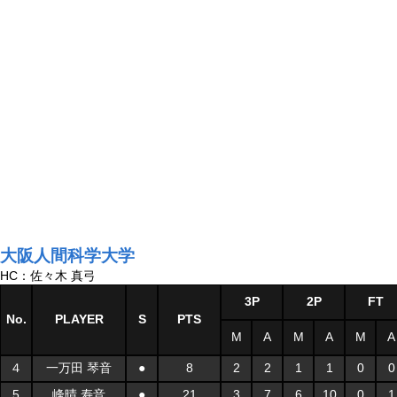
大阪人間科学大学
HC：佐々木 真弓
3P
2P
FT
No.
PLAYER
S
PTS
M
A
M
A
M
A
４
一万田 琴音
●
8
2
2
1
1
0
0
5
峰晴 寿音
●
21
3
7
6
10
0
1