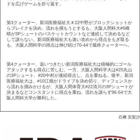
ドを広げゲームを折り返す。
第3クォーター、新潟医療福祉大＃22中野がブロックショットか
らブレイクを決め、流れを掴もうとするも、大阪人間科大#5峰
晴が3Pシュートのバスケットカウントなど連続して決めるなど
して譲らない。新潟医療福祉大も速い攻めから得点をもぎ取る
も、大阪人間科学の得点は伸び続け70-44で最終クォーターへ。
第4クォーター、追いつきたい新潟医療福祉大は積極的にゴール
アタックするも得点に苦しむ。一方、大阪人間科学大は#25丸山
の3Pシュート、#20中村が連続得点し、点を重ねる。後半、新潟
医療福祉大は、#10江畑がドライブを決め切り、ディフェンスか
ら流れを掴みかけるが、大阪人間体育大#22清川の3Pシュートが
決まるなどコンスタントに得点を重ね、流れを譲らず96-54で大
阪人間科大学が勝利した。
石﨑 安梨沙