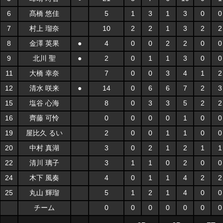
6
髙橋 悠佳
5
1
3
1
3
0
0
7
村上 瑠奈
10
2
2
1
3
2
2
8
金澤 英果
●
4
0
0
2
2
0
0
9
北川 聖
●
2
0
1
1
3
0
0
11
大橋 幸奈
7
0
0
3
4
1
2
12
清水 咲来
●
14
0
6
6
7
2
3
15
塩谷 心海
8
0
3
3
5
2
2
16
齊藤 可怜
0
0
0
0
1
0
0
19
屋比久 るい
2
0
0
1
1
0
0
20
中村 真湖
3
0
2
1
2
1
1
22
清川 璃子
3
1
1
0
2
0
0
24
木下 風奏
4
0
1
1
4
2
2
25
丸山 輝瑠
5
1
2
1
4
0
0
チーム
0
0
0
0
0
0
0