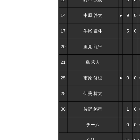
14
中原 啓太
●
9
0
17
牛尾 慶斗
5
0
20
里見 龍平
21
島 宏人
25
市原 修也
●
0
0
28
伊藝 椋太
30
佐野 悠星
1
0
チーム
0
0