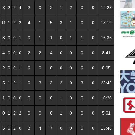
3
2
2
4
2
0
2
1
2
0
0
12:23
11
1
2
2
4
1
5
3
1
0
0
18:19
3
0
0
1
0
1
1
0
1
1
0
16:36
4
0
0
0
2
2
4
0
0
0
0
8:41
2
0
0
1
0
0
0
0
0
0
0
8:05
5
1
2
1
0
3
3
2
0
3
0
23:43
1
0
0
0
0
0
0
1
0
0
0
10:20
0
1
2
2
0
0
0
1
0
0
0
5:01
5
0
2
0
3
4
7
0
0
0
0
15:48