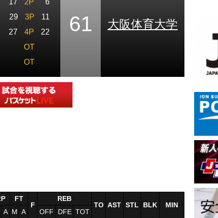
17
2P
6
61
29
3P
11
大阪体育大学
27
4P
22
OT
OT
2P
FT
REB
F
TO
AST
STL
BLK
MIN
A
M
A
OFF
DFE
TOT