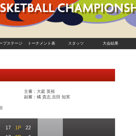
ープステージ
トーナメント表
スタッツ
大会結果
主審：大庭 英裕
副審：橘 貴志,吉田 知実
館
17
1P
22