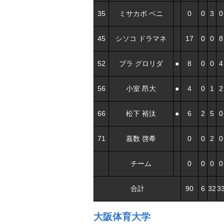
35
ミサカボ ベニ
0
0
3
0
45
シソコ ドラマネ
17
0
0
8
52
ブラ グロリダ
●
8
0
0
4
56
小室 昂大
●
4
0
1
2
66
松下 裕汰
●
6
2
5
0
71
嘉数 啓希
0
0
2
0
チーム
0
0
0
0
合計
90
6
32
3
大阪体育大学