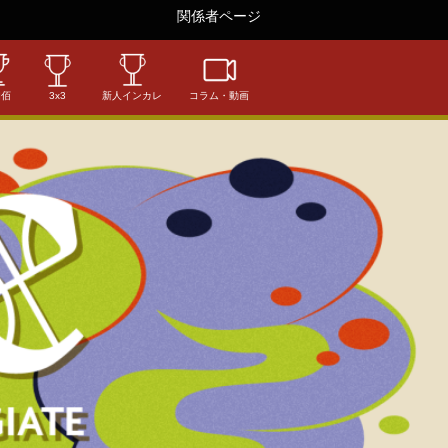
関係者ページ
相佰
3x3
新人インカレ
コラム・動画