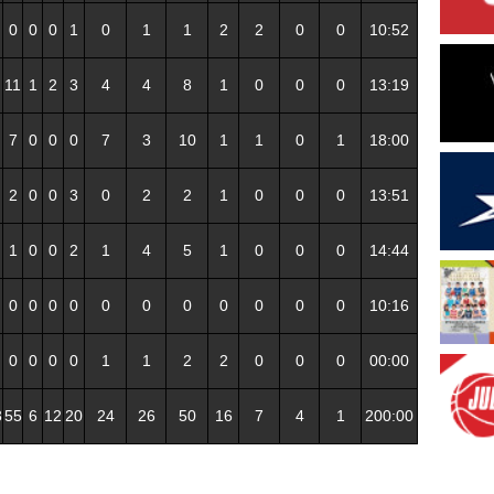
0
0
0
1
0
1
1
2
2
0
0
10:52
11
1
2
3
4
4
8
1
0
0
0
13:19
7
0
0
0
7
3
10
1
1
0
1
18:00
2
0
0
3
0
2
2
1
0
0
0
13:51
1
0
0
2
1
4
5
1
0
0
0
14:44
0
0
0
0
0
0
0
0
0
0
0
10:16
0
0
0
0
1
1
2
2
0
0
0
00:00
3
55
6
12
20
24
26
50
16
7
4
1
200:00