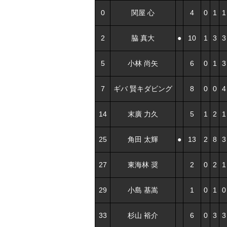
0
関屋 心
4
0
1
1
2
脇 真大
●
10
1
3
3
5
小林 尚矢
6
0
1
3
7
ギバ 賢キダビング
8
0
0
4
14
末廣 力久
5
1
2
1
25
角田 太輝
●
13
2
8
3
27
東海林 奨
2
0
2
1
29
小島 基嵩
1
0
1
0
33
杉山 裕介
6
0
3
3