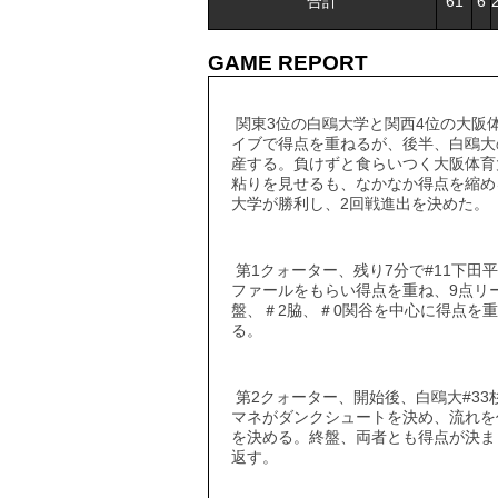
合計
61
6
GAME REPORT
関東3位の白鴎大学と関西4位の大阪
イブで得点を重ねるが、後半、白鴎大
産する。負けずと食らいつく大阪体育
粘りを見せるも、なかなか得点を縮める
大学が勝利し、2回戦進出を決めた。
第1クォーター、残り7分で#11下田
ファールをもらい得点を重ね、9点リ
盤、＃2脇、＃0関谷を中心に得点を重
る。
第2クォーター、開始後、白鴎大#33
マネがダンクシュートを決め、流れを
を決める。終盤、両者とも得点が決ま
返す。