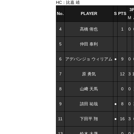
HC：比嘉 靖
3
No.
PLAYER
S
PTS
M
4
高橋 侑也
1
0
5
仲田 泰利
6
アデバンジョ ウィリアム
●
9
0
7
原 勇気
12
3
8
山﨑 天馬
0
0
9
請田 祐哉
●
8
0
11
下田平 翔
●
16
3
13
鈴木 太晟
0
0