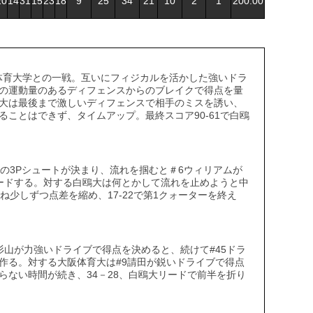
20
14
31
15
23
18
9
25
34
21
10
2
1
200:00
体育大学との一戦。互いにフィジカルを活かした強いドラ
の運動量のあるディフェンスからのブレイクで得点を量
大は最後まで激しいディフェンスで相手のミスを誘い、
ことはできず、タイムアップ。最終スコア90-61で白鴎
平の3Pシュートが決まり、流れを掴むと＃6ウィリアムが
ードする。対する白鴎大は何とかして流れを止めようと中
ね少しずつ点差を縮め、17-22で第1クォーターを終え
杉山が力強いドライブで得点を決めると、続けて#45ドラ
作る。対する大阪体育大は#9請田が鋭いドライブで得点
らない時間が続き、34－28、白鴎大リードで前半を折り