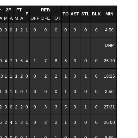
P
2P
FT
REB
F
TO
AST
STL
BLK
MIN
A
M
A
M
A
OFF
DFE
TOT
0
0
0
1
2
1
0
0
0
0
0
0
0
4:50
DNP
0
4
7
1
5
4
1
7
8
3
3
0
0
26:10
10
1
1
1
2
0
0
2
2
1
0
1
0
18:25
1
0
1
0
0
1
0
0
0
1
0
0
0
3:50
2
3
6
2
2
0
0
3
3
5
3
1
0
27:31
6
2
4
3
3
1
0
2
2
1
0
0
0
26:08
0
0
0
0
0
1
1
0
1
0
0
0
0
8:59