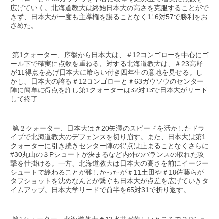
広げていく。北海道教大は終始日本大の高さを克服することがで
きず、日本大が一度も主導権を譲ることなく116対57で勝利をお
さめた。
第1クォーター、序盤から日本大は、＃12コンゴローを中心にゴ
ール下で確実に点数を重ねる。対する北海道教大は、＃23高野
が11得点をあげ日本大に喰らい付き四年生の意地を見せる。し
かし、日本大の誇る＃12コンゴローと＃63ガウソウのセンター
陣に簡単に得点を許し第1クォーターは32対13で日本大がリード
して終了
第２クォーター、日本大は＃20矢澤のスピードを活かしたドラ
イブで北海道教大のデフェンスを切り崩す。また、日本大は第1
クォーターに引き続きセンター陣の得点は止まることなくさらに
#30丸山の３Pシュートが決まるなど内外のバランスの取れた攻
撃を仕掛ける。一方、北海道教大は日本大の高さを前にイージー
シュートで終わることが難しかったが＃11土田や＃18佐藤らが
タフショットを沈めなんとか繋ぐも日本大が点差を広げていきタ
イムアップ。日本大学リードで前半を65対31で折り返す。