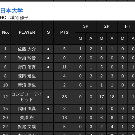
日本大学
HC：城間 修平
3P
2P
FT
No.
PLAYER
S
PTS
M
A
M
A
M
A
1
佐藤 大介
●
5
1
2
1
1
0
0
3
米須 玲音
●
0
0
0
0
0
0
0
6
野口 侑真
●
11
0
1
5
6
1
1
8
陳岡 燈生
4
0
3
2
3
0
0
10
新沼 康生
2
0
1
1
1
0
0
コンゴロー デイ
12
●
35
0
0
17
18
1
1
ビッド
15
鴇田 風真
●
3
1
3
0
0
0
0
20
矢澤 樹
13
0
0
6
8
1
2
22
飯尾 文哉
5
0
3
2
4
1
2