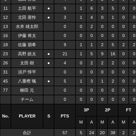
11
土田 航平
●
9
1
6
3
5
0
0
12
北田 亜怜
●
3
1
4
0
1
0
0
13
水井 雄太郎
0
0
2
0
0
0
0
16
伊藤 将太
0
0
0
0
0
0
0
18
佐藤 朋希
9
1
1
2
5
2
2
23
高野 皓太
●
21
1
5
9
16
0
0
26
太田 樹
●
4
0
2
2
2
0
0
31
須戸 惇平
0
0
0
0
0
0
0
45
八重樫 颯
●
5
1
3
1
2
0
0
77
柳田 元
0
0
0
0
0
0
0
チーム
0
0
0
0
0
0
0
3P
2P
FT
No.
PLAYER
S
PTS
M
A
M
A
M
A
合計
57
5
24
20
38
2
2