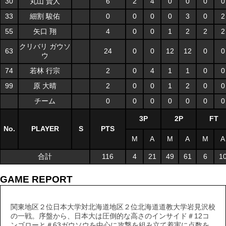
30
丸山 賢人
6
2
4
0
0
0
0
33
細割 駿佑
0
0
0
0
3
0
2
55
矢口 翔
4
0
0
1
2
2
2
クリバリ ガウソ
63
24
0
0
12
12
0
0
ウ
74
若林 行宗
2
0
4
1
1
0
0
99
原 大晴
2
0
0
1
2
0
0
チーム
0
0
0
0
0
0
0
3P
2P
FT
No.
PLAYER
S
PTS
M
A
M
A
M
A
合計
116
4
21
49
61
6
1
GAME REPORT
関東地区２位日本大学対北海道地区２位北海道道教大学岩見沢校
の一戦。序盤から、日本大は圧倒的な高さのインサイド＃12コ
ンゴローと＃63ガウソウを中心に攻撃を組み立て着実に点数を