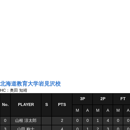
北海道教育大学岩見沢校
HC：奥田 知靖
3P
2P
FT
No.
PLAYER
S
PTS
M
A
M
A
M
A
0
山根 涼太郎
2
0
0
1
4
0
0
3
山田 称士
4
0
1
2
3
0
0