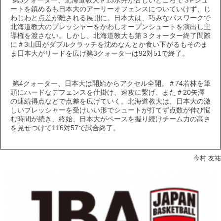
第3クォーター、北海道教大＃13水井が苦しいところで３Pシュ
ートを鎮めるも日本大のアーリーオフェンスについていけず、じ
わじわと点差が離される展開に。日本大は、巧みなパスワークで
北海道教大のプレッシャーをかわしオープンシュートを演出し主
導権を渡さない。しかし、北海道教大も第３クォーター終了間際
に＃3山田がダブルクラッチを沈めなんとか食い下がるもそのま
ま日本大がリードを広げ第3クォーターは92対51で終了。
第4クォーター、日本大は開始からアクセル全開。＃74若林を筆
頭にハードなデフェンスを仕掛け、速攻に繋げ、また＃20矢澤
の連続得点などで点差を広げていく。北海道教大は、日本大の激
しいプレッシャーを受けいい形でシュートが打てず点数が伸び悩
む時間が続き、終始、日本大がペースを握り続けチーム力の高さ
を見せつけて116対57で試合終了。
今村 友祐