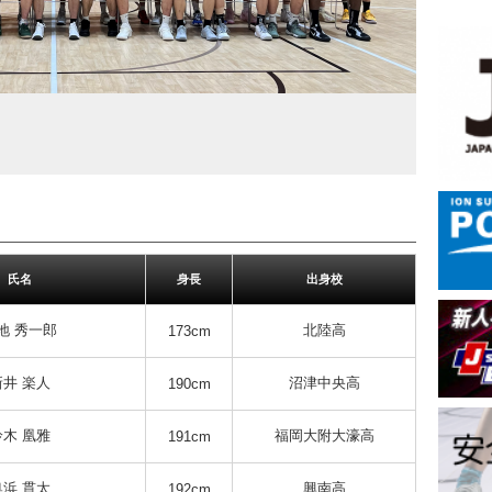
氏名
身長
出身校
地 秀一郎
北陸高
173cm
新井 楽人
沼津中央高
190cm
鈴木 凰雅
福岡大附大濠高
191cm
奥浜 貫太
興南高
192cm