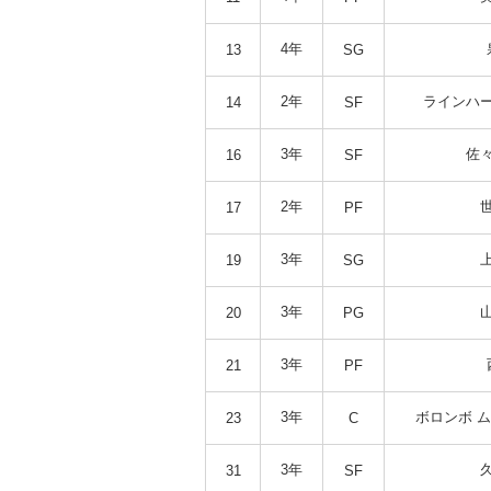
4年
13
SG
2年
ラインハー
14
SF
3年
佐々
16
SF
2年
17
PF
3年
19
SG
3年
20
PG
3年
21
PF
3年
ボロンボ 
23
C
3年
31
SF