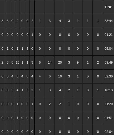
DNP
3
6
0
2
0
0
2
1
3
4
3
1
1
1
33:44
0
0
0
0
0
0
1
0
0
0
0
0
0
0
01:21
0
1
0
1
1
3
0
0
0
0
0
0
0
0
05:04
2
3
8
15
1
1
3
6
14
20
3
9
1
2
59:49
0
0
4
8
4
8
4
4
6
10
3
1
0
0
52:30
0
0
3
4
1
3
2
1
3
4
2
1
0
1
18:13
0
0
0
1
0
0
1
0
2
2
1
0
0
0
11:20
0
0
0
1
0
0
0
0
0
0
0
0
0
0
01:51
0
0
0
0
0
0
0
0
0
0
0
0
0
0
02:04