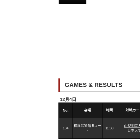
GAMES & RESULTS
12月4日
会場
時間
対戦カー
No.
横浜武道館 Bコー
山梨学院
134
11:30
ト
日本大