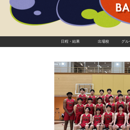
日程・結果
出場校
グル