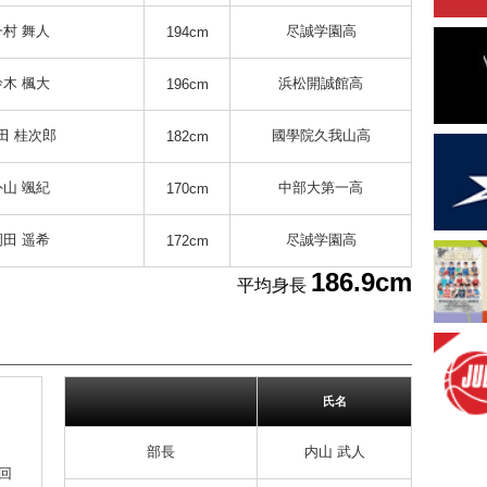
一村 舞人
尽誠学園高
194cm
鈴木 楓大
浜松開誠館高
196cm
田 桂次郎
國學院久我山高
182cm
外山 颯紀
中部大第一高
170cm
岡田 遥希
尽誠学園高
172cm
186.9cm
平均身長
氏名
部長
内山 武人
9回