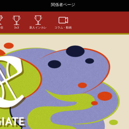
関係者ページ
相佰
3x3
新人インカレ
コラム・動画