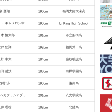
泉 登翔
福岡大附大濠高
190cm
ト キャメロン幸
193cm
Ej King High School
木 慎太郎
市立船橋高
181cm
世戸 陸翔
福岡第一高
192cm
上野 幸太
藤枝明誠高
184cm
山田 哲汰
白樺学園高
188cm
西村 渉
洛南高
193cm
ムヘカグラシアブラ
八女学院高
201cm
久井 理稔
北陸高
182cm