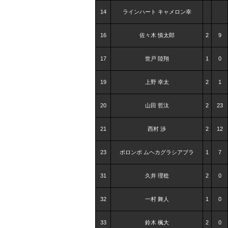
14
ラインハート キャメロン幸
16
佐々木 慎太郎
2
9
17
世戸 陸翔
1
0
19
上野 幸太
2
1
20
山田 哲汰
2
23
21
西村 渉
2
12
23
ボロンボ ムヘカグラシアブラ
1
7
31
久井 理稔
2
0
32
一村 舞人
1
0
33
鈴木 楓大
2
0