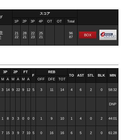
スコア
ド
1P
2P
3P
4P
OT
OT
Total
学
21
28
22
25
96
BOX
22
21
23
21
87
学
3P
2P
FT
REB
F
TO
AST
STL
BLK
MIN
M
A
M
A
M
A
OFF
DFE
TOT
3
14
9
22
9
12
5
3
11
14
4
6
2
0
58:32
DNP
1
8
3
3
0
0
0
1
9
10
1
4
0
2
44:01
7
15
3
9
7
10
5
0
16
16
6
5
2
0
61:28