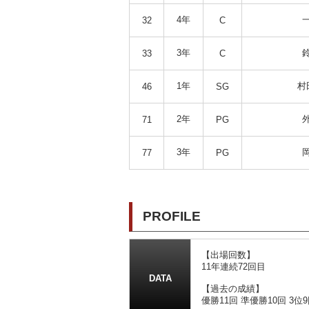
4年
32
C
3年
33
C
1年
村
46
SG
2年
71
PG
3年
77
PG
PROFILE
【出場回数】
11年連続72回目
DATA
【過去の成績】
優勝11回 準優勝10回 3位