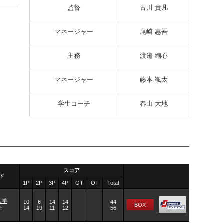
監督
古川 貴凡
マネージャー
尾崎 惠吾
主務
渡邉 絢心
マネージャー
藤本 颯太
学生コーチ
春山 大地
スコア
ド
1P
2P
3P
4P
OT
OT
Total
大学
10
6
14
14
44
BOX
14
19
11
12
56
学