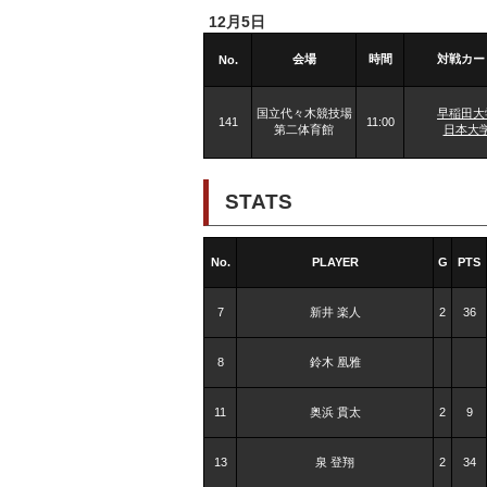
12月5日
会場
時間
対戦カー
No.
国立代々木競技場
早稲田大
141
11:00
第二体育館
日本大
STATS
No.
PLAYER
G
PTS
7
新井 楽人
2
36
8
鈴木 凰雅
11
奥浜 貫太
2
9
13
泉 登翔
2
34