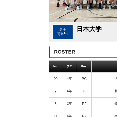
日本大学
男子
関東5位
ROSTER
No.
学年
Pos.
4年
下
99
PG
4年
7
F
2年
8
PF
4年
11
PF