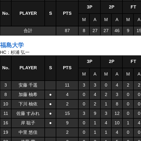
3P
2P
FT
No.
PLAYER
S
PTS
M
A
M
A
M
A
合計
87
8
27
27
46
9
1
福島大学
HC：杉浦 弘一
3P
2P
FT
No.
PLAYER
S
PTS
M
A
M
A
M
A
3
安藤 千遥
11
3
3
0
4
2
2
8
加藤 柚希
●
4
0
4
2
3
0
0
10
下川 柚依
●
2
0
2
1
8
0
0
11
佐藤 すみれ
●
15
3
9
3
12
0
0
16
岸 聡子
●
9
0
1
4
10
1
4
19
中里 悠佳
2
0
1
1
4
0
0