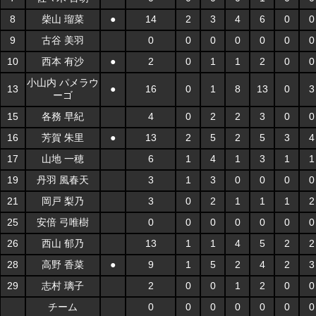
8
柴山 瑠菜
●
14
2
3
4
6
0
0
9
古谷 美羽
0
0
0
0
0
0
0
10
西本 有沙
●
2
0
1
1
2
0
0
小山内 パメラウ
13
●
16
0
1
8
13
0
3
ーゴ
15
各務 早紀
4
0
2
2
3
0
0
16
芳賀 朱里
●
13
2
5
2
5
3
4
17
山地 一穂
6
1
4
1
3
1
1
19
丹羽 風春天
3
1
3
0
0
0
0
21
岡戸 梨乃
3
0
2
1
1
1
2
25
安倍 弓唯樹
0
0
0
0
0
0
0
26
西山 郁乃
13
1
1
4
5
2
2
28
高野 香菜
●
9
1
5
2
4
2
3
29
志村 璃子
2
0
0
1
2
0
0
チーム
0
0
0
0
0
0
0