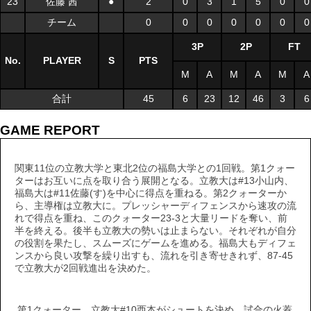
23
佐藤 茜
●
2
0
3
1
5
0
0
チーム
0
0
0
0
0
0
0
3P
2P
FT
No.
PLAYER
S
PTS
M
A
M
A
M
A
合計
45
6
23
12
46
3
6
GAME REPORT
関東11位の立教大学と東北2位の福島大学との1回戦。第1クォー
ターはお互いに点を取り合う展開となる。立教大は#13小山内、
福島大は#11佐藤(す)を中心に得点を重ねる。第2クォーターか
ら、主導権は立教大に。プレッシャーディフェンスから速攻の流
れで得点を重ね、このクォーター23-3と大量リードを奪い、前
半を終える。後半も立教大の勢いは止まらない。それぞれが自分
の役割を果たし、スムーズにゲームを進める。福島大もディフェ
ンスから良い攻撃を繰り出すも、流れを引き寄せきれず、87-45
で立教大が2回戦進出を決めた。
第1クォーター、立教大#10西本がシュートを決め、試合の火蓋