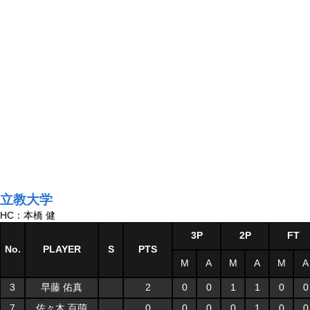
立教大学
HC：本橋 健
3P
2P
FT
No.
PLAYER
S
PTS
M
A
M
A
M
A
3
早藤 佑真
2
0
0
1
1
0
0
7
佐々木 百萌
0
0
0
0
1
0
0