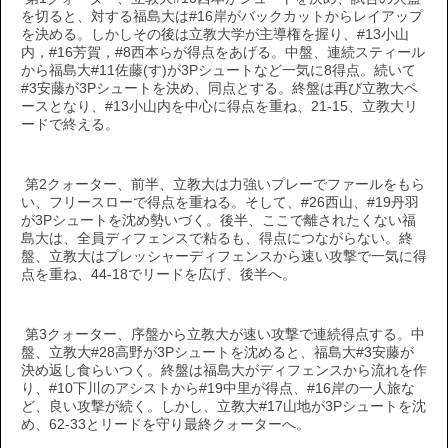
を切ると、対する福島大は#16岸がバックカットからレイアップ
を決める。しかしその後は立教大学が主導権を握り、#13小山
内，#16芳賀，#8西本らが得点をあげる。中盤、連続スティール
から福島大#11佐藤(す)が3Pシュートなど一気に8得点。続いて
#3安藤が3Pシュートを決め、同点とする。終盤は再び立教大ペ
ースとなり、#13小山内を中心に得点を重ね、21-15、立教大リ
ードで終える。
第2クォーター、前半、立教大は力強いプレーでファールをもら
い、フリースローで得点を重ねる。そして、#26西山、#19丹羽
が3Pシュートを沈め勢いづく。後半、ここで離されたくない福
島大は、全員ディフェンスで粘るも、得点につながらない。終
盤、立教大はプレッシャーディフェンスから速い攻撃で一気に得
点を重ね、44-18でリードを広げ、後半へ。
第3クォーター、序盤から立教大が速い攻撃で連続得点する。中
盤、立教大#28高野が3Pシュートを沈めると、福島大#3安藤が
決め返し食らいつく。終盤は福島大がディフェンスから流れを作
り、#10下川のアシストから#19中里が得点、#16岸の一人旅な
ど、良い攻撃が続く。しかし、立教大#17山地が3Pシュートを沈
め、62-33とリードを守り最終クォーターへ。