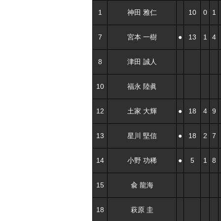
1
神田 雅仁
10
0
1
7
宮本 一樹
●
13
1
4
8
津田 誠人
10
福永 陸眞
12
土家 大輝
●
18
4
9
13
星川 堅信
●
18
2
7
14
小野 功稀
●
5
1
8
15
兪 龍海
18
萩原 圭