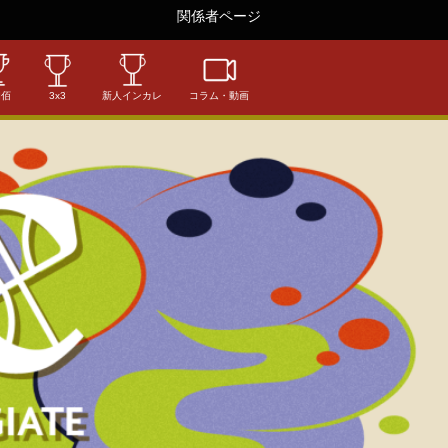
関係者ページ
相佰
3x3
新人インカレ
コラム・動画