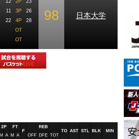
12
2P
23
98
11
3P
26
日本大学
22
4P
28
OT
OT
2P
FT
REB
F
TO
AST
STL
BLK
MIN
M
A
M
A
OFF
DFE
TOT