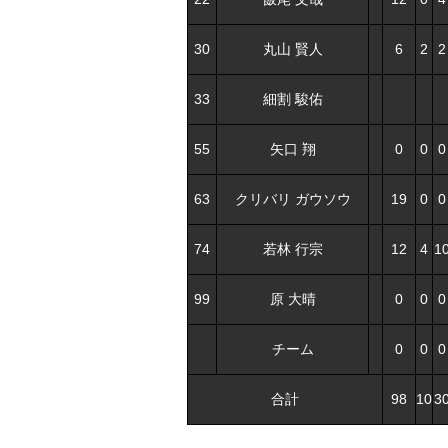
30
丸山 賢人
6
2
2
33
細割 駿佑
55
矢口 翔
0
0
0
63
クリバリ ガウソウ
19
0
0
74
若林 行宗
12
4
1
99
原 大晴
0
0
0
チーム
0
0
0
合計
98
10
3