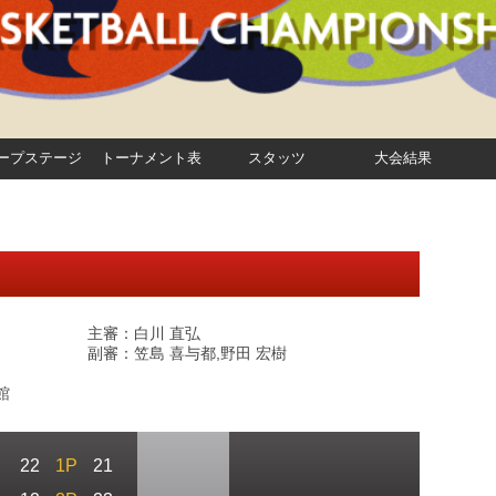
ープステージ
トーナメント表
スタッツ
大会結果
主審：白川 直弘
副審：笠島 喜与都,野田 宏樹
館
22
1P
21