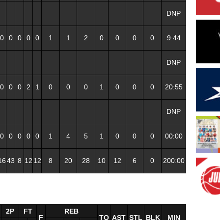
DNP
0
0
0
0
0
1
1
2
0
0
0
0
9:44
DNP
0
0
0
2
1
0
0
0
1
0
0
0
20:55
DNP
0
0
0
0
0
1
4
5
1
0
0
0
00:00
16
43
8
12
12
8
20
28
10
12
6
0
200:00
2P
FT
REB
F
TO
AST
STL
BLK
MIN