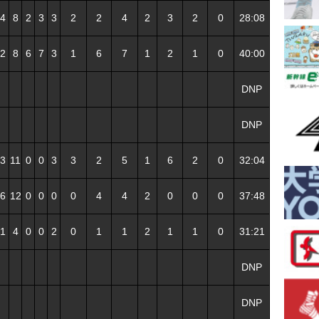
4
8
2
3
3
2
2
4
2
3
2
0
28:08
2
8
6
7
3
1
6
7
1
2
1
0
40:00
DNP
DNP
3
11
0
0
3
3
2
5
1
6
2
0
32:04
6
12
0
0
0
0
4
4
2
0
0
0
37:48
1
4
0
0
2
0
1
1
2
1
1
0
31:21
DNP
DNP