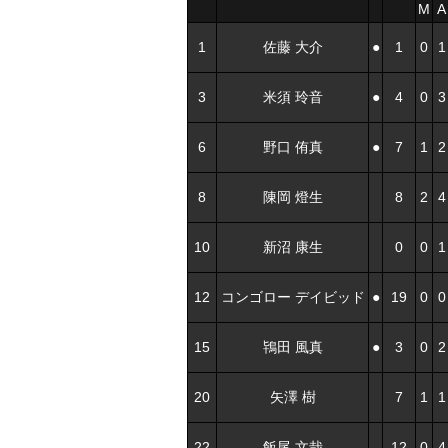
M
A
1
佐藤 大介
●
1
0
1
3
米須 玲音
●
4
0
3
6
野口 侑真
●
7
1
2
8
陳岡 燈生
8
2
4
10
新沼 康生
0
0
1
12
コンゴロー デイビッド
●
19
0
0
15
鴇田 風真
●
3
0
2
20
矢澤 樹
7
1
1
22
飯尾 文哉
12
0
4