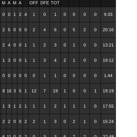
M
A
M
A
OFF
DFE
TOT
0
0
1
2
4
1
0
1
0
0
0
0
9:33
2
5
0
0
0
2
4
6
0
5
2
0
20:16
2
4
0
0
1
1
2
3
0
1
0
0
13:21
1
3
0
0
1
1
3
4
2
1
0
0
19:12
0
0
0
0
0
0
1
1
0
0
0
0
1:44
8
16
3
5
1
12
7
19
1
0
0
1
19:19
1
3
1
2
1
1
1
2
1
1
1
0
17:55
2
2
0
0
2
2
1
3
0
2
1
0
15:24
6
11
0
0
2
0
3
3
6
7
2
0
27:48