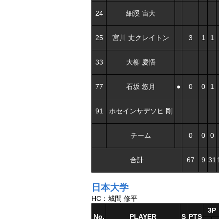
24
細溪 宙大
25
宮川 丈クレイトン
3
1
1
33
大柳 慶悟
77
石坂 悠月
●
0
0
1
91
ホセインサデソヒ 剛
チーム
0
0
0
合計
67
9
31
日本大学
HC：城間 修平
3P
No.
PLAYER
S
PTS