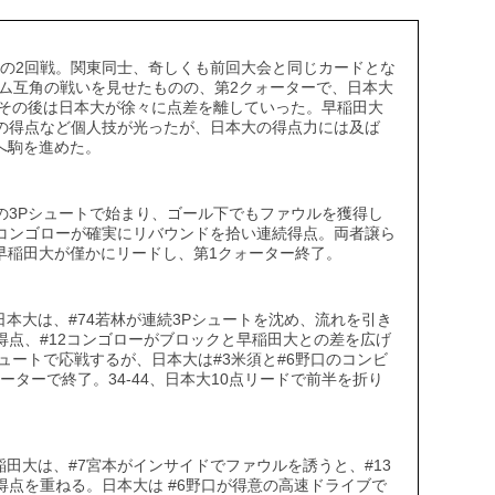
学の2回戦。関東同士、奇しくも前回大会と同じカードとな
ム互角の戦いを見せたものの、第2クォーターで、日本大
め、その後は日本大が徐々に点差を離していった。早稲田大
からの得点など個人技が光ったが、日本大の得点力には及ば
勝へ駒を進めた。
本の3Pシュートで始まり、ゴール下でもファウルを獲得し
2コンゴローが確実にリバウンドを拾い連続得点。両者譲ら
、早稲田大が僅かにリードし、第1クォーター終了。
本大は、#74若林が連続3Pシュートを沈め、流れを引き
得点、#12コンゴローがブロックと早稲田大との差を広げ
シュートで応戦するが、日本大は#3米須と#6野口のコンビ
ーターで終了。34-44、日本大10点リードで前半を折り
田大は、#7宮本がインサイドでファウルを誘うと、#13
得点を重ねる。日本大は #6野口が得意の高速ドライブで