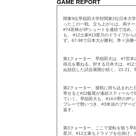
GAME REPORT
関東9位早稲田大学対関東2位日本大
ったこの一戦。立ち上がりは、両チー
#74若林が3Pシュートを連続で沈
も、 #12土家#13星川のドライブ
ず。67-98で日本大が勝利。準々決
第1クォーター、早稲田大は、#7宮
得点を重ねる。対する日本大は、#1
ぬ拮抗した試合展開が続く。22-21
第2クォーター、接戦に持ち込まれた日
寄せると#22飯尾が連続スティールで
ていく。早稲田大も、#14小野の3P
プレーで勢いづき、#3米須のブザービ
返す。
第3クォーター、ここで逆転を狙う早稲
星川、#12土家もドライブを仕掛け、