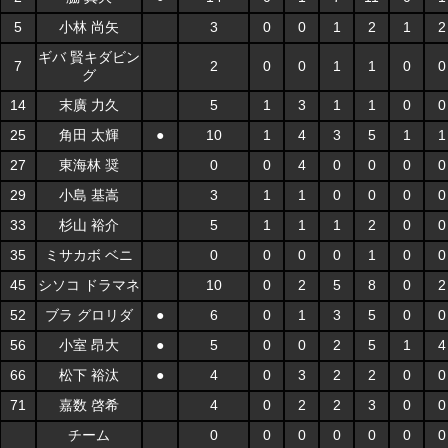
5
小林 尚矢
3
0
0
1
2
1
2
ギバ 賢キダビン
7
2
0
0
1
1
0
0
グ
14
末廣 力久
5
1
3
1
1
0
0
25
角田 太輝
●
10
1
4
3
5
1
1
27
東海林 奨
0
0
4
0
0
0
0
29
小島 基嵩
3
1
1
0
0
0
0
33
杉山 裕介
5
1
1
1
2
0
0
35
ミサカボ ベニ
0
0
0
0
1
0
0
45
シソコ ドラマネ
10
0
2
5
8
0
2
52
ブラ グロリダ
●
6
0
1
3
5
0
0
56
小室 昂大
●
5
0
0
2
5
1
4
66
松下 裕汰
●
4
0
3
2
2
0
0
71
嘉数 啓希
4
0
2
2
3
0
0
チーム
0
0
0
0
0
0
0