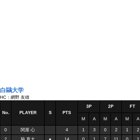
白鷗大学
HC：網野 友雄
3P
2P
FT
No.
PLAYER
S
PTS
M
A
M
A
M
A
0
関屋 心
4
1
3
0
2
1
2
2
脇 真大
●
14
0
1
7
11
0
1