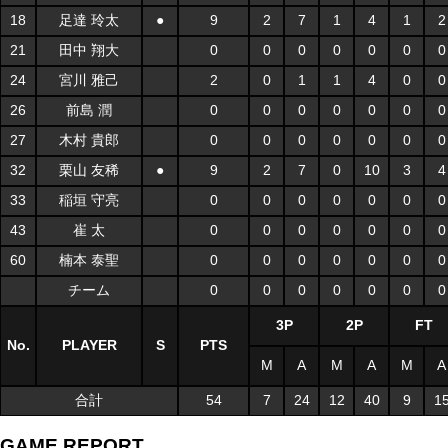
18
足達 玲太
●
9
2
7
1
4
1
2
21
田中 翔大
0
0
0
0
0
0
0
24
宮川 雅己
2
0
1
1
4
0
0
26
前島 潤
0
0
0
0
0
0
0
27
木村 貴郎
0
0
0
0
0
0
0
32
栗山 友稀
●
9
2
7
0
10
3
4
33
稲垣 守亮
0
0
0
0
0
0
0
43
崔 太
0
0
0
0
0
0
0
60
楠本 泰聖
0
0
0
0
0
0
0
チーム
0
0
0
0
0
0
0
3P
2P
FT
No.
PLAYER
S
PTS
M
A
M
A
M
A
合計
54
7
24
12
40
9
1
GAME REPORT