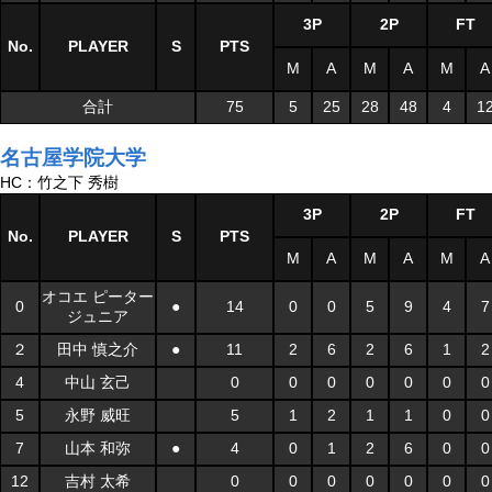
3P
2P
FT
No.
PLAYER
S
PTS
M
A
M
A
M
A
合計
75
5
25
28
48
4
1
名古屋学院大学
HC：竹之下 秀樹
3P
2P
FT
No.
PLAYER
S
PTS
M
A
M
A
M
A
オコエ ピーター
0
●
14
0
0
5
9
4
7
ジュニア
２
田中 慎之介
●
11
2
6
2
6
1
2
4
中山 玄己
0
0
0
0
0
0
0
5
永野 威旺
5
1
2
1
1
0
0
7
山本 和弥
●
4
0
1
2
6
0
0
12
吉村 太希
0
0
0
0
0
0
0