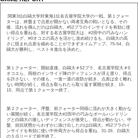
関東3位白鷗大学対東海1位名古屋学院大学の一戦。第１クォー
ターは、終盤まで点差が開かない両者互角の戦いとなる。その
後、流れを掴んだのは白鷗大。#52ブラのインサイドを有効に使
い得点を重ねる。対する名古屋学院大は、#2田中の巧みなハン
ドリング、#0オコエの高さを活かし攻め続けるも、白鷗大の高
さに阻まれ点差を縮めることができずタイムアップ。75-54、白
鷗大が勝利し、ベスト８進出を決めた。
第１クォーター、開始直後、白鷗大＃52ブラ、名古屋学院大＃0
オコエら、両校のインサイド陣のディフェンスが冴え渡り、得点
を許さない。その後も、一進一退の攻防が続き、点差は全く離れ
ない時間が続く。得点を取られたら取り返す展開が続き、15-
15、同点で第１クォーター終了。
第２クォーター、序盤、前クォーター同様に流れが大きく動かな
い展開が続く。名古屋学院大#2田中の巧みなボールハンドリン
グと白鷗大の激しいディフェンスが激突し、得点が動かない。中
盤、拮抗状態からわずかに抜け出したのは白鷗大。#52ブラのイ
ンサイドを有効に使い中外両方から得点を重ね、31-26、白鷗大
の５点リードで前半終了。