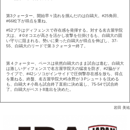
第3クォーター、開始早々流れを掴んだのは白鷗大。#25角田、
#66松下が得点を重ね、
#52ブラはディフェンスで存在感を発揮する。対する名古屋学院
大は、＃0オコエが高さを活かし攻撃を仕掛けるも、白鷗大の固
い守りに阻まれる。勢いに乗った白鷗大が得点を伸ばし、37-
55、白鷗大のリードで第３クォーター終了。
第４クォーター、ペースは依然白鷗大のまま試合は進む。白鷗大
は激しいディフェンスで名古屋学院大の猛攻を防ぎ、#2脇がド
ライブで、#42シソコがインサイドで圧倒撃存在感を放ち、得点
を重ねる。終盤、名古屋学院大#5永野が３Pシュートを沈める
も、白鷗大＃小島も試合終了直前に決め返し、75-54で試合終
了。白鷗大がベスト8進出を決めた。
岩田 美祐