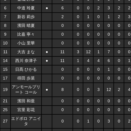
6
中道 玲夏
●
6
0
0
2
3
2
2
7
新谷 莉歩
2
0
1
0
1
2
3
8
濱田 晴夏
0
0
0
0
0
0
0
9
比嘉 寧々
0
0
0
0
0
0
0
10
小山 里華
0
0
0
0
0
0
0
11
大吉 まな
●
11
3
12
1
7
0
0
14
西川 奈津子
●
11
1
4
4
6
0
1
15
日髙 ひかる
0
0
0
0
1
0
0
17
得田 歩菜
0
0
0
0
0
0
0
アンモールプリ
19
●
8
0
0
3
12
2
4
ート コール
21
濱田 和亜
0
0
0
0
0
0
0
25
宮里 彩花
0
0
0
0
0
0
0
エドポロ アニイ
27
0
0
1
0
3
0
2
タ