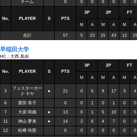
チーム
0
0
0
0
0
0
0
3P
2P
FT
No.
PLAYER
S
PTS
M
A
M
A
M
A
合計
57
5
23
15
43
12
1
早稲田大学
HC：大西 真由
3P
2P
FT
No.
PLAYER
S
PTS
M
A
M
A
M
A
フェスターガー
3
●
21
0
5
9
17
3
4
ド ヤヤ
6
栗田 有子
0
0
1
0
1
0
0
7
大原 咲織
●
13
0
1
5
10
3
5
11
神山 夢来
●
14
2
6
4
7
0
0
12
松﨑 玲那
0
0
0
0
0
0
0