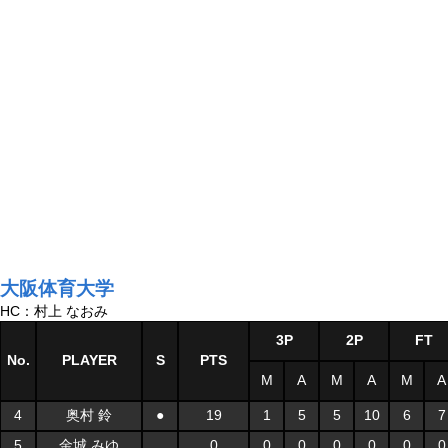
大阪体育大学
HC：村上 なおみ
3P
2P
FT
No.
PLAYER
S
PTS
M
A
M
A
M
A
4
奥村 鈴
●
19
1
5
5
10
6
7
5
金城 みゆ
0
0
0
0
0
0
0