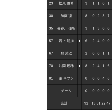
23
松尾 優希
3
1
1
0
1
30
加藤 凜
8
0
2
3
7
35
長谷川 優羽
3
1
3
0
0
57
岩上 朋加
●
6
2
4
0
0
67
鄭 沛欣
2
0
0
1
1
70
片岡 瑶稀
●
8
2
4
1
6
81
張 キブン
8
0
0
4
6
チーム
0
0
0
0
0
合計
92
13
51
22
47