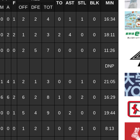
F
TO
AST
STL
BLK
MIN
M
A
OFF
DFE
TOT
0
0
1
2
2
4
0
1
1
0
16:34
0
2
2
1
2
3
2
4
0
0
18:11
0
0
0
2
5
7
0
0
0
0
11:26
DNP
1
4
1
2
1
3
0
0
1
0
21:05
6
6
2
6
2
8
1
0
2
0
16:29
0
0
1
5
4
9
0
2
0
0
19:44
0
0
0
1
2
3
0
0
1
0
8:13