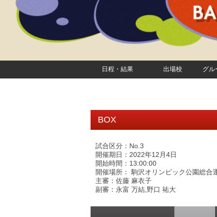
日程・結果
出場校
グル
BOX
試合区分：No.3
開催期日：2022年12月4日
開始時間：13:00:00
開催場所： 駒沢オリンピック公園総合運
主審：佐藤 麻衣子
副審：永富 万結,野口 祐大