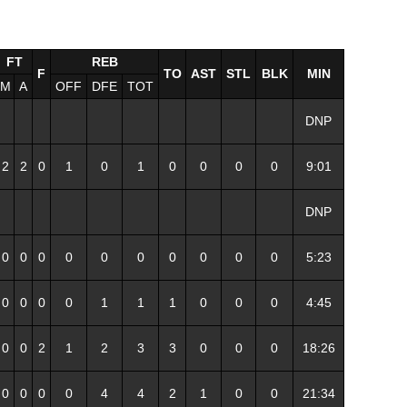
FT
REB
F
TO
AST
STL
BLK
MIN
M
A
OFF
DFE
TOT
DNP
2
2
0
1
0
1
0
0
0
0
9:01
DNP
0
0
0
0
0
0
0
0
0
0
5:23
0
0
0
0
1
1
1
0
0
0
4:45
0
0
2
1
2
3
3
0
0
0
18:26
0
0
0
0
4
4
2
1
0
0
21:34