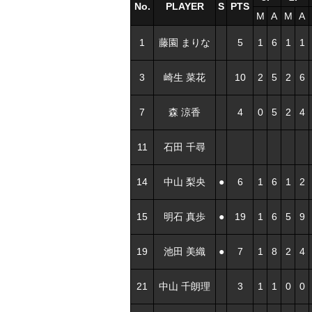
No.
PLAYER
S
PTS
M
A
M
A
1
藤園 まりな
5
1
6
1
1
3
崎生 菜花
10
2
5
2
6
7
森 涼香
4
0
5
2
4
11
石田 千尋
14
中山 梨央
●
6
1
6
1
2
15
明石 真歩
●
19
1
6
5
9
19
池田 美織
●
7
1
8
2
4
21
中山 千朗理
3
1
1
0
0