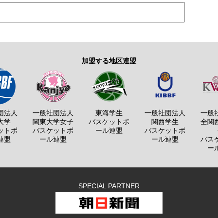
加盟する地区連盟
団法人
一般社団法人
東海学生
一般社団法人
一般
大学
関東大学女子
バスケットボ
関西学生
全関
ットボ
バスケットボ
ール連盟
バスケットボ
連盟
ール連盟
ール連盟
バス
ー
SPECIAL PARTNER