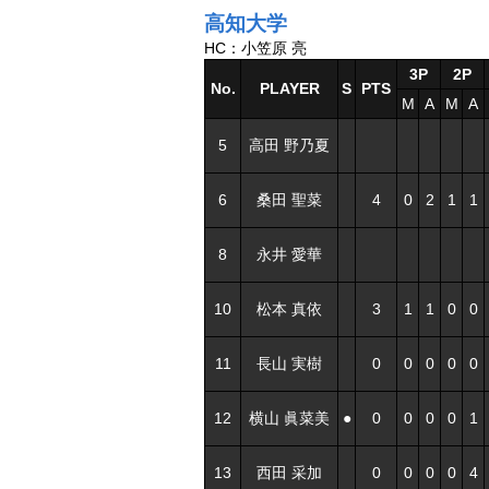
高知大学
HC：小笠原 亮
3P
2P
No.
PLAYER
S
PTS
M
A
M
A
5
高田 野乃夏
6
桑田 聖菜
4
0
2
1
1
8
永井 愛華
10
松本 真依
3
1
1
0
0
11
長山 実樹
0
0
0
0
0
12
横山 眞菜美
●
0
0
0
0
1
13
西田 采加
0
0
0
0
4