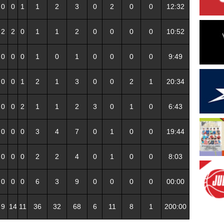
0
0
1
1
2
3
0
2
0
0
12:32
2
2
0
1
1
2
0
0
0
0
10:52
0
0
0
1
0
1
0
0
0
0
9:49
0
0
1
2
1
3
0
0
2
1
20:34
0
0
2
1
1
2
3
0
1
0
6:43
0
0
0
3
4
7
0
1
0
0
19:44
0
0
0
2
2
4
0
1
0
0
8:03
0
0
0
6
3
9
0
0
0
0
00:00
9
14
11
36
32
68
6
11
8
1
200:00