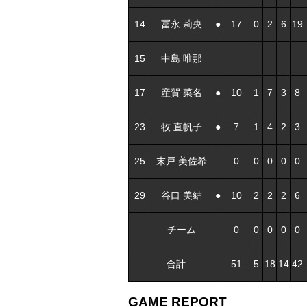
14
冨永 莉央
●
17
0
2
6
19
15
中島 唯那
17
産賀 菜名
●
10
1
7
3
8
23
牧 直帆子
●
7
1
4
2
3
25
末戸 美佐希
0
0
0
0
0
29
谷口 美結
●
10
2
2
2
6
チーム
0
0
0
0
0
合計
51
5
18
14
42
GAME REPORT