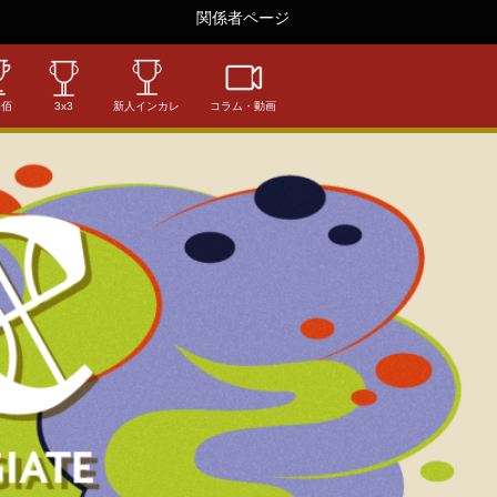
関係者ページ
相佰
3x3
新人インカレ
コラム・動画