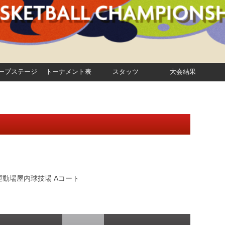
ープステージ
トーナメント表
スタッツ
大会結果
動場屋内球技場 Aコート