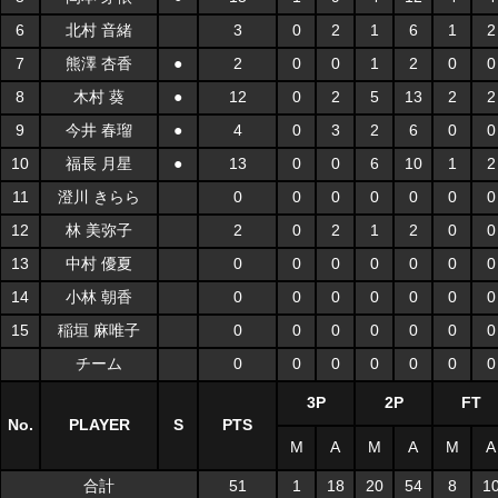
6
北村 音緒
3
0
2
1
6
1
2
7
熊澤 杏香
●
2
0
0
1
2
0
0
8
木村 葵
●
12
0
2
5
13
2
2
9
今井 春瑠
●
4
0
3
2
6
0
0
10
福長 月星
●
13
0
0
6
10
1
2
11
澄川 きらら
0
0
0
0
0
0
0
12
林 美弥子
2
0
2
1
2
0
0
13
中村 優夏
0
0
0
0
0
0
0
14
小林 朝香
0
0
0
0
0
0
0
15
稲垣 麻唯子
0
0
0
0
0
0
0
チーム
0
0
0
0
0
0
0
3P
2P
FT
No.
PLAYER
S
PTS
M
A
M
A
M
A
合計
51
1
18
20
54
8
1