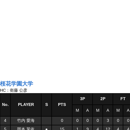
桜花学園大学
HC：衛藤 公彦
3P
2P
FT
No.
PLAYER
S
PTS
M
A
M
A
M
A
4
竹内 愛海
0
0
0
0
3
0
0
5
岡本 芽依
●
15
1
9
4
12
4
4