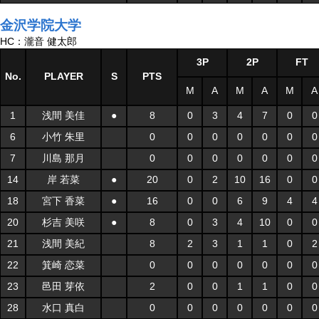
金沢学院大学
HC：瀧音 健太郎
3P
2P
FT
No.
PLAYER
S
PTS
M
A
M
A
M
A
1
浅間 美佳
●
8
0
3
4
7
0
0
6
小竹 朱里
0
0
0
0
0
0
0
7
川島 那月
0
0
0
0
0
0
0
14
岸 若菜
●
20
0
2
10
16
0
0
18
宮下 香菜
●
16
0
0
6
9
4
4
20
杉吉 美咲
●
8
0
3
4
10
0
0
21
浅間 美紀
8
2
3
1
1
0
2
22
箕崎 恋菜
0
0
0
0
0
0
0
23
邑田 芽依
2
0
0
1
1
0
0
28
水口 真白
0
0
0
0
0
0
0