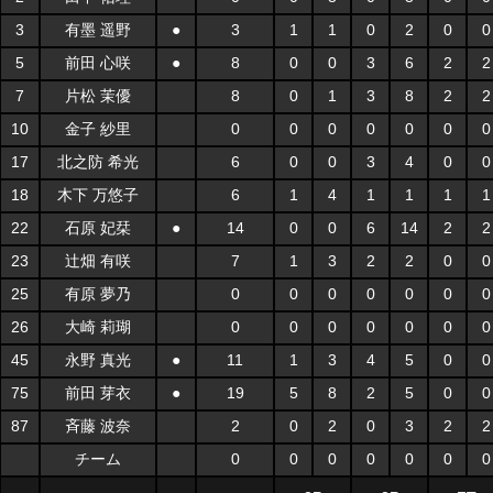
3
有墨 遥野
●
3
1
1
0
2
0
0
5
前田 心咲
●
8
0
0
3
6
2
2
7
片松 茉優
8
0
1
3
8
2
2
10
金子 紗里
0
0
0
0
0
0
0
17
北之防 希光
6
0
0
3
4
0
0
18
木下 万悠子
6
1
4
1
1
1
1
22
石原 妃栞
●
14
0
0
6
14
2
2
23
辻畑 有咲
7
1
3
2
2
0
0
25
有原 夢乃
0
0
0
0
0
0
0
26
大崎 莉瑚
0
0
0
0
0
0
0
45
永野 真光
●
11
1
3
4
5
0
0
75
前田 芽衣
●
19
5
8
2
5
0
0
87
斉藤 波奈
2
0
2
0
3
2
2
チーム
0
0
0
0
0
0
0