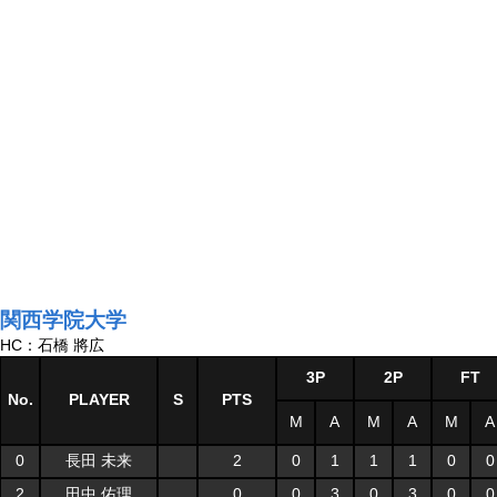
関西学院大学
HC：石橋 將広
3P
2P
FT
No.
PLAYER
S
PTS
M
A
M
A
M
A
0
長田 未来
2
0
1
1
1
0
0
2
田中 佑理
0
0
3
0
3
0
0