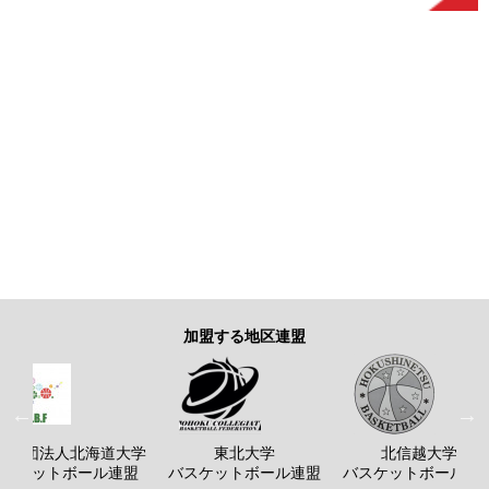
加盟する地区連盟
般社団法人北海道大学
東北大学
北信越大学
バスケットボール連盟
バスケットボール連盟
バスケットボール連