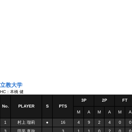
立教大学
HC：本橋 健
3P
2P
FT
No.
PLAYER
S
PTS
M
A
M
A
M
A
1
村上 瑠莉
●
16
4
9
2
4
0
0
3
田平 真弥
3
1
1
0
2
0
0