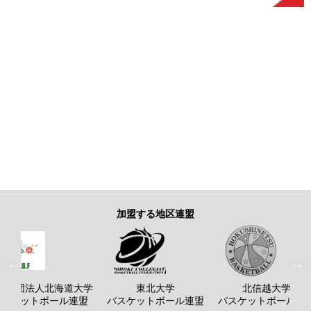
加盟する地区連盟
般社団法人北海道大学
東北大学
北信越大学
バスケットボール連盟
バスケットボール連盟
バスケットボール連