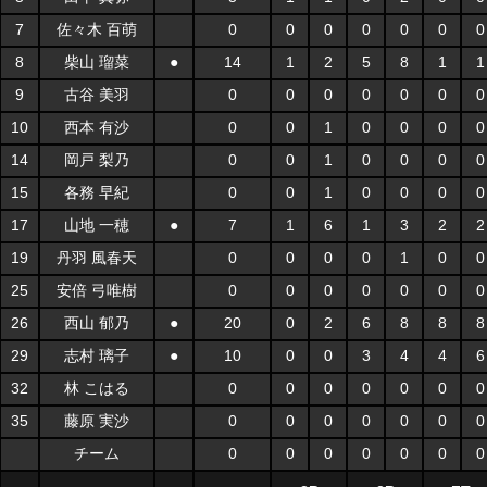
7
佐々木 百萌
0
0
0
0
0
0
0
8
柴山 瑠菜
●
14
1
2
5
8
1
1
9
古谷 美羽
0
0
0
0
0
0
0
10
西本 有沙
0
0
1
0
0
0
0
14
岡戸 梨乃
0
0
1
0
0
0
0
15
各務 早紀
0
0
1
0
0
0
0
17
山地 一穂
●
7
1
6
1
3
2
2
19
丹羽 風春天
0
0
0
0
1
0
0
25
安倍 弓唯樹
0
0
0
0
0
0
0
26
西山 郁乃
●
20
0
2
6
8
8
8
29
志村 璃子
●
10
0
0
3
4
4
6
32
林 こはる
0
0
0
0
0
0
0
35
藤原 実沙
0
0
0
0
0
0
0
チーム
0
0
0
0
0
0
0