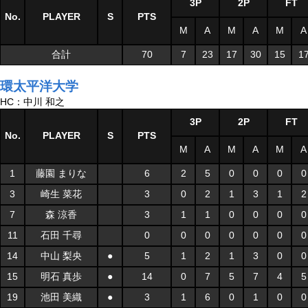
3P
2P
FT
No.
PLAYER
S
PTS
M
A
M
A
M
A
合計
70
7
23
17
30
15
1
環太平洋大学
HC：中川 和之
3P
2P
FT
No.
PLAYER
S
PTS
M
A
M
A
M
A
1
藤園 まりな
6
2
5
0
0
0
0
3
崎生 菜花
3
0
2
1
3
1
2
7
森 涼香
3
1
1
0
0
0
0
11
石田 千尋
0
0
0
0
0
0
0
14
中山 梨央
●
5
1
2
1
3
0
0
15
明石 真歩
●
14
0
7
5
7
4
5
19
池田 美織
●
3
1
6
0
1
0
0