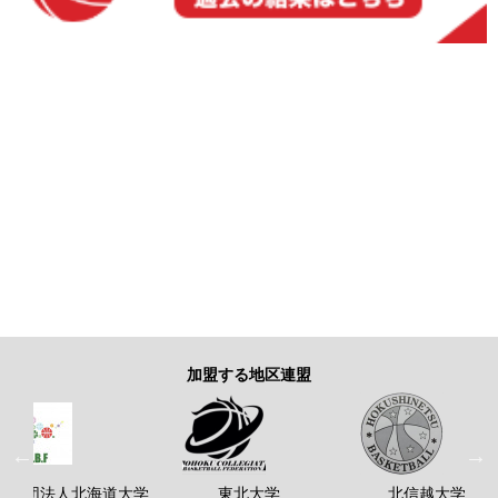
加盟する地区連盟
般社団法人北海道大学
東北大学
北信越大学