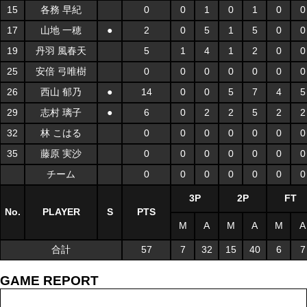
15
各務 早紀
0
0
1
0
1
0
0
17
山地 一穂
●
2
0
5
1
5
0
0
19
丹羽 風春天
5
1
4
1
2
0
0
25
安倍 弓唯樹
0
0
0
0
0
0
0
26
西山 郁乃
●
14
0
0
5
7
4
5
29
志村 璃子
●
6
0
2
2
5
2
2
32
林 こはる
0
0
0
0
0
0
0
35
藤原 実沙
0
0
0
0
0
0
0
チーム
0
0
0
0
0
0
0
3P
2P
FT
No.
PLAYER
S
PTS
M
A
M
A
M
A
合計
57
7
32
15
40
6
7
GAME REPORT