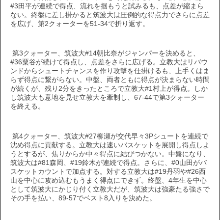
#3田平が連続で得点、流れを掴もうと試みるも、点差が縮まら
ない。終盤に差し掛かると筑波大は圧倒的な得点力でさらに点差
を広げ、第2クォーターを51-34で折り返す。
第3クォーター、筑波大#14朝比奈がジャンパーを決めると、
#36粟谷が続けて得点し、点差をさらに広げる。立教大はリバウ
ンドからシュートチャンスを作り攻撃を仕掛けるも、上手くはま
らず得点に繋がらない。中盤、両者ともに得点が決まらない時間
が続くが、残り2分をきったところで立教大#1村上が得点。しか
し筑波大も意地を見せ立教大を牽制し、67-44で第3クォーター
を終える。
第4クォーター、筑波大#27柳瀬が交代早々3Pシュートを連続で
沈め得点に貢献する。立教大は速いバスケットを展開し得点しよ
うとするが、焦りからか中々得点に結びつかない。中盤になり、
筑波大は#81森岡、#19鈴木が連続で得点。さらに、#0山田がバ
スケットカウントで加点する。対する立教大は#19丹羽や#26西
山を中心に攻め込むもうまく得点にできず。終盤、4年生を中心
として筑波大にかじり付く立教大だが、筑波大は強豪たる強さで
その手を払い、89-57でベスト8入りを決めた。