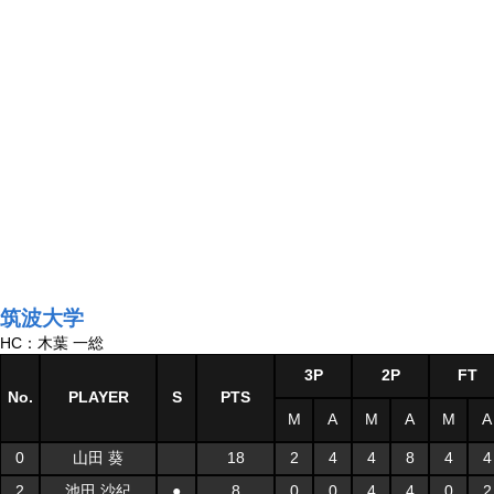
筑波大学
HC：木葉 一総
3P
2P
FT
No.
PLAYER
S
PTS
M
A
M
A
M
A
0
山田 葵
18
2
4
4
8
4
4
2
池田 沙紀
●
8
0
0
4
4
0
2