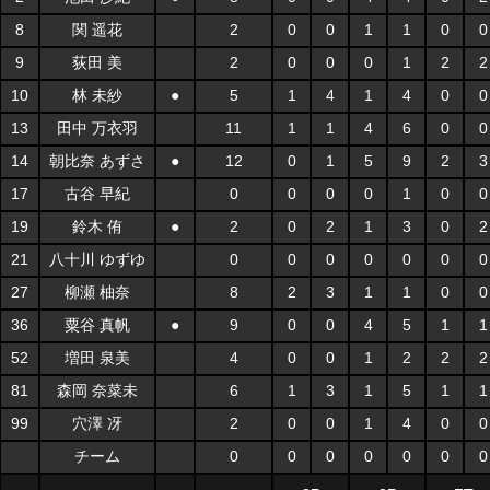
8
関 遥花
2
0
0
1
1
0
0
9
荻田 美
2
0
0
0
1
2
2
10
林 未紗
●
5
1
4
1
4
0
0
13
田中 万衣羽
11
1
1
4
6
0
0
14
朝比奈 あずさ
●
12
0
1
5
9
2
3
17
古谷 早紀
0
0
0
0
1
0
0
19
鈴木 侑
●
2
0
2
1
3
0
2
21
八十川 ゆずゆ
0
0
0
0
0
0
0
27
柳瀬 柚奈
8
2
3
1
1
0
0
36
粟谷 真帆
●
9
0
0
4
5
1
1
52
増田 泉美
4
0
0
1
2
2
2
81
森岡 奈菜未
6
1
3
1
5
1
1
99
穴澤 冴
2
0
0
1
4
0
0
チーム
0
0
0
0
0
0
0