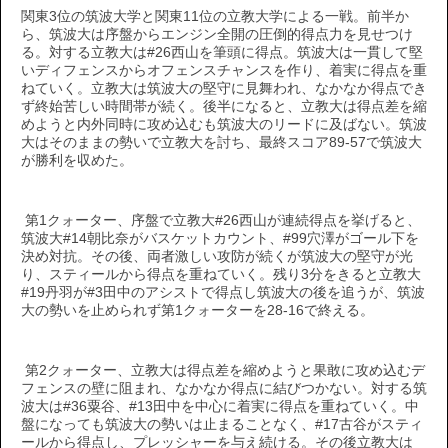
関東3位の筑波大学と関東11位の立教大学による一戦。前半か
ら、筑波大は序盤からエンジン全開の圧倒的得点力を見せつけ
る。対する立教大は#26西山を筆頭に得点。筑波大は一貫して堅
いディフェンスからオフェンスチャンスを作り、着実に得点を重
ねていく。立教大は筑波大の堅守に見舞われ、なかなか得点でき
ず終始苦しい時間帯が続く。後半になると、立教大は得点差を縮
めようと内外同時に攻め込むも筑波大のリードに及ばない。筑波
大はそのままの勢いで立教大を討ち、最終スコア89-57で筑波大
が勝利を収めた。
第1クォーター、序盤で立教大#26西山が連続得点を挙げると、
筑波大#14朝比奈がバスケットカウント、#99穴澤がゴール下を
決め対抗。その後、両者激しい攻防が続くが筑波大の堅守が光
り、スティールから得点を重ねていく。残り3分をきると立教大
#19丹羽が#3田中のアシストで得点し筑波大の後を追うが、筑波
大の勢いを止められず第1クォーターを28-16で終える。
第2クォーター、立教大は得点差を縮めようと果敢に攻め込むデ
フェンスの壁に阻まれ、なかなか得点に結びつかない。対する筑
波大は#36粟谷、#13田中を中心に着実に得点を重ねていく。中
盤になっても筑波大の勢いは止まることなく、#17古谷がスティ
ールから得点し、プレッシャーを与え続ける。その後立教大は