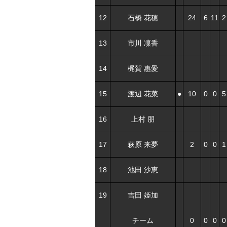
12
石橋 花穂
24
6
11
2
13
市川 凜香
14
梶賀 惠愛
15
渡辺 花菜
●
10
0
0
5
16
上村 朋
17
萩原 来夢
2
0
0
1
18
池田 沙恵
19
吉田 姫加
チーム
0
0
0
0