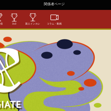
関係者ページ
相佰
3x3
新人インカレ
コラム・動画