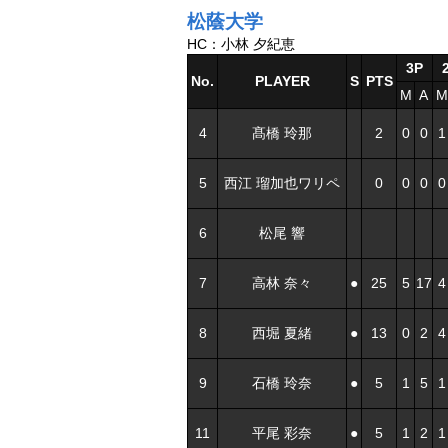
松蔭大学
HC：小林 夕紀恵
3P
No.
PLAYER
S
PTS
M
A
M
4
髙橋 玲那
2
0
0
1
5
西江 瑠加也ワリペ
0
0
0
0
6
松尾 響
7
高林 奈々
●
25
5
17
4
8
西堀 夏緒
●
13
0
2
4
9
石橋 玲奈
●
5
1
5
1
11
平尾 彩奈
●
5
1
2
1