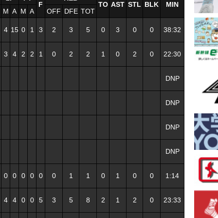
F
TO
AST
STL
BLK
MIN
M
A
M
A
OFF
DFE
TOT
4
15
0
1
3
2
3
5
0
3
0
0
38:32
3
4
2
2
1
0
2
2
1
0
2
0
22:30
DNP
DNP
DNP
DNP
0
0
0
0
0
0
1
1
0
1
0
0
1:14
4
4
0
0
5
3
5
8
2
1
2
0
23:33