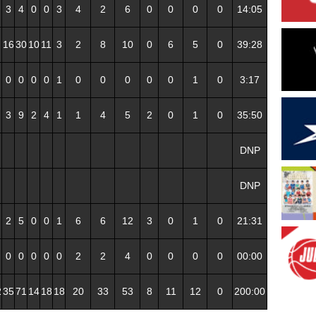
3
4
0
0
3
4
2
6
0
0
0
0
14:05
16
30
10
11
3
2
8
10
0
6
5
0
39:28
0
0
0
0
1
0
0
0
0
0
1
0
3:17
3
9
2
4
1
1
4
5
2
0
1
0
35:50
DNP
DNP
2
5
0
0
1
6
6
12
3
0
1
0
21:31
0
0
0
0
0
2
2
4
0
0
0
0
00:00
2
35
71
14
18
18
20
33
53
8
11
12
0
200:00