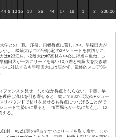
9
44
9
10
16
18
26
44
17
19
1
2
200:00
蔭大学との一戦。序盤、両者得点に苦しむ中、早稲田大が
かし、松蔭大は#12石橋(花)の3Pシュートを皮切りに、
は#23江村、松蔭大は#7高林を中心に得点を重ね、シ
早稲田大が一気にリードを奪い10点差と松蔭大を突き放
を中心に対抗するも早稲田大には届かず。最終的スコア96-
た。
ィフェンスを見せ、なかなか得点とならない。中盤、早
を獲得し流れを引き寄せると、続いて#32江頭が3Pシュー
スリバウンドで粘りを見せるも得点につなげることがで
Pシュートで勢いに乗ると、#8西堀らが一気に加点し、12-
終える。
3江村、#32江頭の得点ですぐにリードを取り戻す。しか
し、シーソーゲームとなる。中盤、松蔭大#11平尾が3Pシ