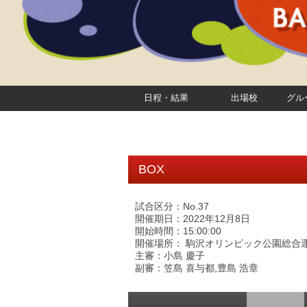
日程・結果
出場校
グル
BOX
試合区分：No.37
開催期日：2022年12月8日
開始時間：15:00:00
開催場所： 駒沢オリンピック公園総合運
主審：小島 慶子
副審：笠島 喜与都,豊島 浩章