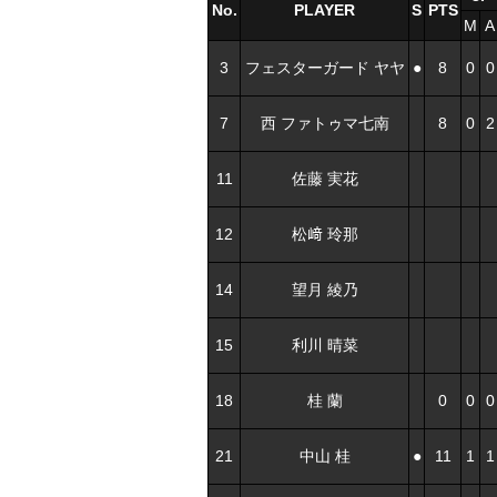
No.
PLAYER
S
PTS
M
A
3
フェスターガード ヤヤ
●
8
0
0
7
西 ファトゥマ七南
8
0
2
11
佐藤 実花
12
松﨑 玲那
14
望月 綾乃
15
利川 晴菜
18
桂 蘭
0
0
0
21
中山 桂
●
11
1
1