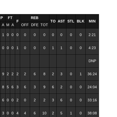
2P
FT
REB
F
TO
AST
STL
BLK
MIN
A
M
A
OFF
DFE
TOT
1
0
0
0
0
0
0
0
0
0
0
2:21
0
0
0
1
0
0
0
1
1
0
0
4:23
DNP
9
2
2
2
2
6
8
2
3
0
1
36:24
8
5
6
3
6
3
9
6
2
0
0
24:04
6
0
0
2
0
2
2
3
6
0
0
33:16
3
0
0
4
4
6
10
2
5
1
0
38:08