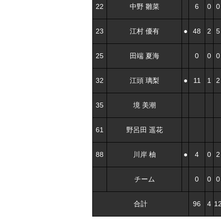
22
中野 雛菜
6
0
0
23
江村 優有
●
48
2
5
25
田端 夏海
0
0
0
32
江頭 璃梨
●
11
1
2
35
境 美潮
61
野呂田 遥花
88
川岸 柚
●
4
0
2
チーム
0
0
0
合計
96
4
1