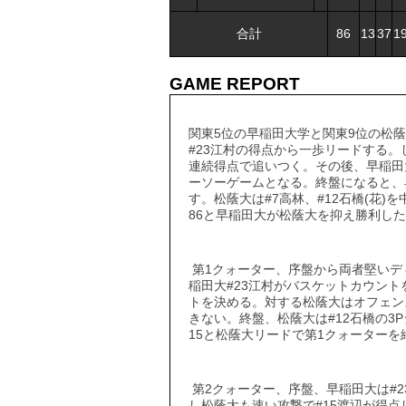
合計
86
13
37
1
GAME REPORT
関東5位の早稲田大学と関東9位の松
#23江村の得点から一歩リードする。し
連続得点で追いつく。その後、早稲田大
ーソーゲームとなる。終盤になると、
す。松蔭大は#7高林、#12石橋(花)
86と早稲田大が松蔭大を抑え勝利し
第1クォーター、序盤から両者堅いデ
稲田大#23江村がバスケットカウント
トを決める。対する松蔭大はオフェン
きない。終盤、松蔭大は#12石橋の3
15と松蔭大リードで第1クォーターを
第2クォーター、序盤、早稲田大は#2
し松蔭大も速い攻撃で#15渡辺が得点