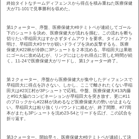
終始タイトなチームディフェンスから得点を積み重ねた医療保健
大が71-101で見事勝利を収めた。
第1クォーター、序盤、医療保健大#8テミトペが連続してゴール
下のシュートを決め、医療保健大が流れを掴む。この流れを断ち
切りたい早稲田大はすかさずタイムアウトを要求。タイムアウト
明け、早稲田大#3ヤヤが鋭いドライブを決め反撃するも、医療
保健大#22林が冷静に3Pシュートを２本沈める。早稲田大は果敢
にゴールに攻め込むが、リングにはじかれ得点に苦しむ時間が続
く。11-24で医療保健大がリードし、第1クォーター終了。
第２クォーター、序盤から医療保健大が集中したディフェンスで
早稲田大に得点を許さない。しかし、ここで離されたくない早稲
田大は#23江村が3Pシュートで応戦。中盤、医療保健大#13内藤
と#91大脇のコンビネーションが早稲田大を突き放す。更に#11
のブロックから#22林が決めるなど医療保健大の勢いが止まらな
い。早稲田大は粘り強くリバウンドに絡むが、終了間際、#77岡
本がまたも3Pシュートを沈め23-54とリードを広げ、この試合を
折り返す。
第3クォーター、開始早々、医療保健大#8テミトペが連続して決