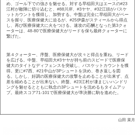
め、ゴール下での強さを魅せる。対する早稲田大はエースの#23
江村が敵陣に切り込むと、#88川岸、#3ヤヤ、#32江頭がバスケ
ットカウントを獲得し、加勢する。中盤は完全に早稲田大がペー
スを握り、医療保健大に迫るが、#25伊森がスティールから得点
し、再び医療保健大に火をつける。速攻の応酬となった第3クォ
ーターは、48-80で医療保健大がリードを保ち最終クォーターに
繋げた。
第４クォーター、序盤、医療保健大が次々と得点を重ね、リード
を広げる。中盤、早稲田大#3ヤヤが持ち前のスピードで医療保
健大のタイトなディフェンスを突破し、バスケットカウントを獲
得。更に#7西、#21中山が3Pシュートを決め、巻き返しを図
る。しかし、好調の医療保健大の攻撃を止めることが出来ず、点
差を縮めることが出来ない。終盤、#23江村が凄まじいハンドリ
ングを魅せるとともに執念の3Pシュートを沈めるもタイムアッ
プ。最終スコア71-101で医療保健大が準決勝に駒を進めた。
山田 菜月