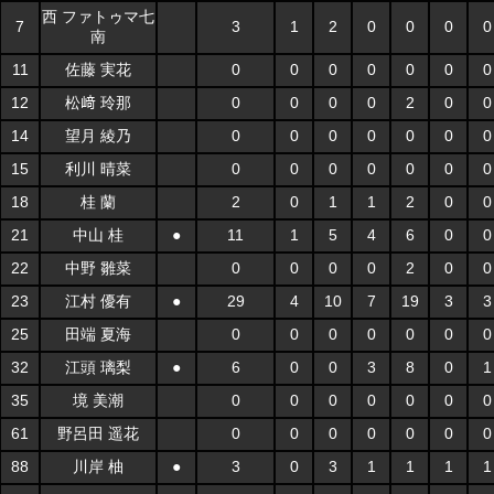
西 ファトゥマ七
7
3
1
2
0
0
0
0
南
11
佐藤 実花
0
0
0
0
0
0
0
12
松﨑 玲那
0
0
0
0
2
0
0
14
望月 綾乃
0
0
0
0
0
0
0
15
利川 晴菜
0
0
0
0
0
0
0
18
桂 蘭
2
0
1
1
2
0
0
21
中山 桂
●
11
1
5
4
6
0
0
22
中野 雛菜
0
0
0
0
2
0
0
23
江村 優有
●
29
4
10
7
19
3
3
25
田端 夏海
0
0
0
0
0
0
0
32
江頭 璃梨
●
6
0
0
3
8
0
1
35
境 美潮
0
0
0
0
0
0
0
61
野呂田 遥花
0
0
0
0
0
0
0
88
川岸 柚
●
3
0
3
1
1
1
1