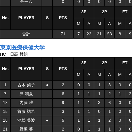
チーム
0
0
0
0
0
0
0
3P
2P
FT
No.
PLAYER
S
PTS
M
A
M
A
M
A
合計
71
7
22
21
53
8
9
東京医療保健大学
HC：日髙 哲朗
3P
2P
FT
No.
PLAYER
S
PTS
M
A
M
A
M
A
1
古木 梨子
●
2
0
0
1
3
0
0
7
洪 潤夏
6
1
1
1
2
1
2
13
内藤 唯
9
1
1
3
6
0
0
15
首藤 祐希
3
1
1
0
1
0
0
18
池松 美波
●
5
1
1
1
2
0
0
21
野坂 葵
2
0
1
1
1
0
0