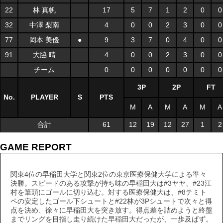
22
林 真帆
17
5
7
1
2
0
0
32
中澤 梨南
4
0
0
2
3
0
0
77
岡本 美優
●
9
3
7
0
4
0
0
91
大脇 晴
4
0
0
2
3
0
0
チーム
0
0
0
0
0
0
0
3P
2P
FT
No.
PLAYER
S
PTS
M
A
M
A
M
A
合計
61
12
19
12
27
1
2
GAME REPORT
関東4位の早稲田大学と関東2位の東京医療保健大学による準々
決勝。スピードのある攻撃が持ち味の早稲田大は#3ヤヤ、#23江
村を筆頭にゴールに切り込む。対する医療保健大は、#8テミト
ペの安定したゴール下シュートと#22林が3Pシュートで次々と得
点を決め、徐々に早稲田大を突き放す。得点差を詰めようと終盤
までリングを目指し走り続けた早稲田大だったが、一歩及ばず。