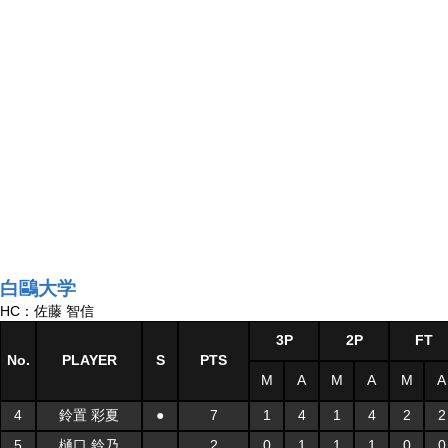
白鷗大学
HC：佐藤 智信
3P
2P
FT
No.
PLAYER
S
PTS
M
A
M
A
M
A
4
鈴置 彩夏
●
7
1
4
1
4
2
2
5
樋口 鈴乃
2
0
1
1
1
0
0