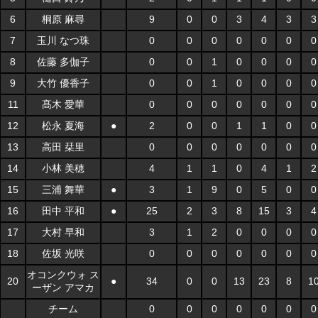
6
桐原 麻尋
9
0
0
3
4
3
3
7
玉川 なつ珠
0
0
0
0
0
0
0
8
佐藤 多伽子
0
0
1
0
0
0
0
9
大竹 優香子
0
0
1
0
0
0
0
11
髙木 愛華
0
0
0
0
0
0
0
12
松永 夏海
●
2
0
0
1
1
0
0
13
高田 栞里
0
0
0
0
0
0
0
14
小林 美穂
4
1
1
0
4
1
2
15
三浦 舞華
●
3
1
9
0
5
0
0
16
田中 平和
●
25
2
3
8
15
3
4
17
大村 早和
3
1
2
0
0
0
0
18
佐坂 光咲
0
0
0
0
0
0
0
オコンクウォ ス
20
●
34
0
0
13
23
8
1
ーザン アマカ
チーム
0
0
0
0
0
0
0