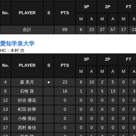
3P
2P
FT
No.
PLAYER
S
PTS
M
A
M
A
M
A
合計
89
6
22
27
57
17
2
愛知学泉大学
HC：木村 功
3P
2P
FT
No.
PLAYER
S
PTS
M
A
M
A
M
A
4
森 美月
●
22
6
10
2
5
0
0
6
石牧 葵
16
1
3
5
13
3
3
12
杉吉 優花
0
0
0
0
0
0
0
13
町田 鈴華
0
0
0
0
0
0
0
15
小柳 亜結
0
0
0
0
0
0
0
17
西村 春佳
0
0
0
0
0
0
0