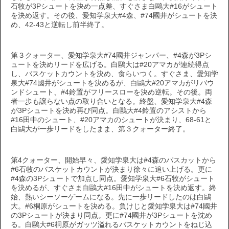
石牧が3Pシュートを決め一点差、すぐさま白鷗大#16がシュート
を決め返す。その後、愛知学泉大#4森、#74國井がシュートを決
め、42-43と逆転し前半終了。
第３クォーター、愛知学泉大#74國井ジャンパー、#4森が3Pシ
ュートを決めリードを広げる。白鷗大は#20アマカが連続得点
し、バスケットカウントを決め、食らいつく。すぐさま、愛知学
泉大#74國井がシュートを決めるが、白鷗大#20アマカがリバウ
ンドシュート、#4鈴置がフリースローを決め逆転。その後。両
者一歩も譲らない点の取り合いとなる。終盤、愛知学泉大#4森
が3Pシュートを決め再び同点。白鷗大#4鈴置のアシストから
#16田中のシュート、#20アマカのシュートが決まり、68-61と
白鷗大が一歩リードをしたまま、第３クォーター終了。
第4クォーター、開始早々、愛知学泉大は#4森のパスカットから
#6石牧のバスケットカウントが決まり徐々に追い上げる。更に
#4森の3Pシュートで加点し同点。愛知学泉大#6石牧がシュート
を決めるが、すぐさま白鷗大#16田中がシュートを決め返す。終
始、熱いシーソーゲームになる。先に一歩リードしたのは白鷗
大。#6桐原がシュートを決める。負けじと愛知学泉大は#74國井
の3Pシュートが決まり同点。更に#74國井が3Pシュートを沈め
る。白鷗大#6桐原がガッツ溢れるバスケットカウントをねじ込