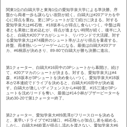
関東1位の白鷗大学と東海1位の愛知学泉大学による準決勝。序
盤から両者一歩も譲らない攻防が続く。白鷗大は#20アマカを中
心に得点を重ね、更に3Pシュートが立て続けに決まる。対する
愛知学泉大は#6石牧、#18坂本らが得点し食らいつく。中盤は両
者とも果敢に攻め込むが、得点が進まない時間が続く。後半に入
ると、白鷗大#20アマカがシュート、リバウンドで大活躍。対す
る愛知学泉大は#74國井のシュート率が上がり得点を量産する。
終盤、両者熱いシーソーゲームになる。最後は白鷗大#20アマ
カ、#6桐原が決めきり、89-80で白鷗大が勝ち決勝に進出。
第1クォーター、白鷗大#16田中の3Pシュートから幕開け。続け
て、#20アマカのシュートが決まる。対する、愛知学泉大は#4
森、#18坂本が3Pシュートを決め食らいつく。愛知学泉大#18坂
本が2本連続でドライブを決めると、白鷗大#16田中が決め返
す。白鷗大が激しいディフェンスから#4鈴置、#15三浦が3Pシ
ュートを沈めリードを奪い、最後は#14小林がブザービーターを
決め30-20で第1クォーター終了。
第2クォーター、愛知学泉大#89黒澤がフリースローを決める
と、素早いドライブで#21樋口、#6石牧らが加点し差を縮める。
しかし、白鷗大#4鈴置が得点し流れを渡さない。愛知学泉大#6