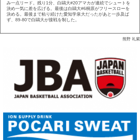
み一点リード。残り1分、白鷗大#20アマカが連続でシュートを
決め一気に差を広げる。最後は白鷗大#6桐原がフリースローを
決める。最後まで粘り続けた愛知学泉大だったがあと一歩及ば
ず、89-80で白鷗大が接戦を制した。
熊野 礼紫