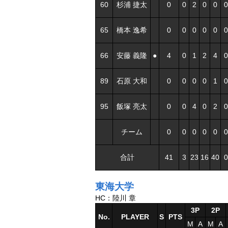
60
杉浦 捷太
0
0
2
0
0
0
65
橋本 逸希
0
0
0
0
0
0
66
安藤 義隆
●
4
0
1
2
4
0
89
石原 大和
0
0
0
0
1
0
95
飯塚 亮太
0
0
4
0
2
0
チーム
0
0
0
0
0
0
合計
41
3
23
16
40
0
東海大学
HC：陸川 章
3P
2P
No.
PLAYER
S
PTS
M
A
M
A