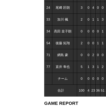
24
尾﨑 匠朗
3
0
4
0
0
33
加川 楓
2
0
1
1
3
34
髙田 皇子朗
0
0
0
0
1
54
後藤 拓翔
2
0
0
1
1
71
網島 豪
0
0
2
0
0
77
直井 隼也
5
1
3
1
2
チーム
0
0
0
0
0
合計
100
4
23
36
51
GAME REPORT