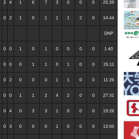
2
4
1
6
7
3
0
0
0
25:39
0
2
1
0
1
1
1
2
0
14:44
DNP
0
0
1
0
1
0
0
0
0
1:40
0
0
0
1
1
0
1
0
0
25:11
0
2
0
0
0
1
1
0
0
11:26
0
0
1
1
2
4
2
0
0
27:31
0
4
0
3
3
1
0
0
0
19:26
0
3
0
0
0
1
0
0
0
13:50