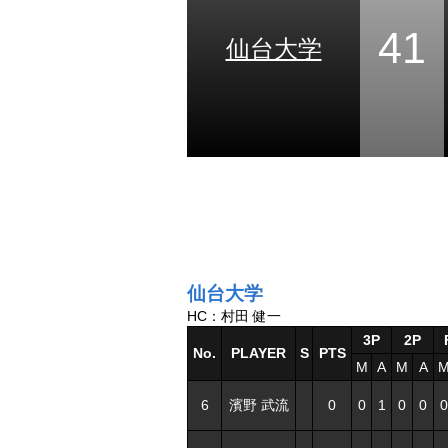
41
仙台大学
仙台大学
HC：村田 健一
3P
2P
No.
PLAYER
S
PTS
M
A
M
A
6
濱野 武流
0
0
1
0
0
0