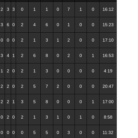
2
3
3
0
1
1
0
7
1
0
16:12
3
6
0
2
4
6
0
1
0
0
15:23
0
0
0
2
1
3
1
2
0
0
17:10
3
4
1
2
6
8
0
2
0
1
16:53
1
2
0
2
1
3
0
0
0
0
4:19
2
2
0
2
5
7
2
0
0
0
20:47
2
2
1
3
5
8
0
0
0
1
17:00
0
2
0
2
1
3
1
0
1
0
8:58
0
0
0
0
5
5
0
3
0
0
11:32