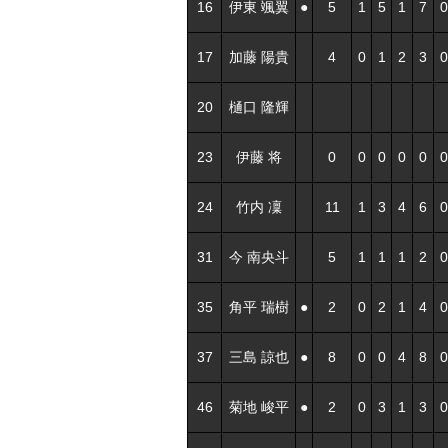
16
伊東 颯翼
●
5
1
5
1
7
0
17
加藤 陽貴
4
0
1
2
3
0
20
樋口 隆輝
23
伊藤 将
0
0
0
0
0
0
24
竹内 凜
11
1
3
4
6
0
31
今 南央斗
5
1
1
1
2
0
35
角平 瑞樹
●
2
0
2
1
4
0
37
三島 諒也
●
8
0
0
4
8
0
46
菊地 峻平
●
2
0
3
1
3
0