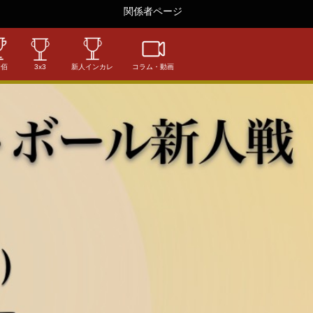
関係者ページ
相佰
3x3
新人インカレ
コラム・動画