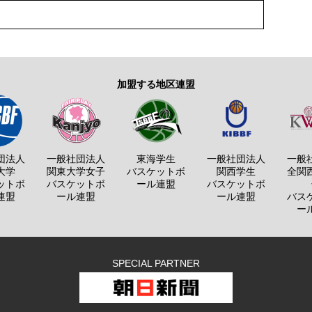
加盟する地区連盟
団法人
一般社団法人
東海学生
一般社団法人
一般
大学
関東大学女子
バスケットボ
関西学生
全関
ットボ
バスケットボ
ール連盟
バスケットボ
連盟
ール連盟
ール連盟
バス
ー
SPECIAL PARTNER