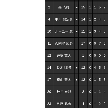
2
轟 琉維
●
15
1
1
5
7
4
中川 知定真
●
14
1
2
4
5
10
ルーニー 慧
●
11
1
3
4
5
11
久朗津 広野
17
0
0
7
8
12
戸塚 寛人
1
0
0
0
0
14
鈴木 暉將
●
12
0
4
5
8
17
横山 蒼太
●
12
0
1
5
5
20
神戸 辰郎
2
0
1
1
4
23
君座 武志
4
0
1
2
2