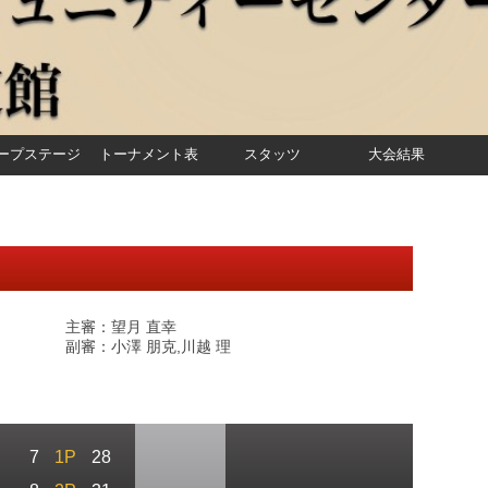
ープステージ
トーナメント表
スタッツ
大会結果
主審：望月 直幸
副審：小澤 朋克,川越 理
7
1P
28