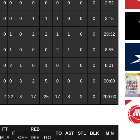
0
0
0
0
0
0
0
0
0
2:52
0
0
0
1
1
1
0
0
0
3:15
0
1
0
2
2
1
1
0
0
29:32
0
1
0
0
0
2
1
0
0
8:55
0
2
1
0
1
0
1
0
0
8:01
0
0
3
2
5
0
0
0
0
00:00
2
22
8
17
25
17
8
2
0
200:00
FT
REB
F
TO
AST
STL
BLK
MIN
M
A
OFF
DFE
TOT