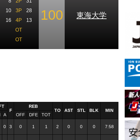
8
2P
31
100
10
3P
28
東海大学
16
4P
13
OT
OT
FT
REB
F
TO
AST
STL
BLK
MIN
M
A
OFF
DFE
TOT
0
3
0
1
1
2
0
0
0
7:58